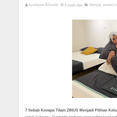
AyuArjuna BiGoshh
4 years ago
lifestyle
,
product 
7 Sebab Kenapa Tilam ZINUS Menjadi Pilihan Kel
untuk keluarga. Daripada perkara yang paling kecil s