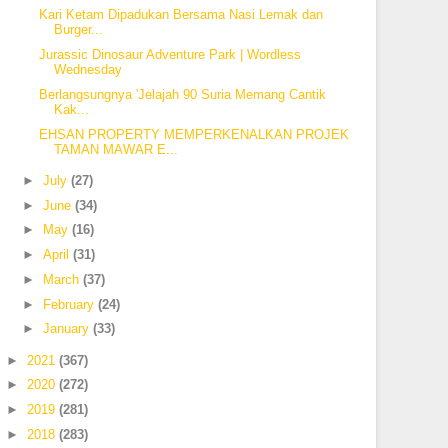
Kari Ketam Dipadukan Bersama Nasi Lemak dan
Burger...
Jurassic Dinosaur Adventure Park | Wordless
Wednesday
Berlangsungnya 'Jelajah 90 Suria Memang Cantik
Kak...
EHSAN PROPERTY MEMPERKENALKAN PROJEK
TAMAN MAWAR E...
►
July
(27)
►
June
(34)
►
May
(16)
►
April
(31)
►
March
(37)
►
February
(24)
►
January
(33)
►
2021
(367)
►
2020
(272)
►
2019
(281)
►
2018
(283)