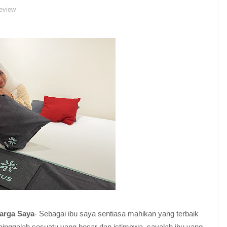
review
uarga Saya
- Sebagai ibu saya sentiasa mahikan yang terbaik
ehinggalah sesuatu yang besar dan istimewa, sayalah ibu yang