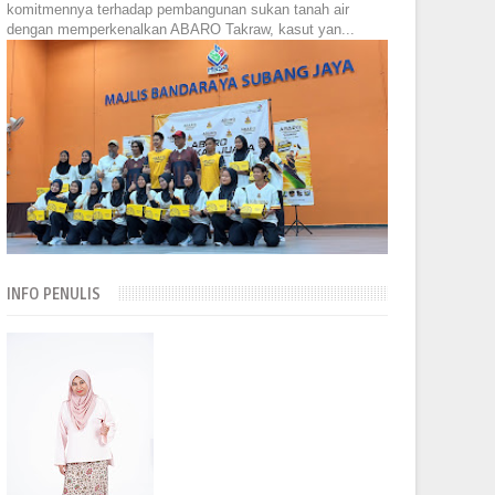
komitmennya terhadap pembangunan sukan tanah air
dengan memperkenalkan ABARO Takraw, kasut yan...
INFO PENULIS