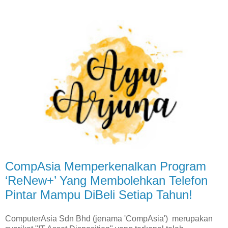
CompAsia Memperkenalkan Program
‘ReNew+’ Yang Membolehkan Telefon
Pintar Mampu DiBeli Setiap Tahun!
ComputerAsia Sdn Bhd (jenama 'CompAsia') merupakan