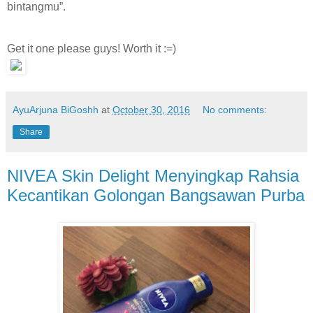
bintangmu”.
Get it one please guys! Worth it :=)
AyuArjuna BiGoshh
at
October 30, 2016
No comments:
Share
NIVEA Skin Delight Menyingkap Rahsia
Kecantikan Golongan Bangsawan Purba