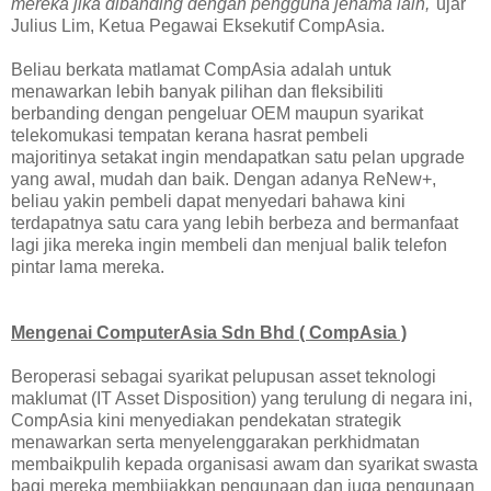
mereka jika dibanding dengan pengguna jenama lain,"
ujar
Julius Lim, Ketua Pegawai Eksekutif CompAsia.
Beliau berkata matlamat CompAsia adalah untuk
menawarkan lebih banyak pilihan dan fleksibiliti
berbanding dengan pengeluar OEM maupun syarikat
telekomukasi tempatan kerana hasrat pembeli
majoritinya setakat ingin mendapatkan satu pelan upgrade
yang awal, mudah dan baik. Dengan adanya ReNew+,
beliau yakin pembeli dapat menyedari bahawa kini
terdapatnya satu cara yang lebih berbeza and bermanfaat
lagi jika mereka ingin membeli dan menjual balik telefon
pintar lama mereka.
Mengenai ComputerAsia Sdn Bhd ( CompAsia )
Beroperasi sebagai syarikat pelupusan asset teknologi
maklumat (IT Asset Disposition) yang terulung di negara ini,
CompAsia kini menyediakan pendekatan strategik
menawarkan serta menyelenggarakan perkhidmatan
membaikpulih kepada organisasi awam dan syarikat swasta
bagi mereka membijakkan pengunaan dan juga pengunaan