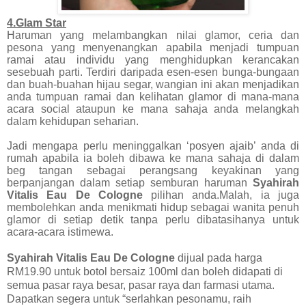
4.Glam Star
Haruman yang melambangkan nilai glamor, ceria dan
pesona yang menyenangkan apabila menjadi tumpuan
ramai atau individu yang menghidupkan kerancakan
sesebuah parti. Terdiri daripada esen-esen bunga-bungaan
dan buah-buahan hijau segar, wangian ini akan menjadikan
anda tumpuan ramai dan kelihatan glamor di mana-mana
acara social ataupun ke mana sahaja anda melangkah
dalam kehidupan seharian.
Jadi mengapa perlu meninggalkan ‘posyen ajaib’ anda di
rumah apabila ia boleh dibawa ke mana sahaja di dalam
beg tangan sebagai perangsang keyakinan yang
berpanjangan dalam setiap semburan haruman
Syahirah
Vitalis Eau De Cologne
pilihan anda.Malah, ia juga
membolehkan anda menikmati hidup sebagai wanita penuh
glamor di setiap detik tanpa perlu dibatasihanya untuk
acara-acara istimewa.
Syahirah Vitalis Eau De Cologne
dijual pada harga
RM19.90 untuk botol bersaiz 100ml dan boleh didapati di
semua pasar raya besar, pasar raya dan farmasi utama.
Dapatkan segera untuk “serlahkan pesonamu, raih