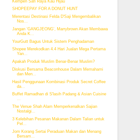
Kempen Safi Raya Kau Hijau
SHOPEEPAY FOR A DONUT HUNT
Merentasi Destinasi Felda D'Saji Mengembalikan
Nos...
Jangan ‘GANGJEONG’, Marrybrown Akan Membawa
Anda K...
YourGutt Bagus Untuk Sistem Penghadaman
Shopee Merekodkan 4.4 Hari Jualan Mega Pertama
Yan...
Apakah Produk Muslim Benar-Benar Muslim?
Diskusi Bersama Beaconhouse Dalam Memahami
dan Men...
Hasil Penggunaan Kombinasi Produk Secret Coffee
da...
Buffet Ramadhan di S'lasih Padang & Asian Cuisine
...
The Venue Shah Alam Memperkenalkan Sajian
Nostalgi...
3 Kelebihan Pesanan Makanan Dalam Talian untuk
Pel...
Jom Korang Sertai Peraduan Makan dan Menang
Bersam...