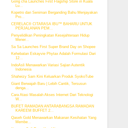
Gong cha Launches First Flagship Store in Kuala
Lu...
Kopetro dan Seniman Berganding Bahu Menjayakan
Pro...
CERELAC® CITARASA IBU™ BAHARU UNTUK
PERJALANAN PEM...
Penyelidikan Peningkatan Kesejahteraan Hidup
Mener...
Sa Sa Launches First Super Brand Day on Shopee
Kehebatan Eskayvie Phytax Adalah Formulasi Dari
12...
IndoAsli Menawarkan Variasi Sajian Autentik
Indonesia
Shaheizy Sam Kini Keluarkan Produk SyokoTube
Giant Berwajah Baru | Lebih Cantik, Tersusun
denga...
Cara Atasi Masalah Akses Internet Dari Teknologi
W...
BUFET RAMADAN ANTARABANGSA RAMADAN
KAREEM BUFFET 2...
Qaseh Gold Menawarkan Makanan Kesihatan Yang
Membe...