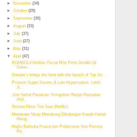
►
November
(34)
►
October
(29)
►
September
(30)
►
August
(33)
►
July
(37)
►
June
(27)
►
May
(31)
▼
April
(47)
BOMBOLA Antibac Facial Mist Perlu Dimiliki Di
Zama...
Domino’s brings the heat with the launch of Top Se...
Promosi Super Savers di Lulu Hypermarket, Lebih
Ji...
Jom Sertai Peraduan ‘Kongsikan Resipi Ramadan
And...
Review Filem The Soul (Netflix)
Menanam Sikap Menabung Dikalangan Kanak-Kanak
Meng...
Majlis Berbuka Puasa dan Pelancaran Noir Pesona
Ra...