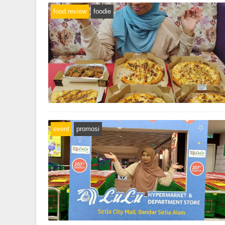
food review
foodie
event
promosi