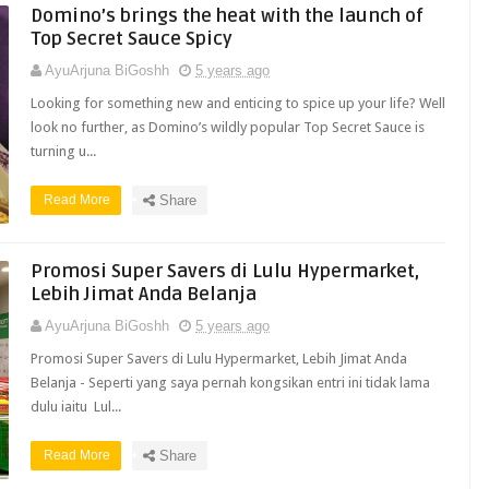
Domino’s brings the heat with the launch of
Top Secret Sauce Spicy
AyuArjuna BiGoshh
5 years ago
Looking for something new and enticing to spice up your life? Well
look no further, as Domino’s wildly popular Top Secret Sauce is
turning u...
Read More
Share
Promosi Super Savers di Lulu Hypermarket,
Lebih Jimat Anda Belanja
AyuArjuna BiGoshh
5 years ago
Promosi Super Savers di Lulu Hypermarket, Lebih Jimat Anda
Belanja - Seperti yang saya pernah kongsikan entri ini tidak lama
dulu iaitu Lul...
Read More
Share