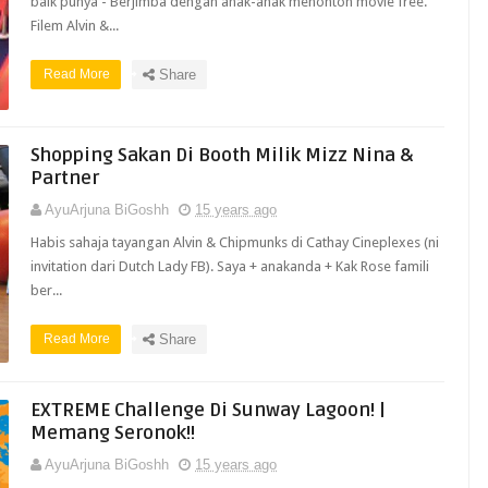
baik punya - Berjimba dengan anak-anak menonton movie free.
Filem Alvin &...
Read More
Share
Shopping Sakan Di Booth Milik Mizz Nina &
Partner
AyuArjuna BiGoshh
15 years ago
Habis sahaja tayangan Alvin & Chipmunks di Cathay Cineplexes (ni
invitation dari Dutch Lady FB). Saya + anakanda + Kak Rose famili
ber...
Read More
Share
EXTREME Challenge Di Sunway Lagoon! |
Memang Seronok!!
AyuArjuna BiGoshh
15 years ago