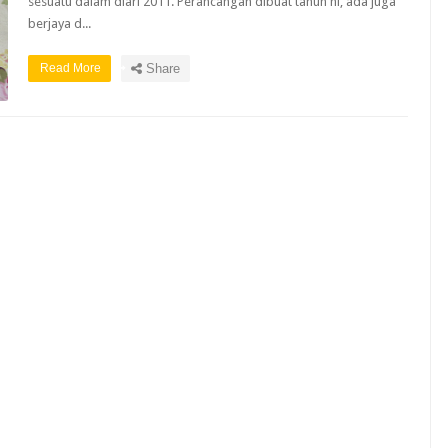
sesuatu dalam diari 2011. Perancangan dibuat tahun ni, ada juga
berjaya d...
Read More
Share