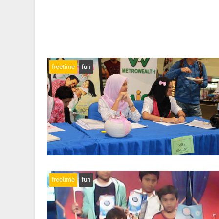
freetime
fun
freetime
fun