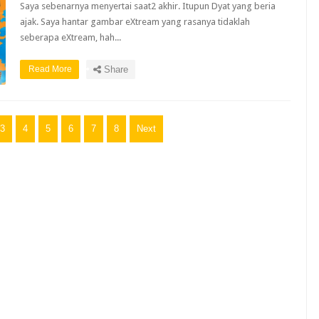
Saya sebenarnya menyertai saat2 akhir. Itupun Dyat yang beria
ajak. Saya hantar gambar eXtream yang rasanya tidaklah
seberapa eXtream, hah...
Read More
Share
3
4
5
6
7
8
Next