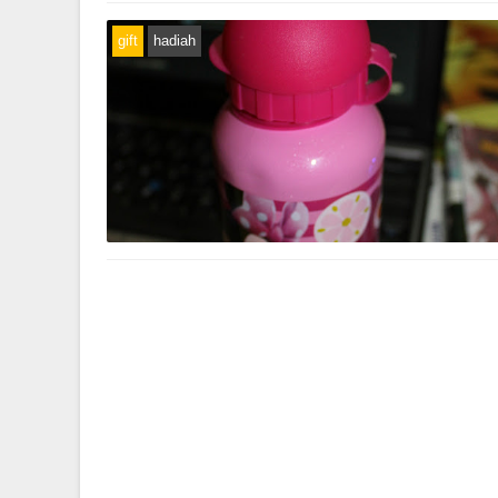
gift
hadiah