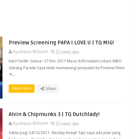
Preview Screening PAPA I LOVE U | TQ MIG!
AyuArjuna BiGoshh
15 years ago
Hari/Tarikh: Selasa~27 Dec 2011 Masa: 8:00 malam Lokasi: MBO
Subang Parade Saya telah memenangi jemputan ke Preview Filem
"P...
Read More
Share
Alvin & Chipmunks 3 | TQ Dutchlady!
AyuArjuna BiGoshh
15 years ago
Sabtu pagi 24/12/2011- Besday Anaqi! Tapi saya ada plan yang