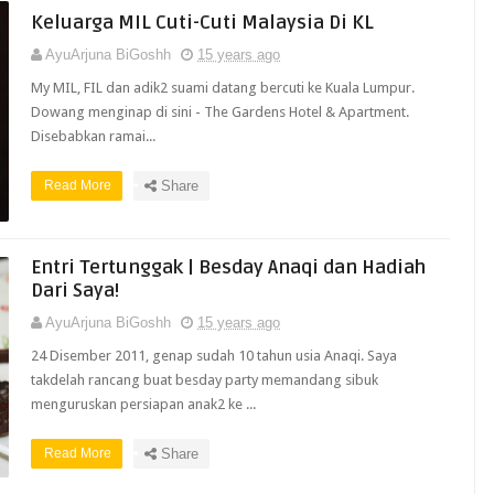
Keluarga MIL Cuti-Cuti Malaysia Di KL
AyuArjuna BiGoshh
15 years ago
My MIL, FIL dan adik2 suami datang bercuti ke Kuala Lumpur.
Dowang menginap di sini - The Gardens Hotel & Apartment.
Disebabkan ramai...
Read More
Share
Entri Tertunggak | Besday Anaqi dan Hadiah
Dari Saya!
AyuArjuna BiGoshh
15 years ago
24 Disember 2011, genap sudah 10 tahun usia Anaqi. Saya
takdelah rancang buat besday party memandang sibuk
menguruskan persiapan anak2 ke ...
Read More
Share