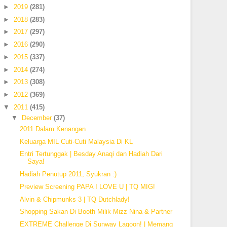
►
2019
(281)
►
2018
(283)
►
2017
(297)
►
2016
(290)
►
2015
(337)
►
2014
(274)
►
2013
(308)
►
2012
(369)
▼
2011
(415)
▼
December
(37)
2011 Dalam Kenangan
Keluarga MIL Cuti-Cuti Malaysia Di KL
Entri Tertunggak | Besday Anaqi dan Hadiah Dari
Saya!
Hadiah Penutup 2011, Syukran :)
Preview Screening PAPA I LOVE U | TQ MIG!
Alvin & Chipmunks 3 | TQ Dutchlady!
Shopping Sakan Di Booth Milik Mizz Nina & Partner
EXTREME Challenge Di Sunway Lagoon! | Memang