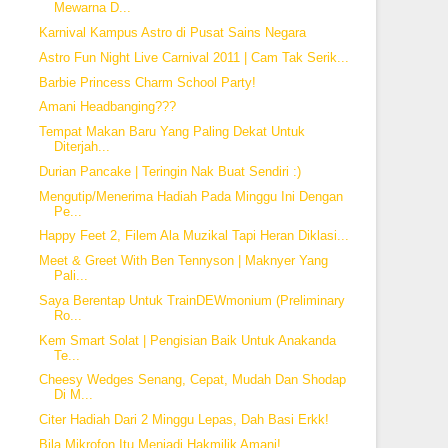
Mewarna D...
Karnival Kampus Astro di Pusat Sains Negara
Astro Fun Night Live Carnival 2011 | Cam Tak Serik...
Barbie Princess Charm School Party!
Amani Headbanging???
Tempat Makan Baru Yang Paling Dekat Untuk
Diterjah...
Durian Pancake | Teringin Nak Buat Sendiri :)
Mengutip/Menerima Hadiah Pada Minggu Ini Dengan
Pe...
Happy Feet 2, Filem Ala Muzikal Tapi Heran Diklasi...
Meet & Greet With Ben Tennyson | Maknyer Yang
Pali...
Saya Berentap Untuk TrainDEWmonium (Preliminary
Ro...
Kem Smart Solat | Pengisian Baik Untuk Anakanda
Te...
Cheesy Wedges Senang, Cepat, Mudah Dan Shodap
Di M...
Citer Hadiah Dari 2 Minggu Lepas, Dah Basi Erkk!
Bila Mikrofon Itu Menjadi Hakmilik Amani!