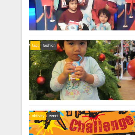
fact
fashion
aktivity
event