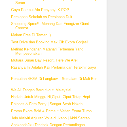
Seron...
Gaya Rambut Ala Penyanyi K-POP
Persiapan Sekolah vs Persiapan Duit
Shopping Spree!!! Menang Dari Energizer-Giant
Contest
Makan Free Di Taman :)
Test Drive dan Booking Mak Cik Exora Gorjes!
Melihat Keindahan Matahari Terbenam Yang
Mempesonakan
Mutiara Burau Bay Resort, Here We Are!
Rasanya Ini Adalah Kali Pertama dan Terakhir Saya
...
Percutian 4H3M Di Langkawi : Semalam Di Mali Best
...
We All Tengah Bercuti-cuti Malaysia!
Hadiah Untuk Minggu Ni,Ciput, Ciput Tetap Hepi
Phineas & Ferb Party | Sangat Besh Hokeh!
Proton Exora Bold & Prime ~ Varian Exora Turbo
Join Aktiviti Anjuran Voila di Ikano | Akid Sentap...
Anakanda2ku Terjebak Dengan Pertandingan