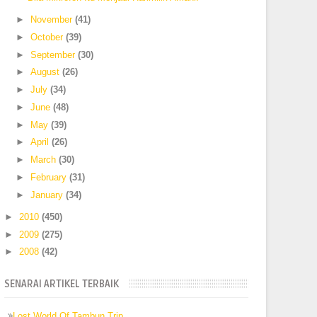
►
November
(41)
►
October
(39)
►
September
(30)
►
August
(26)
►
July
(34)
►
June
(48)
►
May
(39)
►
April
(26)
►
March
(30)
►
February
(31)
►
January
(34)
►
2010
(450)
►
2009
(275)
►
2008
(42)
SENARAI ARTIKEL TERBAIK
Lost World Of Tambun Trip