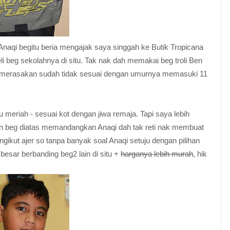
naqi begitu beria mengajak saya singgah ke Butik Tropicana
 beg sekolahnya di situ. Tak nak dah memakai beg troli Ben
u merasakan sudah tidak sesuai dengan umurnya memasuki 11
lu meriah - sesuai kot dengan jiwa remaja. Tapi saya lebih
 beg diatas memandangkan Anaqi dah tak reti nak membuat
kut ajer so tanpa banyak soal Anaqi setuju dengan pilihan
besar berbanding beg2 lain di situ +
harganya lebih murah
, hik