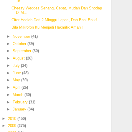
Te...
Cheesy Wedges Senang, Cepat, Mudah Dan Shodap
Di M...
Citer Hadiah Dari 2 Minggu Lepas, Dah Basi Erkk!
Bila Mikrofon Itu Menjadi Hakmilik Amani!
►
November
(41)
►
October
(39)
►
September
(30)
►
August
(26)
►
July
(34)
►
June
(48)
►
May
(39)
►
April
(26)
►
March
(30)
►
February
(31)
►
January
(34)
►
2010
(450)
►
2009
(275)