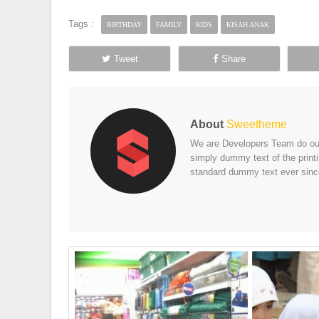
Tags :
BIRTHDAY
FAMILY
KIDS
KISAH ANAK
Tweet
Share
About
Sweetheme
We are Developers Team do our 
simply dummy text of the print
standard dummy text ever sinc