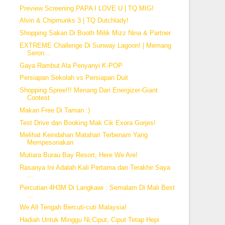
Preview Screening PAPA I LOVE U | TQ MIG!
Alvin & Chipmunks 3 | TQ Dutchlady!
Shopping Sakan Di Booth Milik Mizz Nina & Partner
EXTREME Challenge Di Sunway Lagoon! | Memang
Seron...
Gaya Rambut Ala Penyanyi K-POP
Persiapan Sekolah vs Persiapan Duit
Shopping Spree!!! Menang Dari Energizer-Giant
Contest
Makan Free Di Taman :)
Test Drive dan Booking Mak Cik Exora Gorjes!
Melihat Keindahan Matahari Terbenam Yang
Mempesonakan
Mutiara Burau Bay Resort, Here We Are!
Rasanya Ini Adalah Kali Pertama dan Terakhir Saya
...
Percutian 4H3M Di Langkawi : Semalam Di Mali Best
...
We All Tengah Bercuti-cuti Malaysia!
Hadiah Untuk Minggu Ni,Ciput, Ciput Tetap Hepi