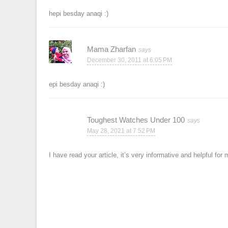
hepi besday anaqi :)
Mama Zharfan
December 30, 2011 at 6:05 PM
epi besday anaqi :)
Toughest Watches Under 100
May 28, 2021 at 7:52 PM
I have read your article, it’s very informative and helpful for 