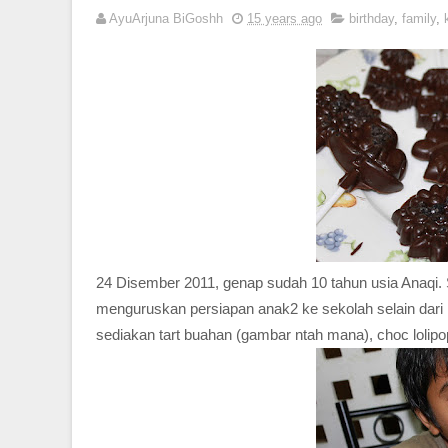
AyuArjuna BiGoshh
15 years ago
birthday
,
family
,
24 Disember 2011, genap sudah 10 tahun usia Anaqi.
menguruskan persiapan anak2 ke sekolah selain dari 
sediakan tart buahan (gambar ntah mana), choc lolipo