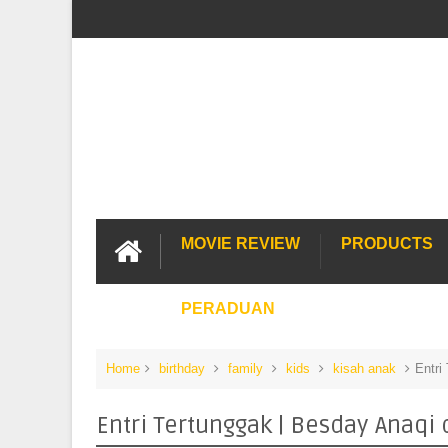
MOVIE REVIEW
PRODUCTS
PERADUAN
Home
birthday
family
kids
kisah anak
Entri
Entri Tertunggak | Besday Anaqi 