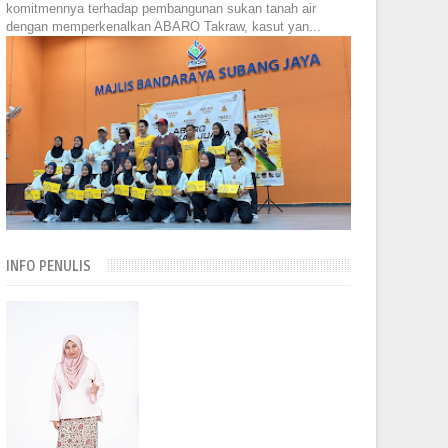
komitmennya terhadap pembangunan sukan tanah air
dengan memperkenalkan ABARO Takraw, kasut yan...
INFO PENULIS