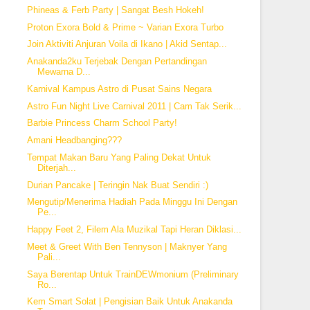
Phineas & Ferb Party | Sangat Besh Hokeh!
Proton Exora Bold & Prime ~ Varian Exora Turbo
Join Aktiviti Anjuran Voila di Ikano | Akid Sentap...
Anakanda2ku Terjebak Dengan Pertandingan
Mewarna D...
Karnival Kampus Astro di Pusat Sains Negara
Astro Fun Night Live Carnival 2011 | Cam Tak Serik...
Barbie Princess Charm School Party!
Amani Headbanging???
Tempat Makan Baru Yang Paling Dekat Untuk
Diterjah...
Durian Pancake | Teringin Nak Buat Sendiri :)
Mengutip/Menerima Hadiah Pada Minggu Ini Dengan
Pe...
Happy Feet 2, Filem Ala Muzikal Tapi Heran Diklasi...
Meet & Greet With Ben Tennyson | Maknyer Yang
Pali...
Saya Berentap Untuk TrainDEWmonium (Preliminary
Ro...
Kem Smart Solat | Pengisian Baik Untuk Anakanda