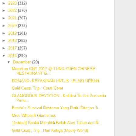
►
2023
(312)
►
2022
(370)
►
2021
(367)
►
2020
(272)
►
2019
(281)
►
2018
(283)
►
2017
(297)
▼
2016
(290)
▼
December
(20)
Meraikan CNY 2017 @ TUNG YUEN CHINESE
RESTAURANT G...
ROMANO- KEYAKINAN UNTUK LELAKI URBAN
Gold Coast Trip : Corat Coret
GLAMOROUS DEVOTION - Koleksi Terkini Zacheela
Penu...
Besito''s Survival Restoran Yang Perlu Diterjah Ji...
Miss Whoosh Glamorous
11street| Realiti Membeli-Belah Atas Talian dan R...
Gold Coast Trip : Hari Ketiga (Movie World)