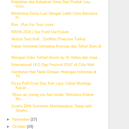
Kelebihan dan Kebaikan Serai Dari Produk Lery
Grou...
Menerokai Dunia Luar Dengan Lebih Ceria Bersama
Fr...
Run...Run For Your Lives!
MAHA 2016 | Our Food Our Future
Aktiviti Seni Kraf : ZooMoo Pinecone Turkey
Sajian Istimewa Sempena Krismas dan Tahun Baru di
...
Wangian Edisi Terhad Desire by Dr Halina dan Inspi...
Ïnternational LEO Day Festival 2016" di Citta Mall
Sambutan Hari Natal Dengan Hidangan Istimewa di
Th...
Pizza Puff Crust Dan Kek Lava Coklat Mentega
Kacan...
"Move as young you feel inside" Bersama Anlene
Mo...
Scott's DHA Gummies Membawakan 'Sleep with
Sharks'...
►
November
(17)
►
October
(19)