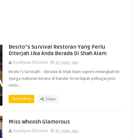
Besito''s Survival Restoran Yang Perlu
Diterjah Jika Anda Berada Di Shah Alam
AyuArjuna BiGoshh
10 years ago
Besito''s Survival!!---Berada di Shah Alam seperti melangkah ke
syurga makanan kerana di bandar ini terdapat pelbagai jenis
resto...
Read More
Share
Miss Whoosh Glamorous
AyuArjuna BiGoshh
10 years ago