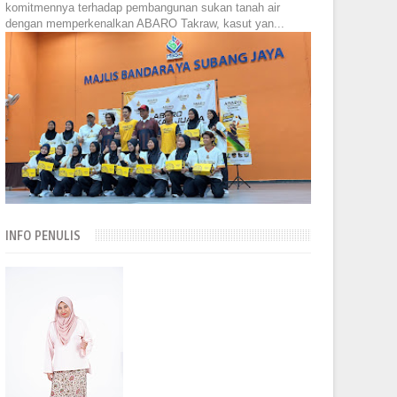
komitmennya terhadap pembangunan sukan tanah air
dengan memperkenalkan ABARO Takraw, kasut yan...
INFO PENULIS