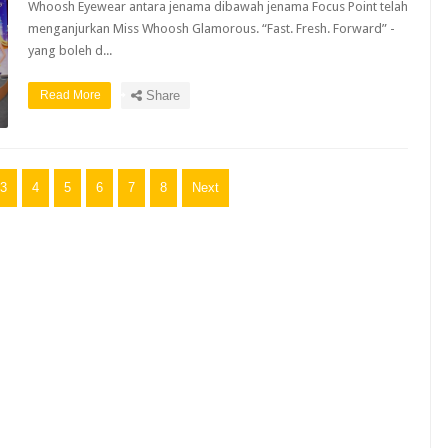
Whoosh Eyewear antara jenama dibawah jenama Focus Point telah
menganjurkan Miss Whoosh Glamorous. “Fast. Fresh. Forward” -
yang boleh d...
Read More
Share
3
4
5
6
7
8
Next