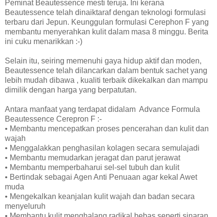
Peminat Beautessence mesti teruja. Ini kerana
Beautessence telah dinaiktaraf dengan teknologi formulasi
terbaru dari Jepun. Keunggulan formulasi Cerephon F yang
membantu menyerahkan kulit dalam masa 8 minggu. Berita
ini cuku menarikkan :-)
Selain itu, seiring memenuhi gaya hidup aktif dan moden,
Beautessence telah dilancarkan dalam bentuk sachet yang
lebih mudah dibawa , kualiti terbaik dikekalkan dan mampu
dimilik dengan harga yang berpatutan.
Antara manfaat yang terdapat didalam Advance Formula
Beautessence Cerepron F :-
• Membantu mencepatkan proses pencerahan dan kulit dan
wajah
• Menggalakkan penghasilan kolagen secara semulajadi
• Membantu memudarkan jeragat dan parut jerawat
• Membantu memperbaharui sel-sel tubuh dan kulit
• Bertindak sebagai Agen Anti Penuaan agar kekal Awet
muda
• Mengekalkan keanjalan kulit wajah dan badan secara
menyeluruh
• Membantu kulit menghalang radikal bebas seperti sinaran