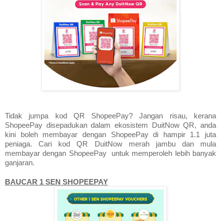
Tidak jumpa kod QR ShopeePay? Jangan risau, kerana 
ShopeePay disepadukan dalam ekosistem DuitNow QR, anda 
kini boleh membayar dengan ShopeePay di hampir 1.1 juta 
peniaga. Cari kod QR DuitNow merah jambu dan mula 
membayar dengan ShopeePay  untuk memperoleh lebih banyak 
ganjaran.
BAUCAR 1 SEN SHOPEEPAY