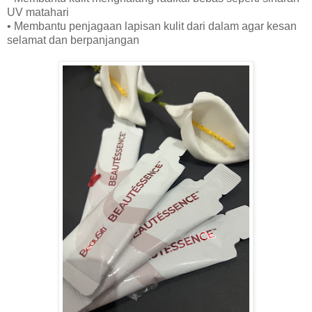
UV matahari
• Membantu penjagaan lapisan kulit dari dalam agar kesan
selamat dan berpanjangan