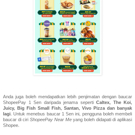
Anda juga boleh mendapatkan lebih penjimatan dengan baucar 
ShopeePay 1 Sen daripada jenama seperti 
Caltex, The Koi, 
Juicy, Big Fish Small Fish, Santan, Vivo Pizza dan banyak 
lagi
. Untuk menebus baucar 1 Sen ini, pengguna boleh membeli 
baucar di ciri 
ShopeePay Near Me
 yang boleh didapati di aplikasi 
Shopee.