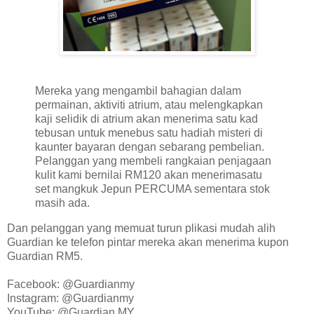
Mereka yang mengambil bahagian dalam
permainan, aktiviti atrium, atau melengkapkan
kaji selidik di atrium akan menerima satu kad
tebusan untuk menebus satu hadiah misteri di
kaunter bayaran dengan sebarang pembelian.
Pelanggan yang membeli rangkaian penjagaan
kulit kami bernilai RM120 akan menerimasatu
set mangkuk Jepun PERCUMA sementara stok
masih ada.
Dan pelanggan yang memuat turun plikasi mudah alih
Guardian ke telefon pintar mereka akan menerima kupon
Guardian RM5.
Facebook: @Guardianmy
Instagram: @Guardianmy
YouTube: @Guardian MY