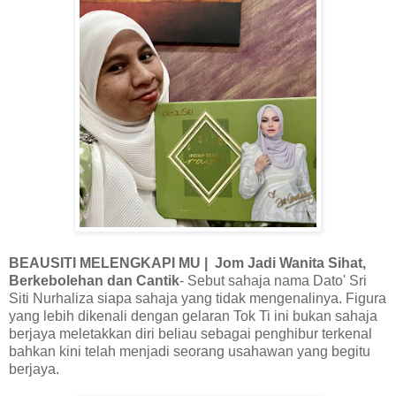
BEAUSITI MELENGKAPI MU | Jom Jadi Wanita Sihat,
Berkebolehan dan Cantik
- Sebut sahaja nama Dato' Sri
Siti Nurhaliza siapa sahaja yang tidak mengenalinya. Figura
yang lebih dikenali dengan gelaran Tok Ti ini bukan sahaja
berjaya meletakkan diri beliau sebagai penghibur terkenal
bahkan kini telah menjadi seorang usahawan yang begitu
berjaya.