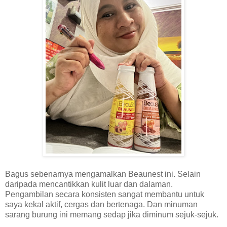
Bagus sebenarnya mengamalkan Beaunest ini. Selain
daripada mencantikkan kulit luar dan dalaman.
Pengambilan secara konsisten sangat membantu untuk
saya kekal aktif, cergas dan bertenaga. Dan minuman
sarang burung ini memang sedap jika diminum sejuk-sejuk.