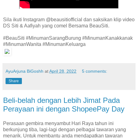
Sila ikuti Instagram @beausitiofficial dan saksikan klip video
DS Siti & Aafiyah yang comel Bersama BeauSiti.
#BeauSiti #MinumanSarangBurung #MinumanKanakkanak
#MinumanWanita #MinumanKeluarga
AyuArjuna BiGoshh
at
April 28, 2022
5 comments:
Share
Beli-belah dengan Lebih Jimat Pada
Perayaan ini dengan ShopeePay Day
Perasaan gembira menyambut Hari Raya tahun ini
berkunjung tiba, lagi-lagi dengan pelbagai tawaran yang
menarik. Untuk membantu anda mendapatkan tawaran