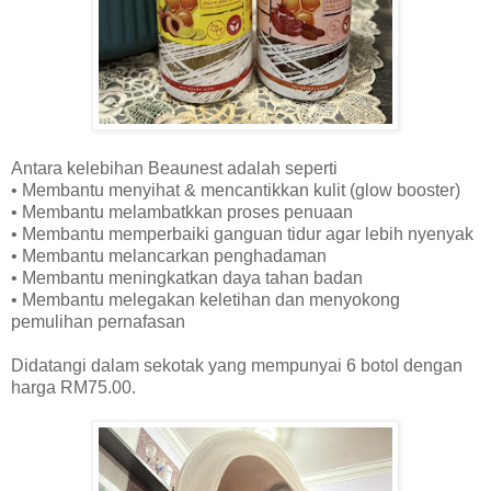
Antara kelebihan Beaunest adalah seperti
• Membantu menyihat & mencantikkan kulit (glow booster)
• Membantu melambatkkan proses penuaan
• Membantu memperbaiki ganguan tidur agar lebih nyenyak
• Membantu melancarkan penghadaman
• Membantu meningkatkan daya tahan badan
• Membantu melegakan keletihan dan menyokong
pemulihan pernafasan
Didatangi dalam sekotak yang mempunyai 6 botol dengan
harga RM75.00.