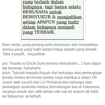
Baru sedar..yang penting perlu bersyukur dan menjadikan
semua yang yang hadir dalam hidup adalah yang terbaik.
Take it positif... InsyaAllah
p/s: Thanks to Encik Somi kerena memahami... 2 hari dapur
tak berasap, hahahaha.
p/s/s: Takziah kepada Aisyah dan keluarga atas pemergiaan
bonda mertua terchenta (sedey saya membaca status FB
suami awk cacah) dan Liz Rohaizat dan keluarga atas
pemergian ayahnda mertua (kemalangan bas di Indonesia,
rasanya arwah dan adik beliau otw nak ke airport utk balik
ke Malaysia). al-fatihah.