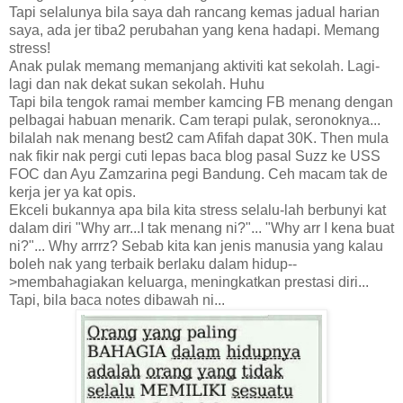
Tapi selalunya bila saya dah rancang kemas jadual harian
saya, ada jer tiba2 perubahan yang kena hadapi. Memang
stress!
Anak pulak memang memanjang aktiviti kat sekolah. Lagi-
lagi dan nak dekat sukan sekolah. Huhu
Tapi bila tengok ramai member kamcing FB menang dengan
pelbagai habuan menarik. Cam terapi pulak, seronoknya...
bilalah nak menang best2 cam Afifah dapat 30K. Then mula
nak fikir nak pergi cuti lepas baca blog pasal Suzz ke USS
FOC dan Ayu Zamzarina pegi Bandung. Ceh macam tak de
kerja jer ya kat opis.
Ekceli bukannya apa bila kita stress selalu-lah berbunyi kat
dalam diri "Why arr...I tak menang ni?"... "Why arr I kena buat
ni?"... Why arrrz? Sebab kita kan jenis manusia yang kalau
boleh nak yang terbaik berlaku dalam hidup--
>membahagiakan keluarga, meningkatkan prestasi diri...
Tapi, bila baca notes dibawah ni...