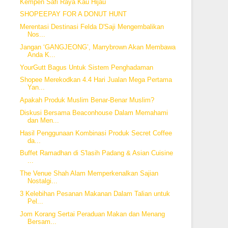
Kempen Safi Raya Kau Hijau
SHOPEEPAY FOR A DONUT HUNT
Merentasi Destinasi Felda D'Saji Mengembalikan
Nos...
Jangan ‘GANGJEONG’, Marrybrown Akan Membawa
Anda K...
YourGutt Bagus Untuk Sistem Penghadaman
Shopee Merekodkan 4.4 Hari Jualan Mega Pertama
Yan...
Apakah Produk Muslim Benar-Benar Muslim?
Diskusi Bersama Beaconhouse Dalam Memahami
dan Men...
Hasil Penggunaan Kombinasi Produk Secret Coffee
da...
Buffet Ramadhan di S'lasih Padang & Asian Cuisine
...
The Venue Shah Alam Memperkenalkan Sajian
Nostalgi...
3 Kelebihan Pesanan Makanan Dalam Talian untuk
Pel...
Jom Korang Sertai Peraduan Makan dan Menang
Bersam...