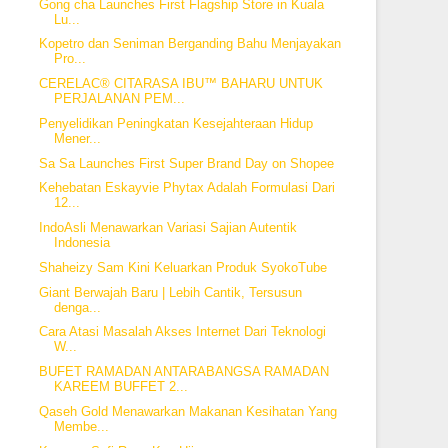
Gong cha Launches First Flagship Store in Kuala
Lu...
Kopetro dan Seniman Berganding Bahu Menjayakan
Pro...
CERELAC® CITARASA IBU™ BAHARU UNTUK
PERJALANAN PEM...
Penyelidikan Peningkatan Kesejahteraan Hidup
Mener...
Sa Sa Launches First Super Brand Day on Shopee
Kehebatan Eskayvie Phytax Adalah Formulasi Dari
12...
IndoAsli Menawarkan Variasi Sajian Autentik
Indonesia
Shaheizy Sam Kini Keluarkan Produk SyokoTube
Giant Berwajah Baru | Lebih Cantik, Tersusun
denga...
Cara Atasi Masalah Akses Internet Dari Teknologi
W...
BUFET RAMADAN ANTARABANGSA RAMADAN
KAREEM BUFFET 2...
Qaseh Gold Menawarkan Makanan Kesihatan Yang
Membe...