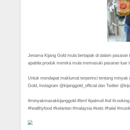
Jenama Kijang Gold mula bertapak di dalam pasaran 
apabila produk mereka mula memasuki pasaran luar t
Untuk mendapat maklumat terperinci tentang minyak 
Gold, Instagram @kijanggold_official dan Twitter @kij
#minyakmasakkijanggold #bmf #palmoil #oil #cooking
#healthyfood #kelantan #malaysia #eats #halal #musli