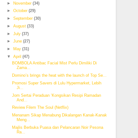
►
November
(34)
►
October
(29)
►
September
(30)
►
August
(33)
►
July
(37)
►
June
(27)
►
May
(31)
▼
April
(47)
BOMBOLA Antibac Facial Mist Perlu Dimiliki Di
Zama...
Domino’s brings the heat with the launch of Top Se...
Promosi Super Savers di Lulu Hypermarket, Lebih
Ji...
Jom Sertai Peraduan ‘Kongsikan Resipi Ramadan
And...
Review Filem The Soul (Netflix)
Menanam Sikap Menabung Dikalangan Kanak-Kanak
Meng...
Majlis Berbuka Puasa dan Pelancaran Noir Pesona
Ra...