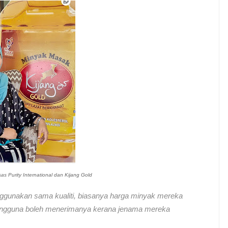
s Purity International dan Kijang Gold
nggunakan sama kualiti, biasanya harga minyak mereka
r pengguna boleh menerimanya kerana jenama mereka