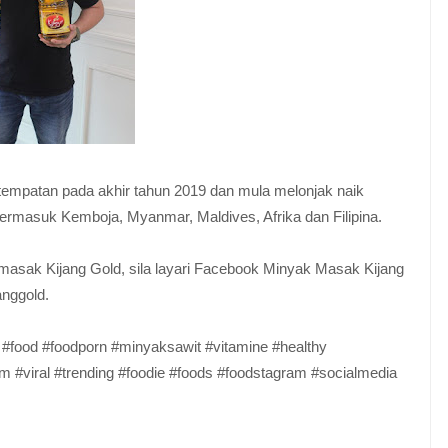
tempatan pada akhir tahun 2019 dan mula melonjak naik
ermasuk Kemboja, Myanmar, Maldives, Afrika dan Filipina.
masak Kijang Gold, sila layari Facebook Minyak Masak Kijang
anggold.
 #food #foodporn #minyaksawit #vitamine #healthy
m #viral #trending #foodie #foods #foodstagram #socialmedia