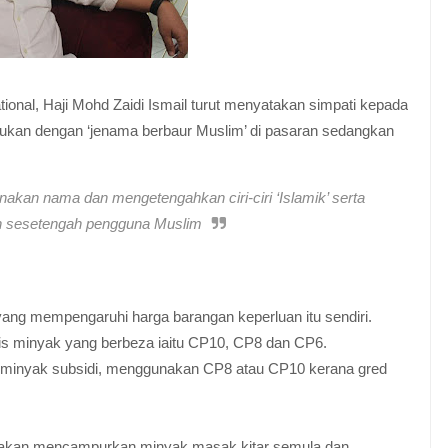
tional, Haji Mohd Zaidi Ismail turut menyatakan simpati kepada
ukan dengan ‘jenama berbaur Muslim’ di pasaran sedangkan
kan nama dan mengetengahkan ciri-ciri ‘Islamik’ serta
n sesetengah pengguna Muslim
ang mempengaruhi harga barangan keperluan itu sendiri.
s minyak yang berbeza iaitu CP10, CP8 dan CP6.
i minyak subsidi, menggunakan CP8 atau CP10 kerana gred
n akan mencampurkan minyak masak kitar semula dan