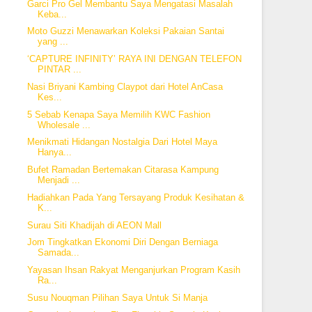
Garci Pro Gel Membantu Saya Mengatasi Masalah
Keba...
Moto Guzzi Menawarkan Koleksi Pakaian Santai
yang ...
‘CAPTURE INFINITY’ RAYA INI DENGAN TELEFON
PINTAR ...
Nasi Briyani Kambing Claypot dari Hotel AnCasa
Kes...
5 Sebab Kenapa Saya Memilih KWC Fashion
Wholesale ...
Menikmati Hidangan Nostalgia Dari Hotel Maya
Hanya...
Bufet Ramadan Bertemakan Citarasa Kampung
Menjadi ...
Hadiahkan Pada Yang Tersayang Produk Kesihatan &
K...
Surau Siti Khadijah di AEON Mall
Jom Tingkatkan Ekonomi Diri Dengan Berniaga
Samada...
Yayasan Ihsan Rakyat Menganjurkan Program Kasih
Ra...
Susu Nouqman Pilihan Saya Untuk Si Manja