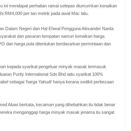
u ini mendapat perhatian ramai selepas diumumkan kenaikan
i RM4,000 per tan metrik pada awal Mac lalu.
gan Dalam Negeri dan Hal Ehwal Pengguna Alexander Nanta
masyarakat dan pasaran tempatan namun kenaikan harga
O dan harga pula ditentukan berdasarkan permintaan dan
anan kepada syarikat pengeluar minyak masak termasuk
ran Purity International Sdn Bhd iaitu syarikat 100%
abel sebagai ‘harga Yahudi’ hanya kerana sedikit perbezaan
d Aluwi berkata, kecaman yang dihebahkan itu tidak benar
k mereka menganggap harga minyak masak jenama itu sangat