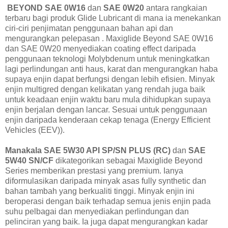
BEYOND SAE 0W16
dan
SAE 0W20
antara rangkaian
terbaru bagi produk Glide Lubricant di mana ia menekankan
ciri-ciri penjimatan penggunaan bahan api dan
mengurangkan pelepasan . Maxiglide Beyond SAE 0W16
dan SAE 0W20 menyediakan coating effect daripada
penggunaan teknologi Molybdenum untuk meningkatkan
lagi perlindungan anti haus, karat dan mengurangkan haba
supaya enjin dapat berfungsi dengan lebih efisien. Minyak
enjin multigred dengan kelikatan yang rendah juga baik
untuk keadaan enjin waktu baru mula dihidupkan supaya
enjin berjalan dengan lancar. Sesuai untuk penggunaan
enjin daripada kenderaan cekap tenaga (Energy Efficient
Vehicles (EEV)).
Manakala SAE 5W30 API SP/SN PLUS (RC)
dan
SAE
5W40 SN/CF
dikategorikan sebagai Maxiglide Beyond
Series memberikan prestasi yang premium. Ianya
diformulasikan daripada minyak asas fully synthetic dan
bahan tambah yang berkualiti tinggi. Minyak enjin ini
beroperasi dengan baik terhadap semua jenis enjin pada
suhu pelbagai dan menyediakan perlindungan dan
pelinciran yang baik. Ia juga dapat mengurangkan kadar