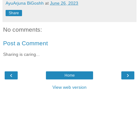
AyuArjuna BiGoshh
at
June 26, 2023
Share
No comments:
Post a Comment
Sharing is caring...
‹
›
Home
View web version