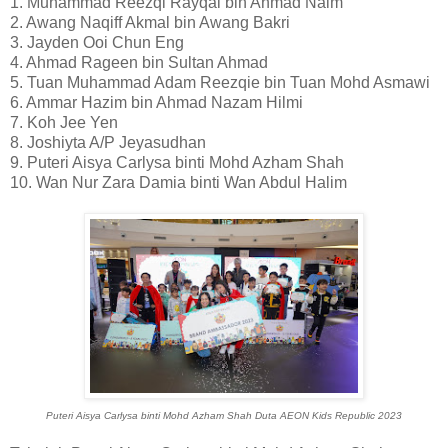
1. Muhammad Reezqi Rayqal bin Ahmad Naim
2. Awang Naqiff Akmal bin Awang Bakri
3. Jayden Ooi Chun Eng
4. Ahmad Rageen bin Sultan Ahmad
5. Tuan Muhammad Adam Reezqie bin Tuan Mohd Asmawi
6. Ammar Hazim bin Ahmad Nazam Hilmi
7. Koh Jee Yen
8. Joshiyta A/P Jeyasudhan
9. Puteri Aisya Carlysa binti Mohd Azham Shah
10. Wan Nur Zara Damia binti Wan Abdul Halim
Puteri Aisya Carlysa binti Mohd Azham Shah
Duta AEON Kids Republic
2023