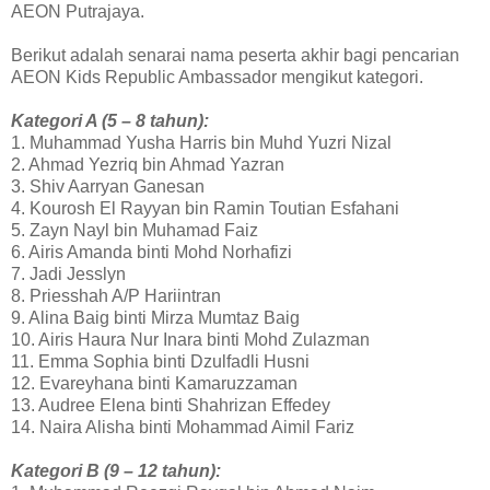
AEON Putrajaya.
Berikut adalah senarai nama peserta akhir bagi pencarian
AEON Kids Republic Ambassador mengikut kategori.
Kategori A (5 – 8 tahun):
1. Muhammad Yusha Harris bin Muhd Yuzri Nizal
2. Ahmad Yezriq bin Ahmad Yazran
3. Shiv Aarryan Ganesan
4. Kourosh El Rayyan bin Ramin Toutian Esfahani
5. Zayn Nayl bin Muhamad Faiz
6. Airis Amanda binti Mohd Norhafizi
7. Jadi Jesslyn
8. Priesshah A/P Hariintran
9. Alina Baig binti Mirza Mumtaz Baig
10. Airis Haura Nur Inara binti Mohd Zulazman
11. Emma Sophia binti Dzulfadli Husni
12. Evareyhana binti Kamaruzzaman
13. Audree Elena binti Shahrizan Effedey
14. Naira Alisha binti Mohammad Aimil Fariz
Kategori B (9 – 12 tahun):