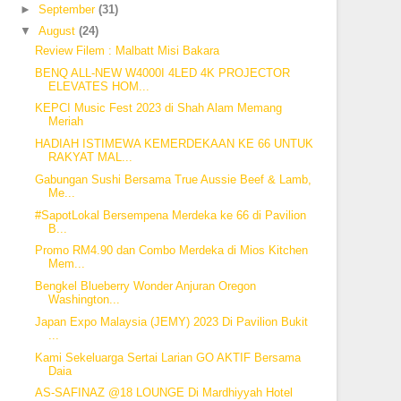
►
September
(31)
▼
August
(24)
Review Filem : Malbatt Misi Bakara
BENQ ALL-NEW W4000I 4LED 4K PROJECTOR
ELEVATES HOM...
KEPCI Music Fest 2023 di Shah Alam Memang
Meriah
HADIAH ISTIMEWA KEMERDEKAAN KE 66 UNTUK
RAKYAT MAL...
Gabungan Sushi Bersama True Aussie Beef & Lamb,
Me...
#SapotLokal Bersempena Merdeka ke 66 di Pavilion
B...
Promo RM4.90 dan Combo Merdeka di Mios Kitchen
Mem...
Bengkel Blueberry Wonder Anjuran Oregon
Washington...
Japan Expo Malaysia (JEMY) 2023 Di Pavilion Bukit
...
Kami Sekeluarga Sertai Larian GO AKTIF Bersama
Daia
AS-SAFINAZ @18 LOUNGE Di Mardhiyyah Hotel