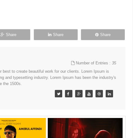
Share
Share
Share
Number of Entries :
35
best to create beautiful work for our clients. Lorem Ipsum is
ing and typesetting industry. Lorem Ipsum has been the industry's
e the 1500s.