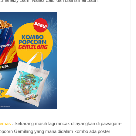
 Shaheizy Sam, Nafiez Zaidi dan Dafi Ismail Sabri.
nemas
. Sekarang masih lagi rancak ditayangkan di pawagam-
pcorn Gemilang yang mana didalam kombo ada poster