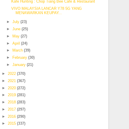
Kafe Hunting : Chop Tiang Bee Cafe & Restaurant
VIVO MALAYSIA LANCAR Y78 5G YANG
MENAWARKAN KEUPAY...
►
July
(23)
►
June
(25)
►
May
(27)
►
April
(24)
►
March
(39)
►
February
(30)
►
January
(21)
►
2022
(370)
►
2021
(367)
►
2020
(272)
►
2019
(281)
►
2018
(283)
►
2017
(297)
►
2016
(290)
►
2015
(337)