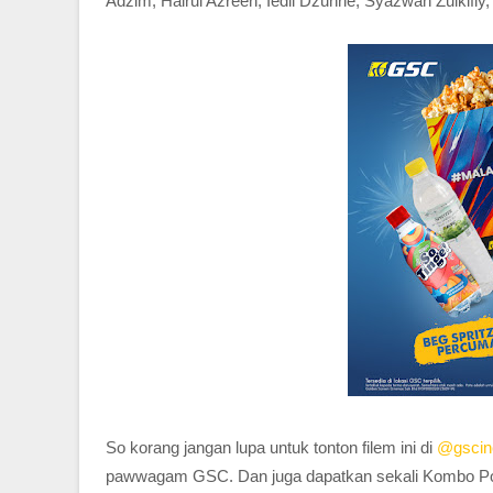
Adzim, Hairul Azreen, Iedil Dzuhrie, Syazwan Zulkifly,
So korang jangan lupa untuk tonton filem ini di
@gsci
pawwagam GSC. Dan juga dapatkan sekali Kombo Po