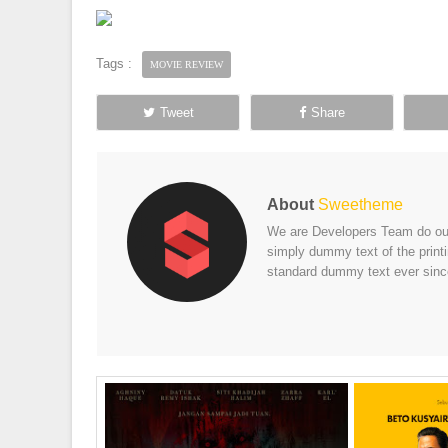
Tags :
MOVIE REVIEW
Tweet
Share
About
Sweetheme
We are Developers Team do our 
simply dummy text of the print
standard dummy text ever sinc