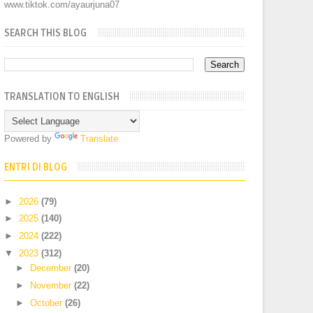
www.tiktok.com/ayaurjuna07
SEARCH THIS BLOG
TRANSLATION TO ENGLISH
Powered by
Translate
ENTRI DI BLOG
►
2026
(79)
►
2025
(140)
►
2024
(222)
▼
2023
(312)
►
December
(20)
►
November
(22)
►
October
(26)