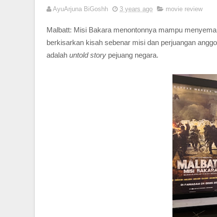
AyuArjuna BiGoshh
3 years ago
movie review
Malbatt: Misi Bakara menontonnya mampu menyemarakka
berkisarkan kisah sebenar misi dan perjuangan anggot
adalah
untold story
pejuang negara.