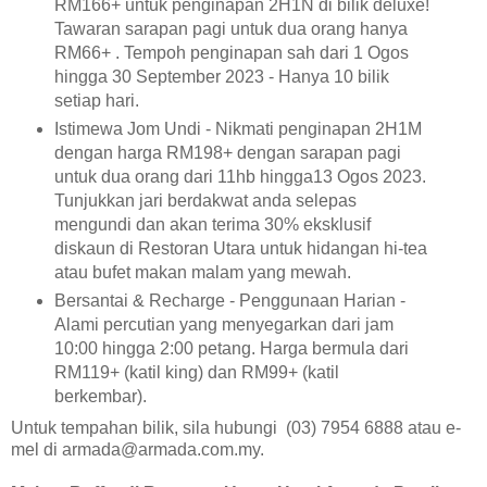
RM166+ untuk penginapan 2H1N di bilik deluxe!
Tawaran sarapan pagi untuk dua orang hanya
RM66+ . Tempoh penginapan sah dari 1 Ogos
hingga 30 September 2023 - Hanya 10 bilik
setiap hari.
Istimewa Jom Undi - Nikmati penginapan 2H1M
dengan harga RM198+ dengan sarapan pagi
untuk dua orang dari 11hb hingga13 Ogos 2023.
Tunjukkan jari berdakwat anda selepas
mengundi dan akan terima 30% eksklusif
diskaun di Restoran Utara untuk hidangan hi-tea
atau bufet makan malam yang mewah.
Bersantai & Recharge - Penggunaan Harian -
Alami percutian yang menyegarkan dari jam
10:00 hingga 2:00 petang. Harga bermula dari
RM119+ (katil king) dan RM99+ (katil
berkembar).
Untuk tempahan bilik, sila hubungi (03) 7954 6888 atau e-
mel di armada@armada.com.my.