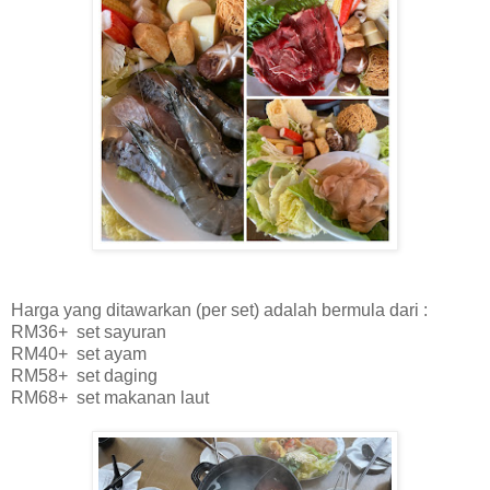
Harga yang ditawarkan (per set) adalah bermula dari :
RM36+ set sayuran
RM40+ set ayam
RM58+ set daging
RM68+ set makanan laut