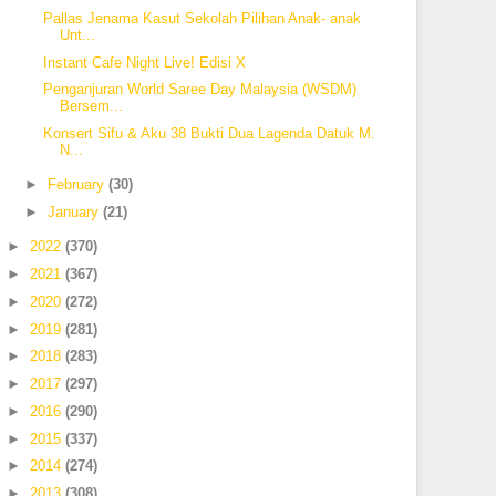
Pallas Jenama Kasut Sekolah Pilihan Anak- anak
Unt...
Instant Cafe Night Live! Edisi X
Penganjuran World Saree Day Malaysia (WSDM)
Bersem...
Konsert Sifu & Aku 38 Bukti Dua Lagenda Datuk M.
N...
►
February
(30)
►
January
(21)
►
2022
(370)
►
2021
(367)
►
2020
(272)
►
2019
(281)
►
2018
(283)
►
2017
(297)
►
2016
(290)
►
2015
(337)
►
2014
(274)
►
2013
(308)