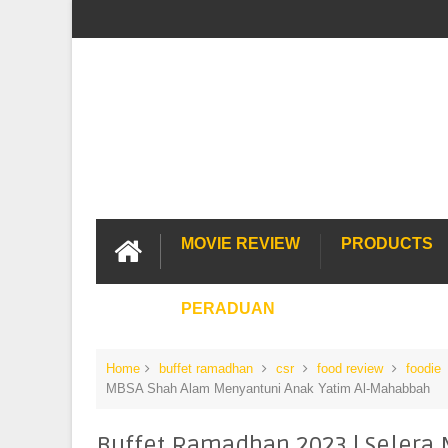
MOVIE REVIEW
PRODUCTS
PERADUAN
Home
buffet ramadhan
csr
food review
foodie
MBSA Shah Alam Menyantuni Anak Yatim Al-Mahabbah
Buffet Ramadhan 2023 | Selera