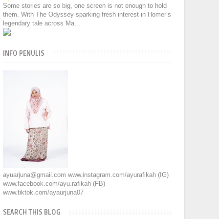
Some stories are so big, one screen is not enough to hold
them. With The Odyssey sparking fresh interest in Homer’s
legendary tale across Ma...
INFO PENULIS
ayuarjuna@gmail.com www.instagram.com/ayurafikah (IG)
www.facebook.com/ayu.rafikah (FB)
www.tiktok.com/ayaurjuna07
SEARCH THIS BLOG