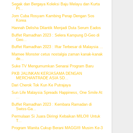
Segak dan Bergaya Koleksi Baju Melayu dan Kurta
Pl...
Jom Cuba Rosyam Kambing Perap Dengan Sos
Korea
Hannah Delisha Dilantik Menjadi Duta Serum Eados
Buffet Ramadhan 2023 : Selera Kampung D-Geo di
Geo...
Buffet Ramadhan 2023 : Iftar Terbesar di Malaysia ...
Mamee Monster cetus nostalgia zaman kanak-kanak
de...
Suke TV Mengumumkan Senarai Program Baru
PKB JALINKAN KERJASAMA DENGAN
MERCHANTRADE ASIA SD...
Dari Cherok Tok Kun Ke Putrajaya
Sun Life Malaysia Spreads Happiness, One Smile At
...
Buffet Ramadhan 2023 : Kembara Ramadan di
Swiss-Ga...
Permulaan Si Juara Diiringi Kebaikan MILO® Untuk
T...
Program Wanita Cukup Berani MAGGI® Musim Ke-3