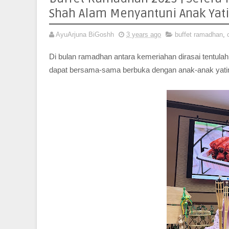
Shah Alam Menyantuni Anak Ya
AyuArjuna BiGoshh
3 years ago
buffet ramadhan
,
Di bulan ramadhan antara kemeriahan dirasai tentulah
dapat bersama-sama berbuka dengan anak-anak yatim