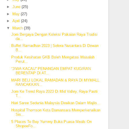
►
June
(25)
►
May
(27)
►
April
(24)
▼
March
(39)
Jom Bergaya Dengan Koleksi Pakaian Raya Tradisi
da...
Buffet Ramadhan 2023 | Selera Nusantara Di Dewan
B...
Produk Kesihatan GKB Boleh Mengatasi Masalah
Perut...
“JIWA KACAU” PENANGAN EMPAT KUGIRAN
BERENTAP DI AT...
MARI BELI LOKAL RAMADAN & RAYA DI MYMALL
RANCAKKAN...
Jom Ke Trend Raya 2023 Di Mid Valley, Raya Pasti
T...
Hari Saree Sedunia Malaysia Diraikan Dalam Majlis...
Hospital Thomson Kota Damansara Memperkenalkan
Sis...
5 Places To Buy Yummy Buka Puasa Meals On
ShopeeFo...