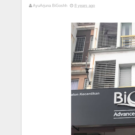
AyuArjuna BiGoshh
8 years ago