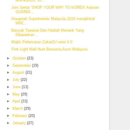
MAHA2018, Jo...
Jom Sertai ‘SHOP YOUR WAY TO KOREA’ Anjuran
GUARDI...
Anugerah Superbrands Malaysia 2018 mengiktiraf
MNC...
Banyak Tawaran Dan Hadiah Menarik Yang
Ditawarkan ...
Majlis Pelancaran Zakat2U versi 4.0
Pink Light Mall Hunt Bersama Avon Malaysia
►
October
(23)
►
September
(19)
►
August
(21)
►
July
(22)
►
June
(13)
►
May
(29)
►
April
(33)
►
March
(29)
►
February
(20)
►
January
(27)