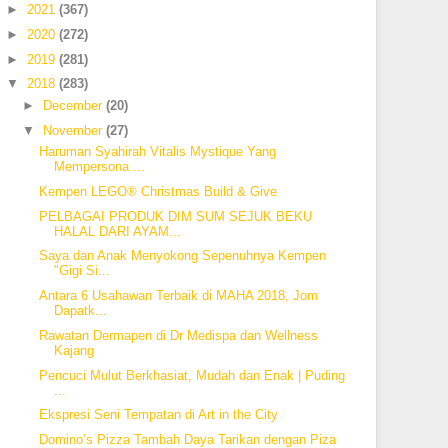
►
2021
(367)
►
2020
(272)
►
2019
(281)
▼
2018
(283)
►
December
(20)
▼
November
(27)
Haruman Syahirah Vitalis Mystique Yang
Mempersona ...
Kempen LEGO® Christmas Build & Give
PELBAGAI PRODUK DIM SUM SEJUK BEKU
HALAL DARI AYAM...
Saya dan Anak Menyokong Sepenuhnya Kempen
"Gigi Si...
Antara 6 Usahawan Terbaik di MAHA 2018, Jom
Dapatk...
Rawatan Dermapen di Dr Medispa dan Wellness
Kajang
Pencuci Mulut Berkhasiat, Mudah dan Enak | Puding
...
Ekspresi Seni Tempatan di Art in the City
Domino’s Pizza Tambah Daya Tarikan dengan Piza