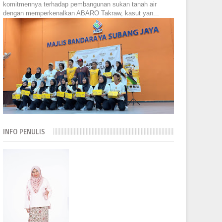
komitmennya terhadap pembangunan sukan tanah air
dengan memperkenalkan ABARO Takraw, kasut yan...
INFO PENULIS