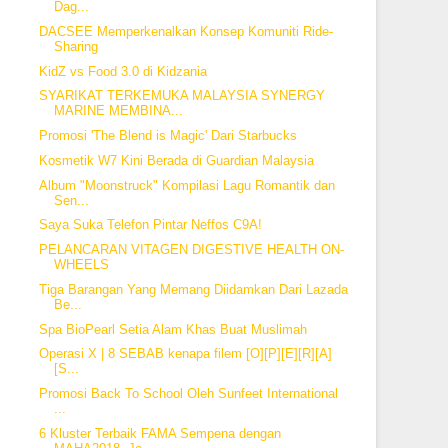
Dag...
DACSEE Memperkenalkan Konsep Komuniti Ride-
Sharing
KidZ vs Food 3.0 di Kidzania
SYARIKAT TERKEMUKA MALAYSIA SYNERGY
MARINE MEMBINA...
Promosi 'The Blend is Magic' Dari Starbucks
Kosmetik W7 Kini Berada di Guardian Malaysia
Album "Moonstruck" Kompilasi Lagu Romantik dan
Sen...
Saya Suka Telefon Pintar Neffos C9A!
PELANCARAN VITAGEN DIGESTIVE HEALTH ON-
WHEELS
Tiga Barangan Yang Memang Diidamkan Dari Lazada
Be...
Spa BioPearl Setia Alam Khas Buat Muslimah
Operasi X | 8 SEBAB kenapa filem [O][P][E][R][A]
[S...
Promosi Back To School Oleh Sunfeet International
...
6 Kluster Terbaik FAMA Sempena dengan