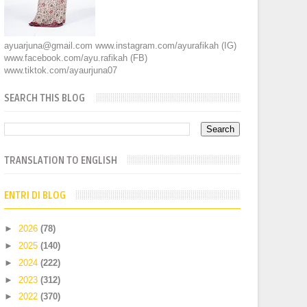
ayuarjuna@gmail.com www.instagram.com/ayurafikah (IG)
www.facebook.com/ayu.rafikah (FB)
www.tiktok.com/ayaurjuna07
SEARCH THIS BLOG
TRANSLATION TO ENGLISH
ENTRI DI BLOG
►
2026
(78)
►
2025
(140)
►
2024
(222)
►
2023
(312)
►
2022
(370)