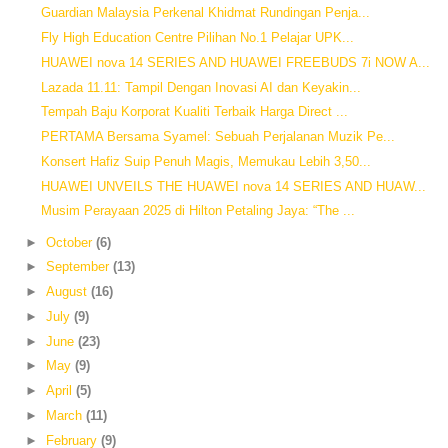
Guardian Malaysia Perkenal Khidmat Rundingan Penja...
Fly High Education Centre Pilihan No.1 Pelajar UPK...
HUAWEI nova 14 SERIES AND HUAWEI FREEBUDS 7i NOW A...
Lazada 11.11: Tampil Dengan Inovasi AI dan Keyakin...
Tempah Baju Korporat Kualiti Terbaik Harga Direct ...
PERTAMA Bersama Syamel: Sebuah Perjalanan Muzik Pe...
Konsert Hafiz Suip Penuh Magis, Memukau Lebih 3,50...
HUAWEI UNVEILS THE HUAWEI nova 14 SERIES AND HUAW...
Musim Perayaan 2025 di Hilton Petaling Jaya: “The ...
►
October
(6)
►
September
(13)
►
August
(16)
►
July
(9)
►
June
(23)
►
May
(9)
►
April
(5)
►
March
(11)
►
February
(9)