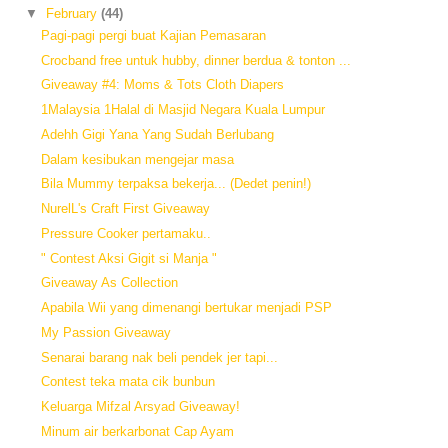
▼
February
(44)
Pagi-pagi pergi buat Kajian Pemasaran
Crocband free untuk hubby, dinner berdua & tonton ...
Giveaway #4: Moms & Tots Cloth Diapers
1Malaysia 1Halal di Masjid Negara Kuala Lumpur
Adehh Gigi Yana Yang Sudah Berlubang
Dalam kesibukan mengejar masa
Bila Mummy terpaksa bekerja... (Dedet penin!)
NurelL's Craft First Giveaway
Pressure Cooker pertamaku..
" Contest Aksi Gigit si Manja "
Giveaway As Collection
Apabila Wii yang dimenangi bertukar menjadi PSP
My Passion Giveaway
Senarai barang nak beli pendek jer tapi...
Contest teka mata cik bunbun
Keluarga Mifzal Arsyad Giveaway!
Minum air berkarbonat Cap Ayam