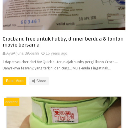
Crocband free untuk hubby, dinner berdua & tonton
movie bersama!
AyuArjuna BiGoshh
16 years ago
I dapat voucher dari 8tv Quickie...terus ajak hubby pergi Ikano Crocs....
Banyaknya fesyen2 yang terkini dan cun2... Mula-mula I ingat nak...
Read More
Share
contest