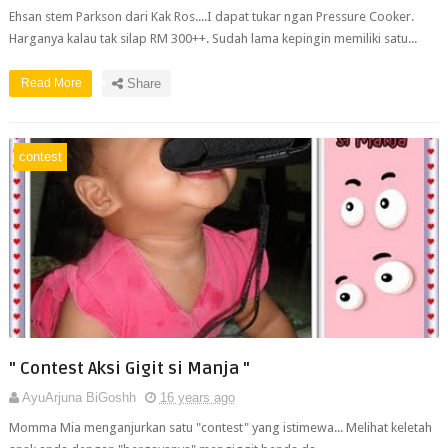
Ehsan stem Parkson dari Kak Ros....I dapat tukar ngan Pressure Cooker.
Harganya kalau tak silap RM 300++. Sudah lama kepingin memiliki satu...
Read More
Share
contest
" Contest Aksi Gigit si Manja "
AyuArjuna BiGoshh
16 years ago
Momma Mia menganjurkan satu "contest" yang istimewa... Melihat keletah