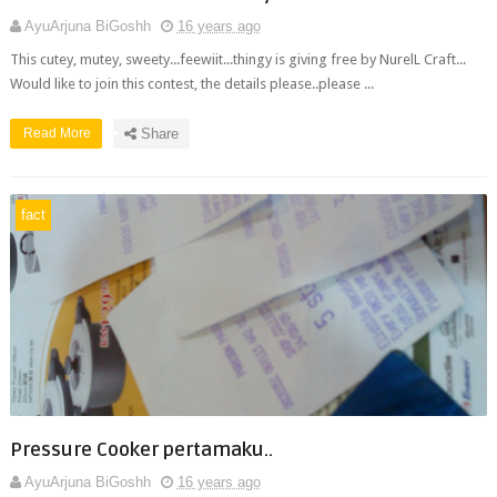
AyuArjuna BiGoshh
16 years ago
This cutey, mutey, sweety...feewiit...thingy is giving free by NurelL Craft...
Would like to join this contest, the details please..please ...
Read More
Share
fact
Pressure Cooker pertamaku..
AyuArjuna BiGoshh
16 years ago