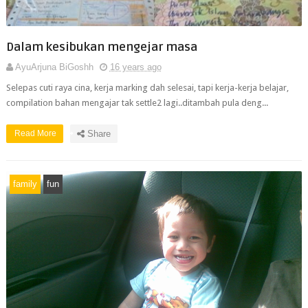
Dalam kesibukan mengejar masa
AyuArjuna BiGoshh
16 years ago
Selepas cuti raya cina, kerja marking dah selesai, tapi kerja-kerja belajar,
compilation bahan mengajar tak settle2 lagi..ditambah pula deng...
Read More
Share
family
fun