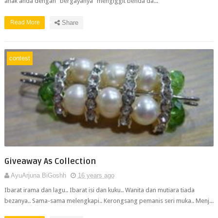
anak anda dengan "bergayanya" mengiggit benda da...
Read More
Share
contest
Giveaway As Collection
AyuArjuna BiGoshh
16 years ago
Ibarat irama dan lagu.. Ibarat isi dan kuku.. Wanita dan mutiara tiada
bezanya.. Sama-sama melengkapi.. Kerongsang pemanis seri muka.. Menj...