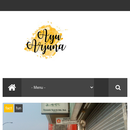
fact
fun