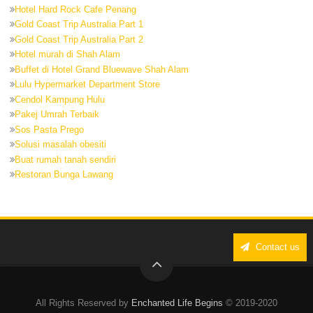
Hotel Hard Rock Cafe Penang
Gold Coast Trip Australia Part 1
Gold Coast Trip Australia Part 2
Hotel murah di Shah Alam
Buffet di Hotel Grand Bluewave Shah Alam
Lulu Hypermarket Department Store
Cendol Kampung Hulu
Pakej Umrah Terbaik
Sos Pasta Prego
Solusi masalah obesiti
Buat rumah tanah sendiri
Restoran Bunga Lawang
Contact us
All Rights Reserved by
Enchanted Life Begins
© 2019-2020