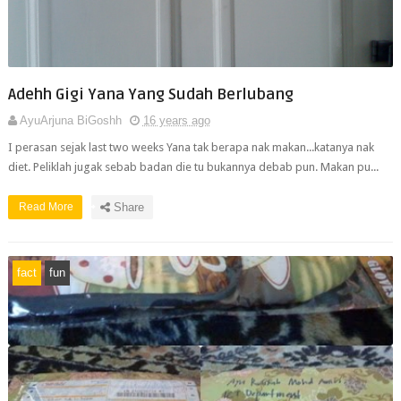
Adehh Gigi Yana Yang Sudah Berlubang
AyuArjuna BiGoshh
16 years ago
I perasan sejak last two weeks Yana tak berapa nak makan...katanya nak
diet. Peliklah jugak sebab badan die tu bukannya debab pun. Makan pu...
Read More
Share
fact
fun