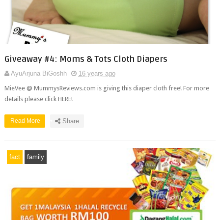
Giveaway #4: Moms & Tots Cloth Diapers
AyuArjuna BiGoshh
16 years ago
MieVee @ MummysReviews.com is giving this diaper cloth free! For more
details please click HERE!
Read More
Share
fact
family