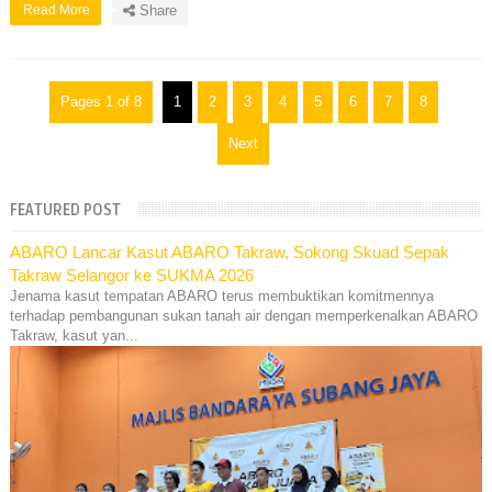
Read More
Share
Pages 1 of 8
1
2
3
4
5
6
7
8
Next
FEATURED POST
ABARO Lancar Kasut ABARO Takraw, Sokong Skuad Sepak
Takraw Selangor ke SUKMA 2026
Jenama kasut tempatan ABARO terus membuktikan komitmennya
terhadap pembangunan sukan tanah air dengan memperkenalkan ABARO
Takraw, kasut yan...