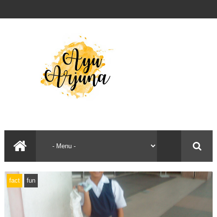
fact
fun