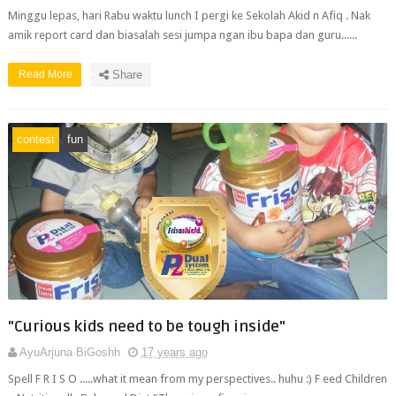
Minggu lepas, hari Rabu waktu lunch I pergi ke Sekolah Akid n Afiq . Nak
amik report card dan biasalah sesi jumpa ngan ibu bapa dan guru......
Read More
Share
contest
fun
"Curious kids need to be tough inside"
AyuArjuna BiGoshh
17 years ago
Spell F R I S O .....what it mean from my perspectives.. huhu :) F eed Children