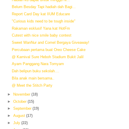
Belum Besday Tapi hadiah dah Bagi...
Report Card Day kat IIUM Educare
"Curious kids need to be tough inside"
Rakaman esklusif Yana kat HotFm
Cutest with nice smile baby contest
Sweet WanNur and Comel Bergaya Giveaway!
Percubaan pertama buat Oreo Cheese Cake
@ Karnival Sure Heboh Stadium Bukit Jalil
Ayam Panggang Nara Tomyam
Dah belipun buku sekolah....
Bila anak main bersama..
@ Meet the Stitch Party
►
November
(18)
►
October
(15)
►
September
(19)
►
August
(17)
►
July
(22)