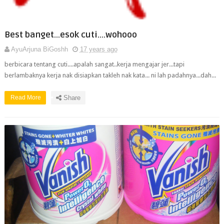
Best banget...esok cuti....wohooo
AyuArjuna BiGoshh
17 years ago
berbicara tentang cuti....apalah sangat..kerja mengajar jer...tapi
berlambaknya kerja nak disiapkan takleh nak kata... ni lah padahnya...dah...
Read More
Share