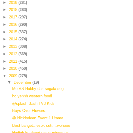
►
2019
(281)
►
2018
(283)
►
2017
(297)
►
2016
(290)
►
2015
(337)
►
2014
(274)
►
2013
(308)
►
2012
(369)
►
2011
(415)
►
2010
(450)
▼
2009
(275)
▼
December
(19)
Me VS Hubby dari segala segi
ho yehhh western food!
@splash Bash TV3 Kids
Boys Over Flowers...
@ Nicklodean Event 1 Utama
Best banget...esok cuti....wohooo
Hadiah ku dapat untuk minggu ni...