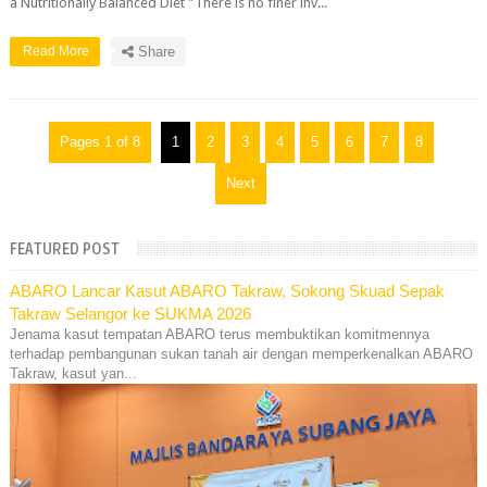
a Nutritionally Balanced Diet "There is no finer inv...
Read More
Share
Pages 1 of 8
1
2
3
4
5
6
7
8
Next
FEATURED POST
ABARO Lancar Kasut ABARO Takraw, Sokong Skuad Sepak
Takraw Selangor ke SUKMA 2026
Jenama kasut tempatan ABARO terus membuktikan komitmennya
terhadap pembangunan sukan tanah air dengan memperkenalkan ABARO
Takraw, kasut yan...