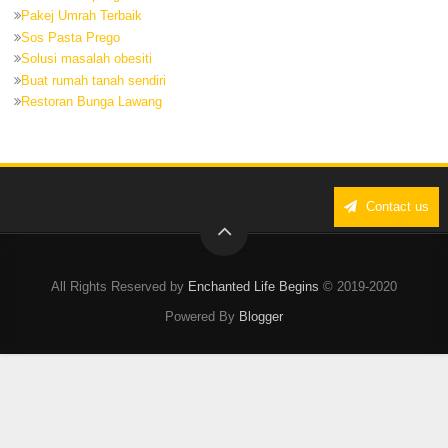
Pakej Umrah Terbaik
Sos Pasta Prego
Solusi masalah obesiti
Buat rumah tanah sendiri
Restoran Bunga Lawang
Contact us
All Rights Reserved by
Enchanted Life Begins
© 2019-2020
Powered By
Blogger