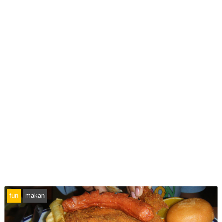
fun
makan