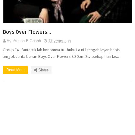
Boys Over Flowers...
AyuArjuna BiGoshh
17 years ago
Group F4...fantastik lah kononnya tu...huhu La ni I tengah layan habis
tengok cerita bersiri Boys Over Flowers 8.30pm 8tv...setiap hari ke...
Read More
Share