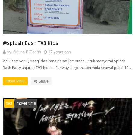
@splash Bash TV3 Kids
AyuArjuna BiGoshh
17 years ago
27 Disember..I, Anaqi dan Yana dapat jemputan untuk menyertai Splash
Bash Party anjuran TV3 Kids di Sunway Lagoon...bermula seawal pukul 10...
Read More
Share
fact
movie time