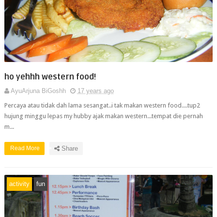
ho yehhh western food!
AyuArjuna BiGoshh
17 years ago
Percaya atau tidak dah lama sesangat..i tak makan western food....tup2
hujung minggu lepas my hubby ajak makan western...tempat die pernah
m...
Read More
Share
activity
fun