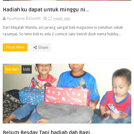
Hadiah ku dapat untuk minggu ni...
AyuArjuna BiGoshh
17 years ago
Dari Majalah Wanita, act jarang sangat beli magazine ni (setahun sekali
rasanya). So time beli tu ada 2 contest satu Vanish (buh nama hubby...
Read More
Share
fun.fact
kids
Belum Besday Tapi hadiah dah Bagi...