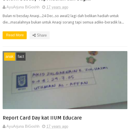
AyuArjuna BiGoshh
17 years ago
Bulan ni besday Anaqi...24 Dec..so awal2 lagi dah belikan hadiah untuk
die...masalahnya bukan untuk Anaqi sorang tapi semua adike-beradik la...
Read More
Share
anak
fact
Report Card Day kat IIUM Educare
AyuArjuna BiGoshh
17 years ago