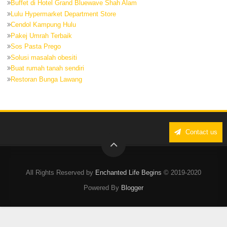
Buffet di Hotel Grand Bluewave Shah Alam
Lulu Hypermarket Department Store
Cendol Kampung Hulu
Pakej Umrah Terbaik
Sos Pasta Prego
Solusi masalah obesiti
Buat rumah tanah sendiri
Restoran Bunga Lawang
Contact us
All Rights Reserved by
Enchanted Life Begins
© 2019-2020
Powered By
Blogger