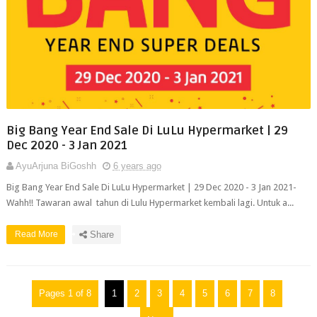
Big Bang Year End Sale Di LuLu Hypermarket | 29
Dec 2020 - 3 Jan 2021
AyuArjuna BiGoshh
6 years ago
Big Bang Year End Sale Di LuLu Hypermarket | 29 Dec 2020 - 3 Jan 2021-
Wahh!! Tawaran awal tahun di Lulu Hypermarket kembali lagi. Untuk a...
Read More
Share
Pages 1 of 8
1
2
3
4
5
6
7
8