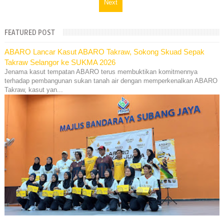
Next
FEATURED POST
ABARO Lancar Kasut ABARO Takraw, Sokong Skuad Sepak
Takraw Selangor ke SUKMA 2026
Jenama kasut tempatan ABARO terus membuktikan komitmennya
terhadap pembangunan sukan tanah air dengan memperkenalkan ABARO
Takraw, kasut yan...