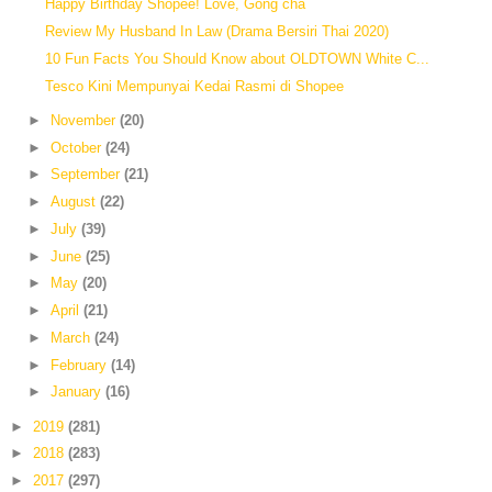
Happy Birthday Shopee! Love, Gong cha
Review My Husband In Law (Drama Bersiri Thai 2020)
10 Fun Facts You Should Know about OLDTOWN White C...
Tesco Kini Mempunyai Kedai Rasmi di Shopee
►
November
(20)
►
October
(24)
►
September
(21)
►
August
(22)
►
July
(39)
►
June
(25)
►
May
(20)
►
April
(21)
►
March
(24)
►
February
(14)
►
January
(16)
►
2019
(281)
►
2018
(283)
►
2017
(297)