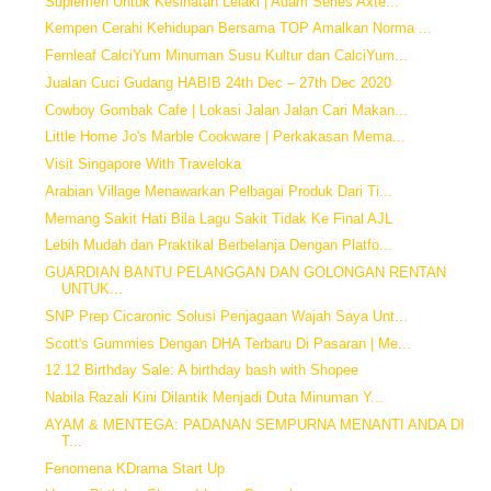
Suplemen Untuk Kesihatan Lelaki | Adam Series Axte...
Kempen Cerahi Kehidupan Bersama TOP Amalkan Norma ...
Fernleaf CalciYum Minuman Susu Kultur dan CalciYum...
Jualan Cuci Gudang HABIB 24th Dec – 27th Dec 2020
Cowboy Gombak Cafe | Lokasi Jalan Jalan Cari Makan...
Little Home Jo's Marble Cookware | Perkakasan Mema...
Visit Singapore With Traveloka
Arabian Village Menawarkan Pelbagai Produk Dari Ti...
Memang Sakit Hati Bila Lagu Sakit Tidak Ke Final AJL
Lebih Mudah dan Praktikal Berbelanja Dengan Platfo...
GUARDIAN BANTU PELANGGAN DAN GOLONGAN RENTAN
UNTUK...
SNP Prep Cicaronic Solusi Penjagaan Wajah Saya Unt...
Scott's Gummies Dengan DHA Terbaru Di Pasaran | Me...
12.12 Birthday Sale: A birthday bash with Shopee
Nabila Razali Kini Dilantik Menjadi Duta Minuman Y...
AYAM & MENTEGA: PADANAN SEMPURNA MENANTI ANDA DI
T...
Fenomena KDrama Start Up