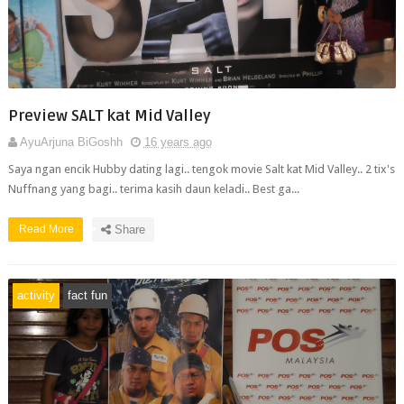
Preview SALT kat Mid Valley
AyuArjuna BiGoshh
16 years ago
Saya ngan encik Hubby dating lagi.. tengok movie Salt kat Mid Valley.. 2 tix's
Nuffnang yang bagi.. terima kasih daun keladi.. Best ga...
Read More
Share
activity
fact fun