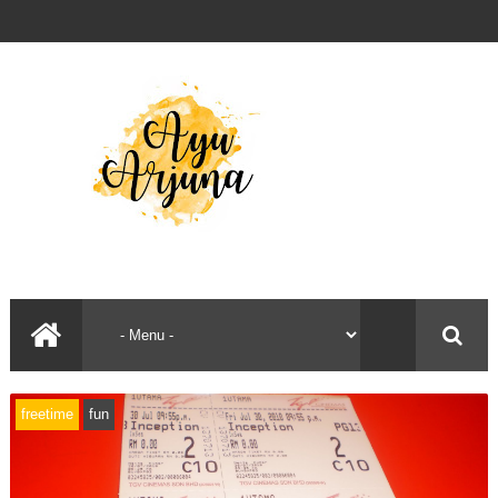
freetime
fun