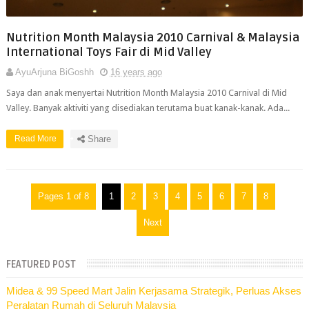
Nutrition Month Malaysia 2010 Carnival & Malaysia
International Toys Fair di Mid Valley
AyuArjuna BiGoshh
16 years ago
Saya dan anak menyertai Nutrition Month Malaysia 2010 Carnival di Mid
Valley. Banyak aktiviti yang disediakan terutama buat kanak-kanak. Ada...
Read More
Share
Pages 1 of 8
1
2
3
4
5
6
7
8
Next
FEATURED POST
Midea & 99 Speed Mart Jalin Kerjasama Strategik, Perluas Akses
Peralatan Rumah di Seluruh Malaysia