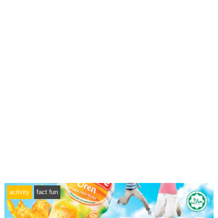
activity
fact fun