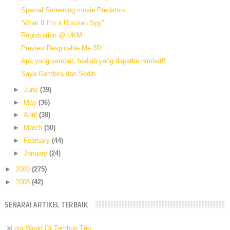
Special Screening movie Predators
“What If I’m a Russian Spy”
Registration @ UKM
Preview Despicable Me 3D
Apa yang sempat, hadiah yang dapatku rembat!!
Saya Gembira dan Sedih
►
June
(39)
►
May
(36)
►
April
(38)
►
March
(50)
►
February
(44)
►
January
(24)
►
2009
(275)
►
2008
(42)
SENARAI ARTIKEL TERBAIK
Lost World Of Tambun Trip