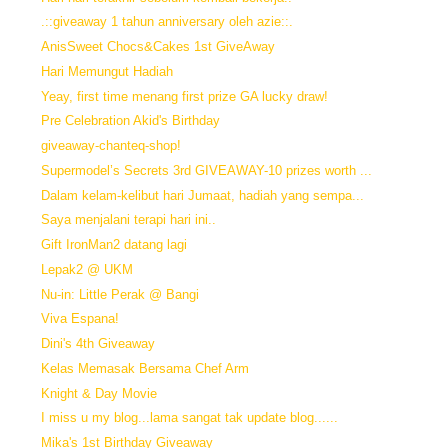
.::giveaway 1 tahun anniversary oleh azie::.
AnisSweet Chocs&Cakes 1st GiveAway
Hari Memungut Hadiah
Yeay, first time menang first prize GA lucky draw!
Pre Celebration Akid's Birthday
giveaway-chanteq-shop!
Supermodel’s Secrets 3rd GIVEAWAY-10 prizes worth ...
Dalam kelam-kelibut hari Jumaat, hadiah yang sempa...
Saya menjalani terapi hari ini..
Gift IronMan2 datang lagi
Lepak2 @ UKM
Nu-in: Little Perak @ Bangi
Viva Espana!
Dini's 4th Giveaway
Kelas Memasak Bersama Chef Arm
Knight & Day Movie
I miss u my blog...lama sangat tak update blog......
Mika's 1st Birthday Giveaway