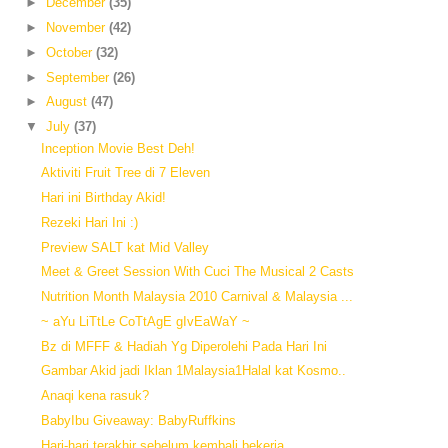
►
December
(35)
►
November
(42)
►
October
(32)
►
September
(26)
►
August
(47)
▼
July
(37)
Inception Movie Best Deh!
Aktiviti Fruit Tree di 7 Eleven
Hari ini Birthday Akid!
Rezeki Hari Ini :)
Preview SALT kat Mid Valley
Meet & Greet Session With Cuci The Musical 2 Casts
Nutrition Month Malaysia 2010 Carnival & Malaysia ...
~ aYu LiTtLe CoTtAgE gIvEaWaY ~
Bz di MFFF & Hadiah Yg Diperolehi Pada Hari Ini
Gambar Akid jadi Iklan 1Malaysia1Halal kat Kosmo..
Anaqi kena rasuk?
BabyIbu Giveaway: BabyRuffkins
Hari-hari terakhir sebelum kembali bekerja..