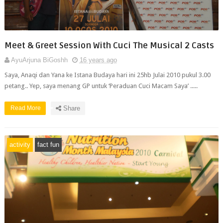
Meet & Greet Session With Cuci The Musical 2 Casts
AyuArjuna BiGoshh
16 years ago
Saya, Anaqi dan Yana ke Istana Budaya hari ini 25hb Julai 2010 pukul 3.00
petang.. Yep, saya menang GP untuk ‘Peraduan Cuci Macam Saya’ .....
Read More
Share
activity
fact fun