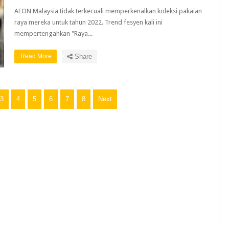
AEON Malaysia tidak terkecuali memperkenalkan koleksi pakaian
raya mereka untuk tahun 2022. Trend fesyen kali ini
mempertengahkan "Raya...
Read More
Share
3
4
5
6
7
8
Next