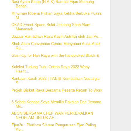
Nasi Ayam Kicap (N.A.K) Sambal Hijau Memang
Benar-...
Minuman Ribena Pilihan Saya Ketika Berbuka Puasa
M...
OKAD Event Space Bukit Jelutong Shah Alam
Menawark...
Bazaar Ramadhan Rasa Kasih Aidilfitri oleh Jati Pe...
Shah Alam Convention Centre Menyatuni Anak-Anak
Ru...
Glam-Up for Hari Raya with the handpicked Black &
...
Koleksi Tudung Turki Cotton Raya 2022 Wany
Hasrit...
Rantaian Kasih 2022 | HABIB Kembalikan Nostalgia
S...
Projek Biskut Raya Bersama Peserta Return To Work
...
5 Sebab Kenapa Saya Memilih Pakaian Dari Jenama
Mo...
AEON BERSAMA CHEF WAN PERKENALKAN
NEOFLAM UNTUK AE...
Ejen2u : Platform Sistem Pengurusan Ejen Paling
Ko...