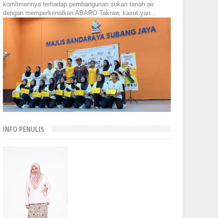
komitmennya terhadap pembangunan sukan tanah air
dengan memperkenalkan ABARO Takraw, kasut yan...
INFO PENULIS