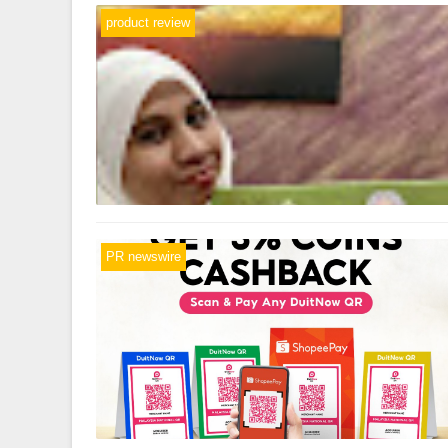
product review
PR newswire