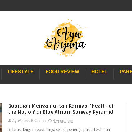
LIFESTYLE
FOOD REVIEW
HOTEL
PAR
Guardian Menganjurkan Karnival 'Health of
the Nation’ di Blue Atrium Sunway Pyramid
AyuArjuna BiGoshh
4 years ago
Selaras dengan reputasinya selaku peneraju pakar kesihatan