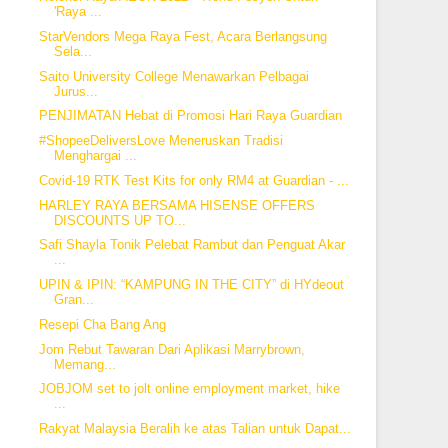
'Raya ...
StarVendors Mega Raya Fest, Acara Berlangsung
Sela...
Saito University College Menawarkan Pelbagai
Jurus...
PENJIMATAN Hebat di Promosi Hari Raya Guardian
#ShopeeDeliversLove Meneruskan Tradisi
Menghargai ...
Covid-19 RTK Test Kits for only RM4 at Guardian - ...
HARLEY RAYA BERSAMA HISENSE OFFERS
DISCOUNTS UP TO...
Safi Shayla Tonik Pelebat Rambut dan Penguat Akar
...
UPIN & IPIN: “KAMPUNG IN THE CITY” di HYdeout
Gran...
Resepi Cha Bang Ang
Jom Rebut Tawaran Dari Aplikasi Marrybrown,
Memang...
JOBJOM set to jolt online employment market, hike
...
Rakyat Malaysia Beralih ke atas Talian untuk Dapat...