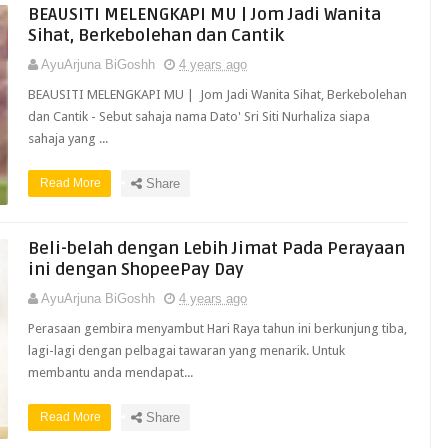
BEAUSITI MELENGKAPI MU | Jom Jadi Wanita
Sihat, Berkebolehan dan Cantik
AyuArjuna BiGoshh
4 years ago
BEAUSITI MELENGKAPI MU | Jom Jadi Wanita Sihat, Berkebolehan
dan Cantik - Sebut sahaja nama Dato' Sri Siti Nurhaliza siapa
sahaja yang ...
Read More
Share
Beli-belah dengan Lebih Jimat Pada Perayaan
ini dengan ShopeePay Day
AyuArjuna BiGoshh
4 years ago
Perasaan gembira menyambut Hari Raya tahun ini berkunjung tiba,
lagi-lagi dengan pelbagai tawaran yang menarik. Untuk
membantu anda mendapat...
Read More
Share