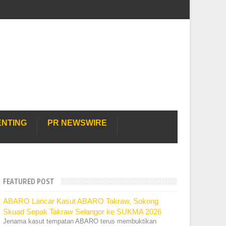
ENTING
PR NEWSWIRE
FEATURED POST
ABARO Lancar Kasut ABARO Takraw, Sokong
Skuad Sepak Takraw Selangor ke SUKMA 2026
Jenama kasut tempatan ABARO terus membuktikan