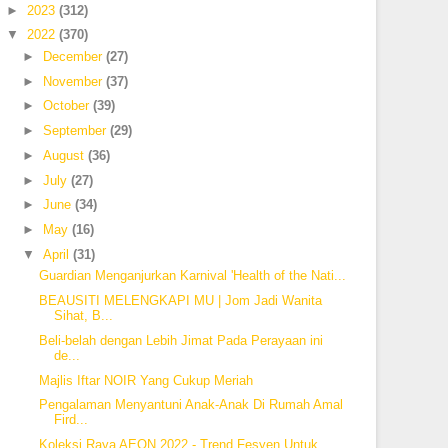
►
2023
(312)
▼
2022
(370)
►
December
(27)
►
November
(37)
►
October
(39)
►
September
(29)
►
August
(36)
►
July
(27)
►
June
(34)
►
May
(16)
▼
April
(31)
Guardian Menganjurkan Karnival 'Health of the Nati...
BEAUSITI MELENGKAPI MU | Jom Jadi Wanita
Sihat, B...
Beli-belah dengan Lebih Jimat Pada Perayaan ini
de...
Majlis Iftar NOIR Yang Cukup Meriah
Pengalaman Menyantuni Anak-Anak Di Rumah Amal
Fird...
Koleksi Raya AEON 2022 - Trend Fesyen Untuk