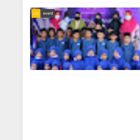
csr
event