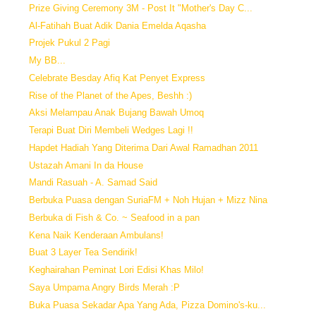
Prize Giving Ceremony 3M - Post It "Mother's Day C...
Al-Fatihah Buat Adik Dania Emelda Aqasha
Projek Pukul 2 Pagi
My BB...
Celebrate Besday Afiq Kat Penyet Express
Rise of the Planet of the Apes, Beshh :)
Aksi Melampau Anak Bujang Bawah Umoq
Terapi Buat Diri Membeli Wedges Lagi !!
Hapdet Hadiah Yang Diterima Dari Awal Ramadhan 2011
Ustazah Amani In da House
Mandi Rasuah - A. Samad Said
Berbuka Puasa dengan SuriaFM + Noh Hujan + Mizz Nina
Berbuka di Fish & Co. ~ Seafood in a pan
Kena Naik Kenderaan Ambulans!
Buat 3 Layer Tea Sendirik!
Keghairahan Peminat Lori Edisi Khas Milo!
Saya Umpama Angry Birds Merah :P
Buka Puasa Sekadar Apa Yang Ada, Pizza Domino's-ku...