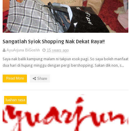
Sangatlah Syiok Shopping Nak Dekat Raya!!
AyuArjuna BiGoshh
15 years ago
Saya nak balik kampung malam ni takpun esok pagi. So saya boleh manfaat
dua hari di hujung minggu dengan pergi bershopping. Sakan dik non, s...
Read More
Share
luahan rasa