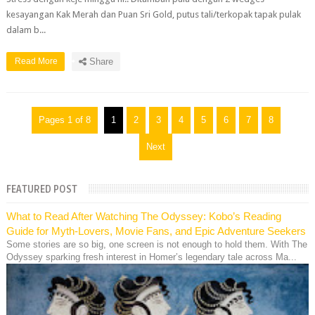
kesayangan Kak Merah dan Puan Sri Gold, putus tali/terkopak tapak pulak
dalam b...
Read More
Share
Pages 1 of 8
1
2
3
4
5
6
7
8
Next
FEATURED POST
What to Read After Watching The Odyssey: Kobo’s Reading
Guide for Myth-Lovers, Movie Fans, and Epic Adventure Seekers
Some stories are so big, one screen is not enough to hold them. With The
Odyssey sparking fresh interest in Homer’s legendary tale across Ma...