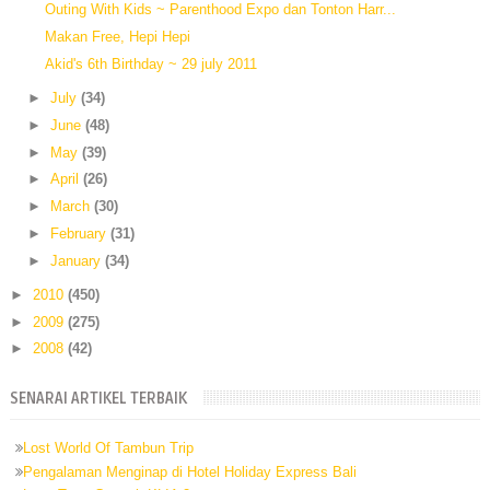
Outing With Kids ~ Parenthood Expo dan Tonton Harr...
Makan Free, Hepi Hepi
Akid's 6th Birthday ~ 29 july 2011
►
July
(34)
►
June
(48)
►
May
(39)
►
April
(26)
►
March
(30)
►
February
(31)
►
January
(34)
►
2010
(450)
►
2009
(275)
►
2008
(42)
SENARAI ARTIKEL TERBAIK
Lost World Of Tambun Trip
Pengalaman Menginap di Hotel Holiday Express Bali