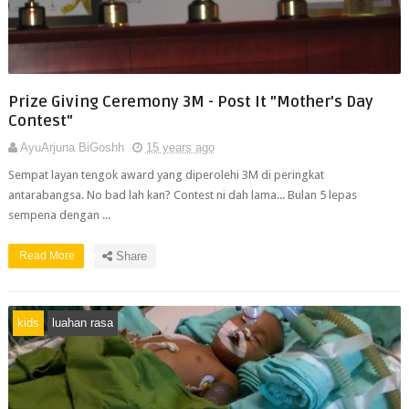
Prize Giving Ceremony 3M - Post It "Mother's Day
Contest"
AyuArjuna BiGoshh
15 years ago
Sempat layan tengok award yang diperolehi 3M di peringkat
antarabangsa. No bad lah kan? Contest ni dah lama... Bulan 5 lepas
sempena dengan ...
Read More
Share
kids
luahan rasa