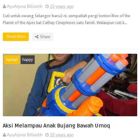
AyuArjuna BiGoshh
15 years ago
Cuti untuk owang Selangor baru2 ni, sempatlah pergi tonton Rise of the
Planet of the Apes kat Cathay Cineplexes satu famili. Walaupun cuti k...
Read More
Share
hadiah
happy
Aksi Melampau Anak Bujang Bawah Umoq
AyuArjuna BiGoshh
15 years ago