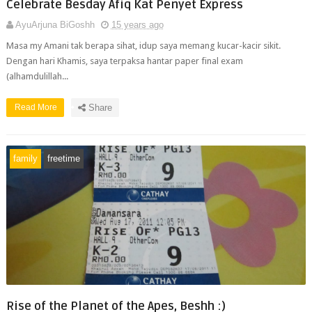
Celebrate Besday Afiq Kat Penyet Express
AyuArjuna BiGoshh
15 years ago
Masa my Amani tak berapa sihat, idup saya memang kucar-kacir sikit.
Dengan hari Khamis, saya terpaksa hantar paper final exam
(alhamdulillah...
Read More
Share
family
freetime
Rise of the Planet of the Apes, Beshh :)