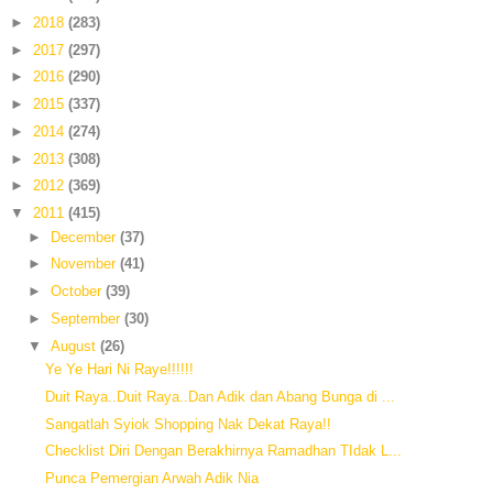
►
2018
(283)
►
2017
(297)
►
2016
(290)
►
2015
(337)
►
2014
(274)
►
2013
(308)
►
2012
(369)
▼
2011
(415)
►
December
(37)
►
November
(41)
►
October
(39)
►
September
(30)
▼
August
(26)
Ye Ye Hari Ni Raye!!!!!!
Duit Raya..Duit Raya..Dan Adik dan Abang Bunga di ...
Sangatlah Syiok Shopping Nak Dekat Raya!!
Checklist Diri Dengan Berakhirnya Ramadhan TIdak L...
Punca Pemergian Arwah Adik Nia