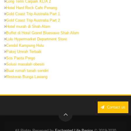
Long Term Carpark KLIA 2
Hotel Hard Rock Cafe Penang
Gold Coast Trip Australia Part 1
Gold Coast Trip Australia Part 2
Hotel murah di Shah Alam
Buffet di Hotel Grand Bluewave Shah Alam
Lulu Hypermarket Department Store
Cendol Kampung Hulu
Pakej Umrah Terbaik
Sos Pasta Prego
Solusi masalah obesiti
Buat rumah tanah sendiri
Restoran Bunga Lawang
Contact us
All Rights Reserved by
Enchanted Life Begins
© 2019-2020