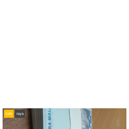
kids
raya