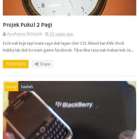
Projek Pukul 2 Pagi
AyuArjuna BiGoshh
15 years ago
Esok nak keje tapi mata saya duk layan citer CSI: Miami kat AXN. Encik
Hubby lak duk bz main game facebook. Tiba-tiba rasa nak makan kek, te...
Read More
Share
family
hadiah