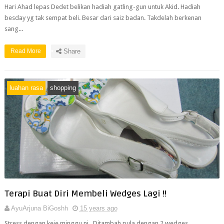
Hari Ahad lepas Dedet belikan hadiah gatling-gun untuk Akid. Hadiah
besday yg tak sempat beli. Besar dari saiz badan. Takdelah berkenan
sang...
Read More
Share
luahan rasa
shopping
Terapi Buat Diri Membeli Wedges Lagi !!
AyuArjuna BiGoshh
15 years ago
Stress dengan keje minggu ni.. Ditambah pula dengan 2 wedges