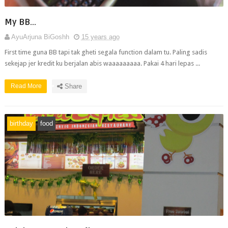
My BB...
AyuArjuna BiGoshh
15 years ago
First time guna BB tapi tak gheti segala function dalam tu. Paling sadis
sekejap jer kredit ku berjalan abis waaaaaaaaa. Pakai 4 hari lepas ...
Read More
Share
birthday
food