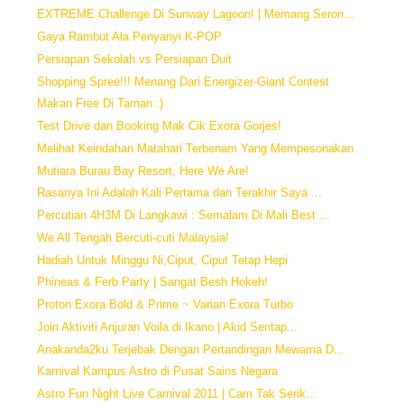
EXTREME Challenge Di Sunway Lagoon! | Memang Seron...
Gaya Rambut Ala Penyanyi K-POP
Persiapan Sekolah vs Persiapan Duit
Shopping Spree!!! Menang Dari Energizer-Giant Contest
Makan Free Di Taman :)
Test Drive dan Booking Mak Cik Exora Gorjes!
Melihat Keindahan Matahari Terbenam Yang Mempesonakan
Mutiara Burau Bay Resort, Here We Are!
Rasanya Ini Adalah Kali Pertama dan Terakhir Saya ...
Percutian 4H3M Di Langkawi : Semalam Di Mali Best ...
We All Tengah Bercuti-cuti Malaysia!
Hadiah Untuk Minggu Ni,Ciput, Ciput Tetap Hepi
Phineas & Ferb Party | Sangat Besh Hokeh!
Proton Exora Bold & Prime ~ Varian Exora Turbo
Join Aktiviti Anjuran Voila di Ikano | Akid Sentap...
Anakanda2ku Terjebak Dengan Pertandingan Mewarna D...
Karnival Kampus Astro di Pusat Sains Negara
Astro Fun Night Live Carnival 2011 | Cam Tak Serik...