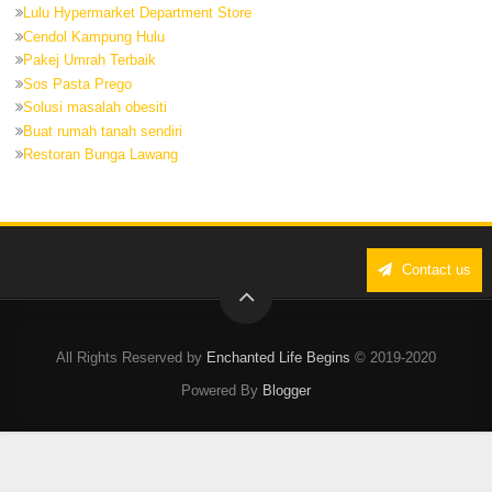
Lulu Hypermarket Department Store
Cendol Kampung Hulu
Pakej Umrah Terbaik
Sos Pasta Prego
Solusi masalah obesiti
Buat rumah tanah sendiri
Restoran Bunga Lawang
Contact us
All Rights Reserved by
Enchanted Life Begins
© 2019-2020
Powered By
Blogger