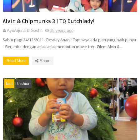
Alvin & Chipmunks 3 | TQ Dutchlady!
AyuArjuna BiGoshh
15 years ago
Sabtu pagi 24/12/2011- Besday Anaqi! Tapi saya ada plan yang baik punya
- Berjimba dengan anak-anak menonton movie free. Filem Alvin &...
Read More
Share
fact
fashion