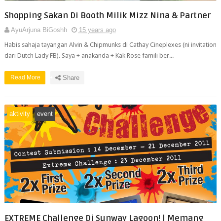
Shopping Sakan Di Booth Milik Mizz Nina & Partner
AyuArjuna BiGoshh
15 years ago
Habis sahaja tayangan Alvin & Chipmunks di Cathay Cineplexes (ni invitation
dari Dutch Lady FB). Saya + anakanda + Kak Rose famili ber...
Read More
Share
aktivity
event
EXTREME Challenge Di Sunway Lagoon! | Memang