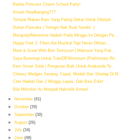
Barbie Princess Charm School Party!
Amani Headbanging???
Tempat Makan Baru Yang Paling Dekat Untuk Diterjah...
Durian Pancake | Teringin Nak Buat Sendiri :)
Mengutip/Menerima Hadiah Pada Minggu Ini Dengan Pe...
Happy Feet 2, Filem Ala Muzikal Tapi Heran Diklasi...
Meet & Greet With Ben Tennyson | Maknyer Yang Pali...
Saya Berentap Untuk TrainDEWmonium (Preliminary Ro...
Kem Smart Solat | Pengisian Baik Untuk Anakanda Te...
Cheesy Wedges Senang, Cepat, Mudah Dan Shodap Di M...
Citer Hadiah Dari 2 Minggu Lepas, Dah Basi Erkk!
Bila Mikrofon Itu Menjadi Hakmilik Amani!
►
November
(41)
►
October
(39)
►
September
(30)
►
August
(26)
►
July
(34)
►
June
(48)