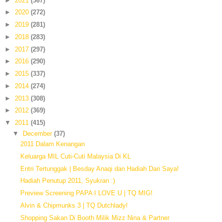
►
2021
(367)
►
2020
(272)
►
2019
(281)
►
2018
(283)
►
2017
(297)
►
2016
(290)
►
2015
(337)
►
2014
(274)
►
2013
(308)
►
2012
(369)
▼
2011
(415)
▼
December
(37)
2011 Dalam Kenangan
Keluarga MIL Cuti-Cuti Malaysia Di KL
Entri Tertunggak | Besday Anaqi dan Hadiah Dari Saya!
Hadiah Penutup 2011, Syukran :)
Preview Screening PAPA I LOVE U | TQ MIG!
Alvin & Chipmunks 3 | TQ Dutchlady!
Shopping Sakan Di Booth Milik Mizz Nina & Partner