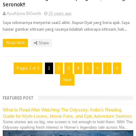
Seronok!!
AyuArjuna BiGoshh
15 years ago
Saya sebenarnya menyertai saat2 akhir. Itupun Dyat yang beria ajak. Saya
hantar gambar eXtream yang rasanya tidaklah seberapa eXtream, hah...
Read More
Share
Pages 1 of 8
1
2
3
4
5
6
7
8
Next
FEATURED POST
What to Read After Watching The Odyssey: Kobo’s Reading
Guide for Myth-Lovers, Movie Fans, and Epic Adventure Seekers
Some stories are so big, one screen is not enough to hold them. With The
Odyssey sparking fresh interest in Homer’s legendary tale across Ma...