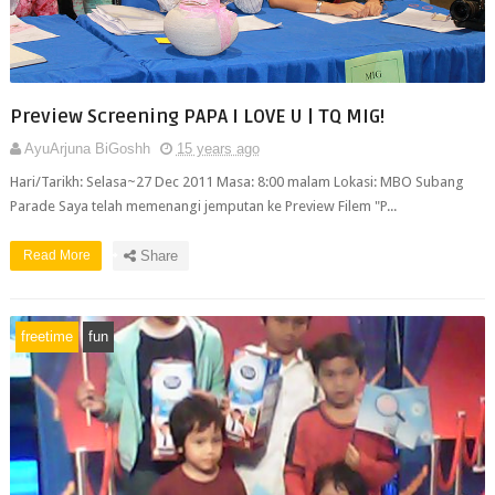
Preview Screening PAPA I LOVE U | TQ MIG!
AyuArjuna BiGoshh
15 years ago
Hari/Tarikh: Selasa~27 Dec 2011 Masa: 8:00 malam Lokasi: MBO Subang
Parade Saya telah memenangi jemputan ke Preview Filem "P...
Read More
Share
freetime
fun