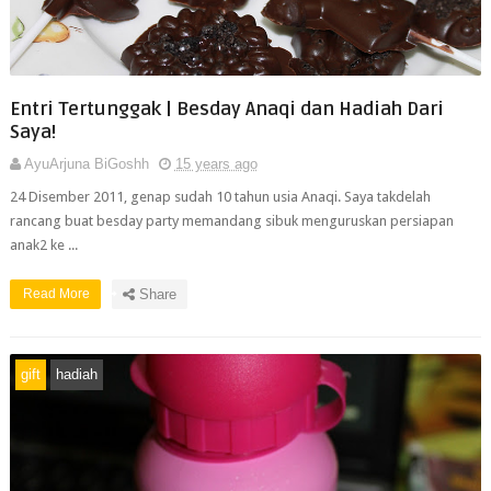
Entri Tertunggak | Besday Anaqi dan Hadiah Dari
Saya!
AyuArjuna BiGoshh
15 years ago
24 Disember 2011, genap sudah 10 tahun usia Anaqi. Saya takdelah
rancang buat besday party memandang sibuk menguruskan persiapan
anak2 ke ...
Read More
Share
gift
hadiah