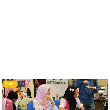
freetime
fun