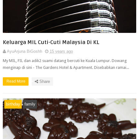
Keluarga MIL Cuti-Cuti Malaysia Di KL
AyuArjuna BiGoshh
15 years ago
My MIL, FIL dan adik2 suami datang bercuti ke Kuala Lumpur. Dowang
menginap di sini - The Gardens Hotel & Apartment. Disebabkan ramai...
Read More
Share
birthday
family