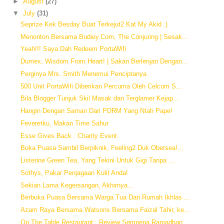
►
August
(27)
▼
July
(31)
Seprize Kek Besday Buat Terkejut2 Kat My Akid :)
Menonton Bersama Budiey.Com, The Conjuring | Sesak...
Yeah!!! Saya Dah Redeem PortaWifi
Dumex, Wisdom From Heart! | Sakan Berlenjan Dengan...
Perginya Mrs. Smith Menemui Penciptanya
500 Unit PortaWifi Diberikan Percuma Oleh Celcom S...
Bila Blogger Tunjuk Skil Masak dan Terglamer Kejap...
Hangin Dengan Saman Dari PDRM Yang Ntah Pape!
Feveretku, Makan Time Sahur
Esse Gives Back : Charity Event
Buka Puasa Sambil Berpiknik, Feeling2 Duk Obersea!...
Listerine Green Tea, Yang Tekini Untuk Gigi Tanpa ...
Sothys, Pakar Penjagaan Kulit Anda!
Sekian Lama Kegersangan, Akhirnya...
Berbuka Puasa Bersama Warga Tua Dari Rumah Ikhlas ...
Azam Raya Bersama Watsons Bersama Faizal Tahir, ke...
On The Table Restaurant : Review Sempena Ramadhan ...