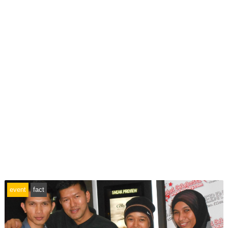
event
fact