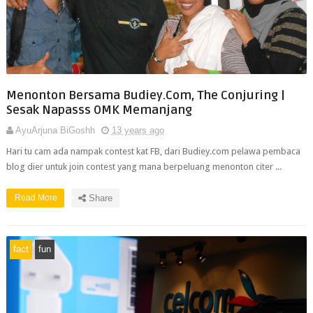
Menonton Bersama Budiey.Com, The Conjuring |
Sesak Napasss OMK Memanjang
AyuArjuna BiGoshh
13 years ago
Hari tu cam ada nampak contest kat FB, dari Budiey.com pelawa pembaca
blog dier untuk join contest yang mana berpeluang menonton citer ...
Read More
Share
fact
fun