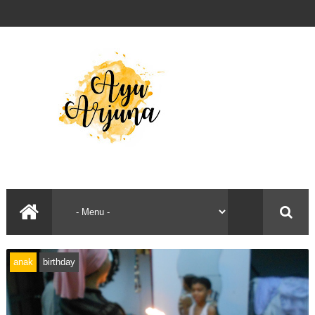
anak
birthday