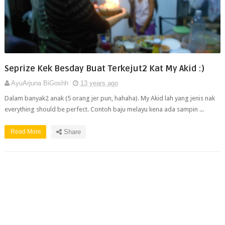
Seprize Kek Besday Buat Terkejut2 Kat My Akid :)
AyuArjuna BiGoshh
13 years ago
Dalam banyak2 anak (5 orang jer pun, hahaha). My Akid lah yang jenis nak
everything should be perfect. Contoh baju melayu kena ada sampin ...
Read More
Share