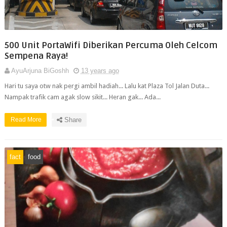
500 Unit PortaWifi Diberikan Percuma Oleh Celcom
Sempena Raya!
AyuArjuna BiGoshh
13 years ago
Hari tu saya otw nak pergi ambil hadiah... Lalu kat Plaza Tol Jalan Duta...
Nampak trafik cam agak slow sikit... Heran gak... Ada...
Read More
Share
fact
food