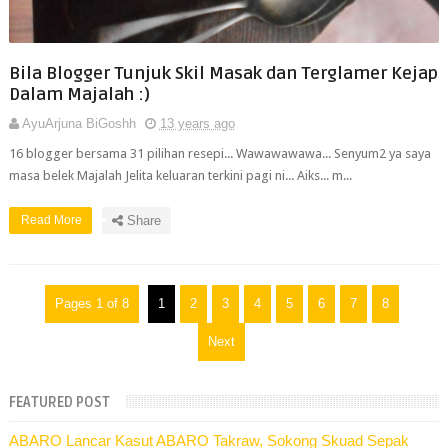
Bila Blogger Tunjuk Skil Masak dan Terglamer Kejap
Dalam Majalah :)
AyuArjuna BiGoshh
13 years ago
16 blogger bersama 31 pilihan resepi... Wawawawawa... Senyum2 ya saya
masa belek Majalah Jelita keluaran terkini pagi ni... Aiks... m...
Read More
Share
Pages 1 of 8
1
2
3
4
5
6
7
8
Next
FEATURED POST
ABARO Lancar Kasut ABARO Takraw, Sokong Skuad Sepak