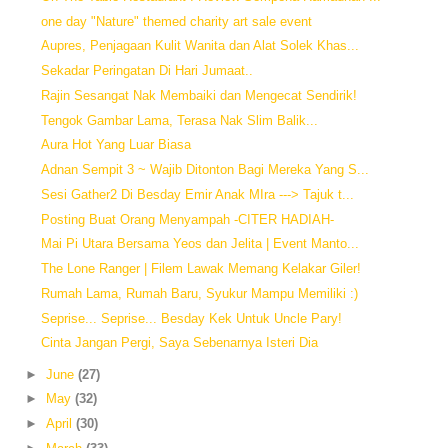
one day "Nature" themed charity art sale event
Aupres, Penjagaan Kulit Wanita dan Alat Solek Khas...
Sekadar Peringatan Di Hari Jumaat..
Rajin Sesangat Nak Membaiki dan Mengecat Sendirik!
Tengok Gambar Lama, Terasa Nak Slim Balik...
Aura Hot Yang Luar Biasa
Adnan Sempit 3 ~ Wajib Ditonton Bagi Mereka Yang S...
Sesi Gather2 Di Besday Emir Anak MIra ---> Tajuk t...
Posting Buat Orang Menyampah -CITER HADIAH-
Mai Pi Utara Bersama Yeos dan Jelita | Event Manto...
The Lone Ranger | Filem Lawak Memang Kelakar Giler!
Rumah Lama, Rumah Baru, Syukur Mampu Memiliki :)
Seprise... Seprise... Besday Kek Untuk Uncle Pary!
Cinta Jangan Pergi, Saya Sebenarnya Isteri Dia
►
June
(27)
►
May
(32)
►
April
(30)