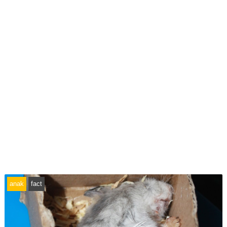
anak
fact