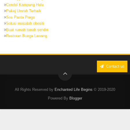
Cendol Kampung Hulu
Pakej Umrah Terbaik
Sos Pasta Prego
Solusi masalah obesiti
Buat rumah tanah sendiri
Restoran Bunga Lawang
Contact us
All Rights Reserved by
Enchanted Life Begins
© 2019-2020
Powered By
Blogger