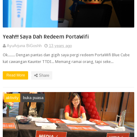
Yeah!!! Saya Dah Redeem PortaWifi
AyuArjuna BiGoshh
13 years ago
Ok........ Dengan pantas dan gigih saya pergi redeem PortaWifi Blue Cube
kat cawangan Kaunter TTDI... Memang ramai orang, tapi seke...
Read More
Share
aktivity
buka puasa