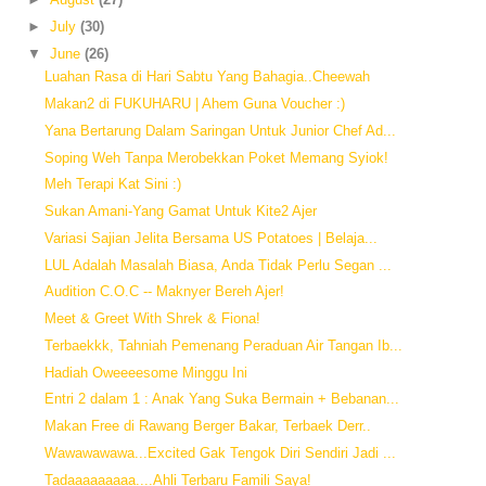
►
July
(30)
▼
June
(26)
Luahan Rasa di Hari Sabtu Yang Bahagia..Cheewah
Makan2 di FUKUHARU | Ahem Guna Voucher :)
Yana Bertarung Dalam Saringan Untuk Junior Chef Ad...
Soping Weh Tanpa Merobekkan Poket Memang Syiok!
Meh Terapi Kat Sini :)
Sukan Amani-Yang Gamat Untuk Kite2 Ajer
Variasi Sajian Jelita Bersama US Potatoes | Belaja...
LUL Adalah Masalah Biasa, Anda Tidak Perlu Segan ...
Audition C.O.C -- Maknyer Bereh Ajer!
Meet & Greet With Shrek & Fiona!
Terbaekkk, Tahniah Pemenang Peraduan Air Tangan Ib...
Hadiah Oweeeesome Minggu Ini
Entri 2 dalam 1 : Anak Yang Suka Bermain + Bebanan...
Makan Free di Rawang Berger Bakar, Terbaek Derr..
Wawawawawa...Excited Gak Tengok Diri Sendiri Jadi ...
Tadaaaaaaaaa....Ahli Terbaru Famili Saya!