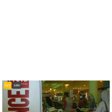
fact
sale