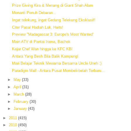
Prize Giving Kira & Menang di Giant Shah Alam
Menanti Penuh Debaran...
Ingat telekung, ingat Gedung Telekung Eksklusif!
Citer Pasal Hadiah Lak, Haits!
Preview "Madagascar 3: Europe's Most Wanted'
Main ATV di Pantai Irama, Bachok
Kejar Chef Wan hingga ke KFC KB!
Antara Yang Besh Bila Balik Kampung!
Mari Belajar Teknik Mewarna Bersama Uncle Uneh :)
Paradigm Mall - Antara Pusat Membeli-belah Terbaru...
►
May
(33)
►
April
(31)
►
March
(28)
►
February
(30)
►
January
(43)
►
2011
(415)
►
2010
(450)