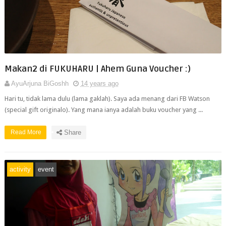
Makan2 di FUKUHARU | Ahem Guna Voucher :)
AyuArjuna BiGoshh
14 years ago
Hari tu, tidak lama dulu (lama gaklah). Saya ada menang dari FB Watson
(special gift originalo). Yang mana ianya adalah buku voucher yang ...
Read More
Share
activity
event