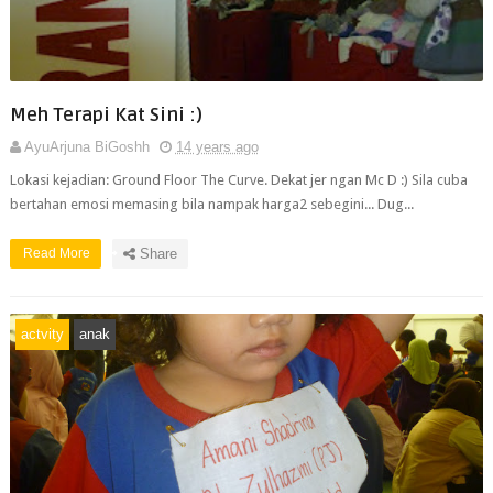
Meh Terapi Kat Sini :)
AyuArjuna BiGoshh
14 years ago
Lokasi kejadian: Ground Floor The Curve. Dekat jer ngan Mc D :) Sila cuba
bertahan emosi memasing bila nampak harga2 sebegini... Dug...
Read More
Share
actvity
anak