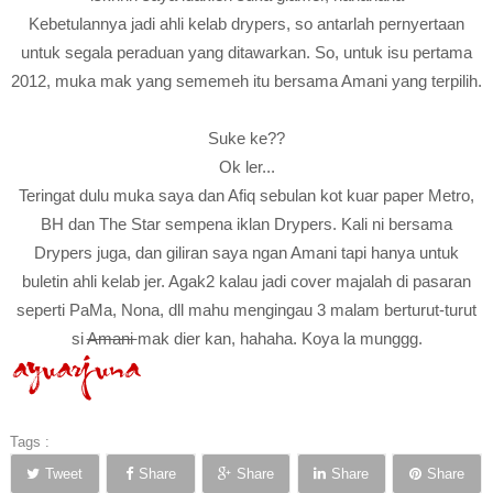
Kebetulannya jadi ahli kelab drypers, so antarlah pernyertaan
untuk segala peraduan yang ditawarkan. So, untuk isu pertama
2012, muka mak yang sememeh itu bersama Amani yang terpilih.
Suke ke??
Ok ler...
Teringat dulu muka saya dan Afiq sebulan kot kuar paper Metro,
BH dan The Star sempena iklan Drypers. Kali ni bersama
Drypers juga, dan giliran saya ngan Amani tapi hanya untuk
buletin ahli kelab jer. Agak2 kalau jadi cover majalah di pasaran
seperti PaMa, Nona, dll mahu mengingau 3 malam berturut-turut
si
Amani
mak dier kan, hahaha. Koya la munggg.
Tags :
Tweet
Share
Share
Share
Share