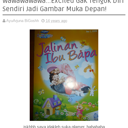
Wawawawawa...Excited Gak Tengok Diri
Sendiri Jadi Gambar Muka Depan!
AyuArjuna BiGoshh
14 years ago
iskhhh saya idakleh suka glamer, hahahaha