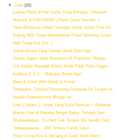
▼
June
(26)
Luahan Rasa di Hari Sabtu Yang Bahagia..Cheewah
Makan2 di FUKUHARU | Ahem Guna Voucher :)
Yana Bertarung Dalam Saringan Untuk Junior Chef Ad...
Soping Weh Tanpa Merobekkan Poket Memang Syiok!
Meh Terapi Kat Sini :)
Sukan Amani-Yang Gamat Untuk Kite2 Ajer
Variasi Sajian Jelita Bersama US Potatoes | Belaja...
LUL Adalah Masalah Biasa, Anda Tidak Perlu Segan ...
Audition C.O.C -- Maknyer Bereh Ajer!
Meet & Greet With Shrek & Fiona!
Terbaekkk, Tahniah Pemenang Peraduan Air Tangan Ib...
Hadiah Oweeeesome Minggu Ini
Entri 2 dalam 1 : Anak Yang Suka Bermain + Bebanan...
Makan Free di Rawang Berger Bakar, Terbaek Derr..
Wawawawawa...Excited Gak Tengok Diri Sendiri Jadi ...
Tadaaaaaaaaa....Ahli Terbaru Famili Saya!
Prize Giving Kira & Menang di Giant Shah Alam