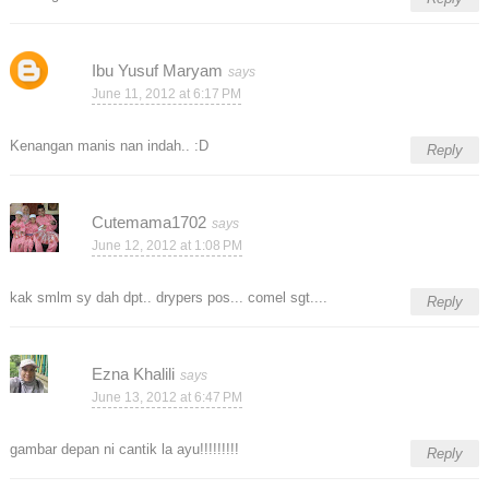
Ibu Yusuf Maryam
June 11, 2012 at 6:17 PM
Kenangan manis nan indah.. :D
Reply
Cutemama1702
June 12, 2012 at 1:08 PM
kak smlm sy dah dpt.. drypers pos... comel sgt....
Reply
Ezna Khalili
June 13, 2012 at 6:47 PM
gambar depan ni cantik la ayu!!!!!!!!!
Reply