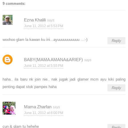
9 comments:
Ezna Khalili
June 11, 2012 at 5:53 PM
woohoo glam la kawan ku ini...ayuuuuuuuuuuu ...:-)
Reply
BABY(MAMA AMANA&ARIEF)
June 11, 2012 at 5:55 PM
haha.. ila baru nk join nie.. nak jugak jadi glamer mcm ayu kiki paling
penting dapat stok pampes haha
Reply
Mama Zharfan
June 11, 2012 at 6:00 PM
cun & glam tu hehehe
Reply