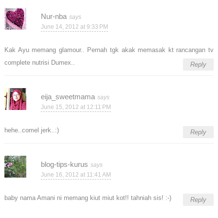
Nur-nba
June 14, 2012 at 9:33 PM
Kak Ayu memang glamour.. Pernah tgk akak memasak kt rancangan tv
complete nutrisi Dumex..
Reply
eija_sweetmama
June 15, 2012 at 12:11 PM
hehe..comel jerk..:)
Reply
blog-tips-kurus
June 16, 2012 at 11:41 AM
baby nama Amani ni memang kiut miut kot!! tahniah sis! :-)
Reply