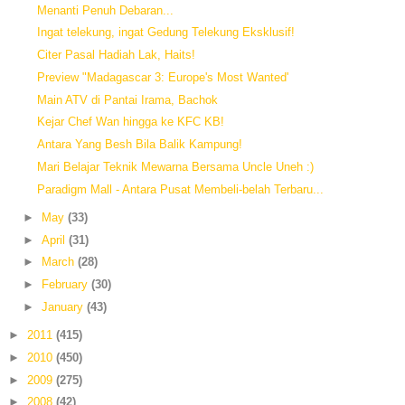
Menanti Penuh Debaran...
Ingat telekung, ingat Gedung Telekung Eksklusif!
Citer Pasal Hadiah Lak, Haits!
Preview "Madagascar 3: Europe's Most Wanted'
Main ATV di Pantai Irama, Bachok
Kejar Chef Wan hingga ke KFC KB!
Antara Yang Besh Bila Balik Kampung!
Mari Belajar Teknik Mewarna Bersama Uncle Uneh :)
Paradigm Mall - Antara Pusat Membeli-belah Terbaru...
►
May
(33)
►
April
(31)
►
March
(28)
►
February
(30)
►
January
(43)
►
2011
(415)
►
2010
(450)
►
2009
(275)
►
2008
(42)