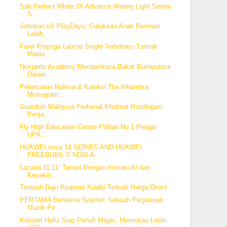
Safi Perfect White 3X Advance Watery Light Serum
S...
Johnson’s® PlayDays: Galakkan Anak Bermain
Lebih, ...
Farel Prayoga Lancar Single Terbaharu “Lemak
Manis...
Nexperts Academy Memperkasa Bakat Bumiputera
Dalam...
Pelancaran Nafesa & Koleksi The Alhambra
Monogram:...
Guardian Malaysia Perkenal Khidmat Rundingan
Penja...
Fly High Education Centre Pilihan No.1 Pelajar
UPK...
HUAWEI nova 14 SERIES AND HUAWEI
FREEBUDS 7i NOW A...
Lazada 11.11: Tampil Dengan Inovasi AI dan
Keyakin...
Tempah Baju Korporat Kualiti Terbaik Harga Direct ...
PERTAMA Bersama Syamel: Sebuah Perjalanan
Muzik Pe...
Konsert Hafiz Suip Penuh Magis, Memukau Lebih