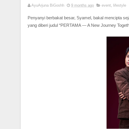
AyuArjuna BiGoshh
9 months ago
event
,
lifestyle
Penyanyi berbakat besar, Syamel, bakal mencipta se
yang diberi judul “PERTAMA — A New Journey Togeth