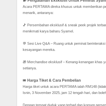
💫 Pengalaman Eksklusif Untuk Peminat Syam
Acara PERTAMA direka khusus untuk memberikan peng
menarik, antaranya:
🎵 Persembahan eksklusif & sneak peek projek terba
menikmati karya baharu Syamel.
💬 Sesi Live Q&A – Ruang untuk peminat berinteraks
kesayangan mereka.
🎁 Merchandise eksklusif – Kenang-kenangan khas y
setianya.
🎟️
Harga Tiket & Cara Pembelian
Harga tiket untuk acara PERTAMA ialah RM148 (tidak 
Isnin, 3 November 2025, jam 12 tengah hari, dan bole
Dengan tempat duduk yang terhad dan konsep persemb