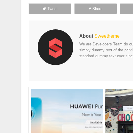
Tweet
Share
About
Sweetheme
We are Developers Team do our 
simply dummy text of the print
standard dummy text ever sinc