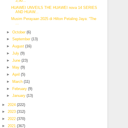
3,50...
HUAWEI UNVEILS THE HUAWEI nova 14 SERIES
AND HUAW...
Musim Perayaan 2025 di Hilton Petaling Jaya: “The
...
►
October
(6)
►
September
(13)
►
August
(16)
►
July
(9)
►
June
(23)
►
May
(9)
►
April
(5)
►
March
(11)
►
February
(9)
►
January
(13)
►
2024
(222)
►
2023
(312)
►
2022
(370)
►
2021
(367)