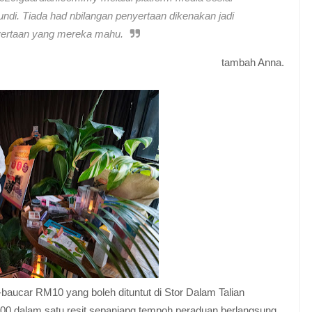
di. Tiada had nbilangan penyertaan dikenakan jadi
ertaan yang mereka mahu.
tambah Anna.
aucar RM10 yang boleh dituntut di Stor Dalam Talian
 dalam satu resit sepanjang tempoh peraduan berlangsung.