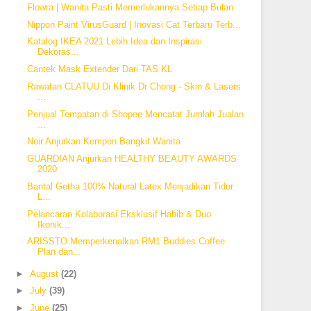
Flowra | Wanita Pasti Memerlukannya Setiap Bulan
Nippon Paint VirusGuard | Inovasi Cat Terbaru Terb...
Katalog IKEA 2021 Lebih Idea dan Inspirasi
Dekoras...
Cantek Mask Extender Dari TAS KL
Rawatan CLATUU Di Klinik Dr Chong - Skin & Lasers
...
Penjual Tempatan di Shopee Mencatat Jumlah Jualan
...
Noir Anjurkan Kempen Bangkit Wanita
GUARDIAN Anjurkan HEALTHY BEAUTY AWARDS
2020
Bantal Getha 100% Natural Latex Menjadikan Tidur
L...
Pelancaran Kolaborasi Eksklusif Habib & Duo
Ikonik...
ARISSTO Memperkenalkan RM1 Buddies Coffee
Plan dan...
►
August
(22)
►
July
(39)
►
June
(25)