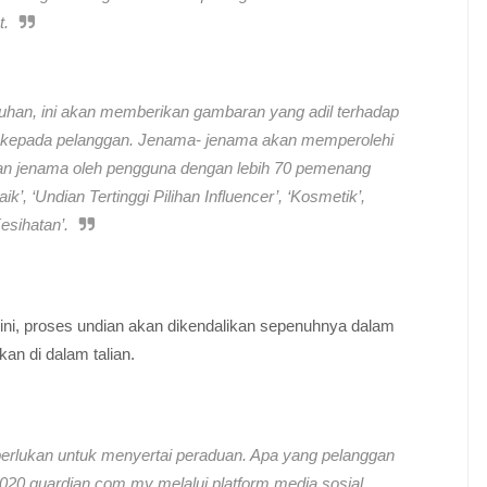
t.
uhan, ini akan memberikan gambaran yang adil terhadap
 kepada pelanggan. Jenama- jenama akan memperolehi
an jenama oleh pengguna dengan lebih 70 pemenang
’, ‘Undian Tertinggi Pilihan Influencer’, ‘Kosmetik’,
esihatan’.
kini, proses undian akan dikendalikan sepenuhnya dalam
kan di dalam talian.
iperlukan untuk menyertai peraduan. Apa yang pelanggan
020.guardian.com.my melalui platform media sosial