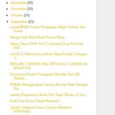
►
December
(26)
►
November
(20)
►
October
(24)
▼
September
(21)
essenHERB Produk Penjagaan Wajah Terbaik dari
Korea
Dengar Kak Mira Filzah Pesan Okey...
Ulang Tahun OH!K Ke-6 | Istimewa Buat Peminat
Seti...
LuCOL-S Rahsia Kecantikan Maria Farida | Kolagen
Y...
REALME 7 SERIES HAS OFFICIALLY LANDED IN
MALAYSIA
Summerie Produk Penjagaan Mandian Dan Diri,
Ditawa...
B'White Menggunakan Sarang Burung Walit Sebagai
Ra...
realme 'Experience Store' Kini Telah Dibuka di Sun...
Keith Foo Kurus Sebab Bercerai?
Jacob's Original Cream Cracker Meraikan
#TheOrigin...