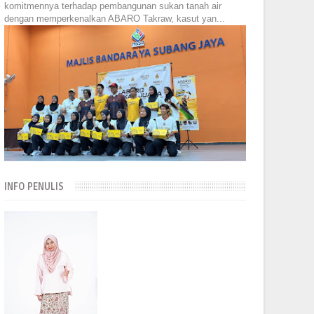
komitmennya terhadap pembangunan sukan tanah air
dengan memperkenalkan ABARO Takraw, kasut yan...
INFO PENULIS