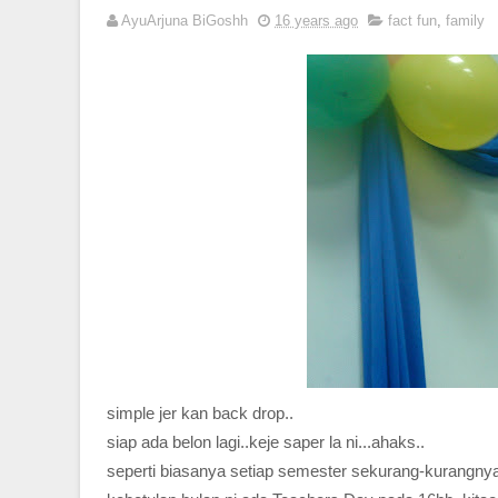
AyuArjuna BiGoshh
16 years ago
fact fun
,
family
simple jer kan back drop..
siap ada belon lagi..keje saper la ni...ahaks..
seperti biasanya setiap semester sekurang-kurangnya