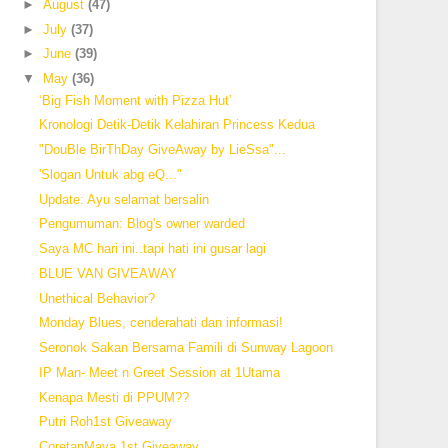
►
August
(47)
►
July
(37)
►
June
(39)
▼
May
(36)
‘Big Fish Moment with Pizza Hut’
Kronologi Detik-Detik Kelahiran Princess Kedua
"DouBle BirThDay GiveAway by LieSsa"...
'Slogan Untuk abg eQ..."
Update: Ayu selamat bersalin
Pengumuman: Blog's owner warded
Saya MC hari ini..tapi hati ini gusar lagi
BLUE VAN GIVEAWAY
Unethical Behavior?
Monday Blues, cenderahati dan informasi!
Seronok Sakan Bersama Famili di Sunway Lagoon
IP Man- Meet n Greet Session at 1Utama
Kenapa Mesti di PPUM??
Putri Roh1st Giveaway
CoretanMaya 1st Giveaway