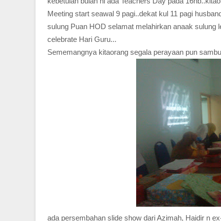
kebetulan bulan ni ada Teachers Day pada 16hb..kitaor
Meeting start seawal 9 pagi..dekat kul 11 pagi husb
sulung Puan HOD selamat melahirkan anaak sulung lel
celebrate Hari Guru...
Sememangnya kitaorang segala perayaan pun sambut
ada persembahan slide show dari Azimah, Haidir n e