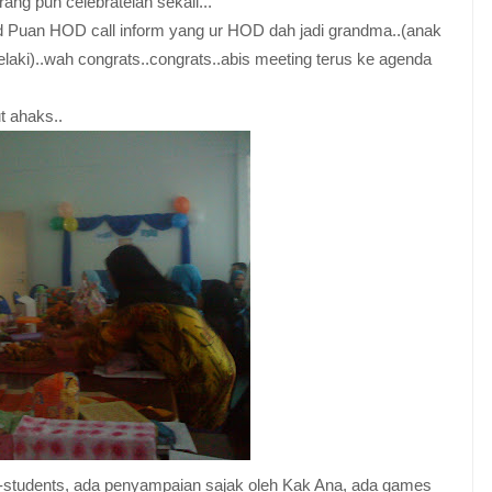
ang pun celebratelah sekali...
and Puan HOD call inform yang ur HOD dah jadi grandma..(anak
aki)..wah congrats..congrats..abis meeting terus ke agenda
 ahaks..
x-students, ada penyampaian sajak oleh Kak Ana, ada games