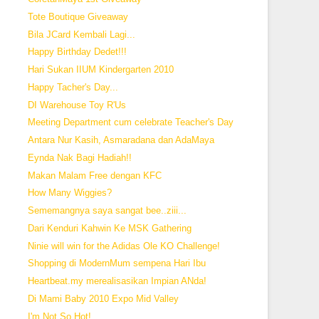
Tote Boutique Giveaway
Bila JCard Kembali Lagi...
Happy Birthday Dedet!!!
Hari Sukan IIUM Kindergarten 2010
Happy Tacher's Day...
DI Warehouse Toy R'Us
Meeting Department cum celebrate Teacher's Day
Antara Nur Kasih, Asmaradana dan AdaMaya
Eynda Nak Bagi Hadiah!!
Makan Malam Free dengan KFC
How Many Wiggies?
Sememangnya saya sangat bee..ziii...
Dari Kenduri Kahwin Ke MSK Gathering
Ninie will win for the Adidas Ole KO Challenge!
Shopping di ModernMum sempena Hari Ibu
Heartbeat.my merealisasikan Impian ANda!
Di Mami Baby 2010 Expo Mid Valley
I'm Not So Hot!