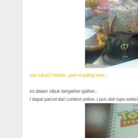
ada tukar2 hadiah...part ni paling best,,
so dalam sibuk bergather-gather..
I dapat parcel dari contest online..I pun dah lupa web