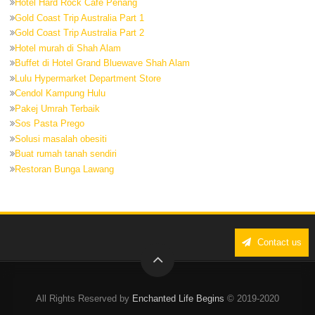
Hotel Hard Rock Cafe Penang
Gold Coast Trip Australia Part 1
Gold Coast Trip Australia Part 2
Hotel murah di Shah Alam
Buffet di Hotel Grand Bluewave Shah Alam
Lulu Hypermarket Department Store
Cendol Kampung Hulu
Pakej Umrah Terbaik
Sos Pasta Prego
Solusi masalah obesiti
Buat rumah tanah sendiri
Restoran Bunga Lawang
Contact us
All Rights Reserved by
Enchanted Life Begins
© 2019-2020