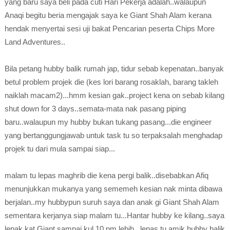
yang baru saya beli pada cuti Hari Pekerja adalah..walaupun
Anaqi begitu beria mengajak saya ke Giant Shah Alam kerana
hendak menyertai sesi uji bakat Pencarian peserta Chips More
Land Adventures..
Bila petang hubby balik rumah jap, tidur sebab kepenatan..banyak
betul problem projek die (kes lori barang rosaklah, barang takleh
naiklah macam2)...hmm kesian gak..project kena on sebab kilang
shut down for 3 days..semata-mata nak pasang piping
baru..walaupun my hubby bukan tukang pasang...die engineer
yang bertanggungjawab untuk task tu so terpaksalah menghadap
projek tu dari mula sampai siap...
malam tu lepas maghrib die kena pergi balik..disebabkan Afiq
menunjukkan mukanya yang sememeh kesian nak minta dibawa
berjalan..my hubbypun suruh saya dan anak gi Giant Shah Alam
sementara kerjanya siap malam tu...Hantar hubby ke kilang..saya
lepak kat Giant sampai kul 10 pm lebih...lepas tu amik hubby balik