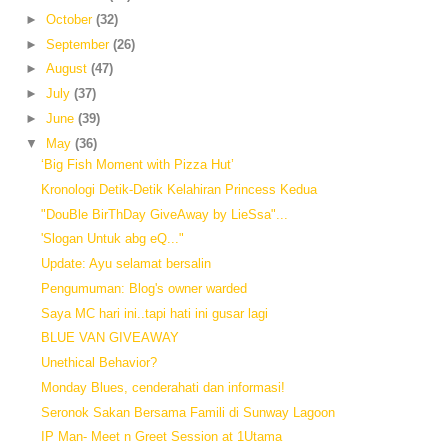
►
October
(32)
►
September
(26)
►
August
(47)
►
July
(37)
►
June
(39)
▼
May
(36)
‘Big Fish Moment with Pizza Hut’
Kronologi Detik-Detik Kelahiran Princess Kedua
"DouBle BirThDay GiveAway by LieSsa"...
'Slogan Untuk abg eQ..."
Update: Ayu selamat bersalin
Pengumuman: Blog's owner warded
Saya MC hari ini..tapi hati ini gusar lagi
BLUE VAN GIVEAWAY
Unethical Behavior?
Monday Blues, cenderahati dan informasi!
Seronok Sakan Bersama Famili di Sunway Lagoon
IP Man- Meet n Greet Session at 1Utama