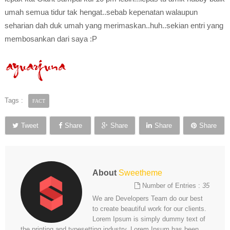
umah semua tidur tak hengat..sebab kepenatan walaupun
seharian dah duk umah yang merimaskan..huh..sekian entri yang
membosankan dari saya :P
Tags :
FACT
Tweet
Share
Share
Share
Share
About
Sweetheme
Number of Entries :
35
We are Developers Team do our best
to create beautiful work for our clients.
Lorem Ipsum is simply dummy text of
the printing and typesetting industry. Lorem Ipsum has been