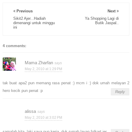
Previous
Next
Sikit2 Ajer...Hadiah
Ya Shopping Lagi di
dimenangi untuk minggu
Butik Jaspal..
ini
4 comments:
Mama Zharfan
May 2, 2010 at 1:29 PM
tak buat apa2 pun memang rasa penat :) mcm i :) dok umah melayan 2
hero kecik pun penat :p
Reply
alissa
May 2, 2010 at 3:02 PM
samalah kita..laki saya pun kerja..duk rumah layan folkart jer..