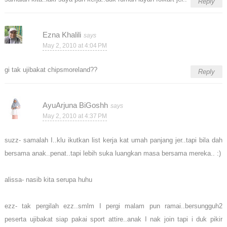
Reply
Ezna Khalili
May 2, 2010 at 4:04 PM
gi tak ujibakat chipsmoreland??
Reply
AyuArjuna BiGoshh
May 2, 2010 at 4:37 PM
suzz- samalah I..klu ikutkan list kerja kat umah panjang jer..tapi bila dah
bersama anak..penat..tapi lebih suka luangkan masa bersama mereka.. :)
alissa- nasib kita serupa huhu
ezz- tak pergilah ezz..smlm I pergi malam pun ramai..bersungguh2
peserta ujibakat siap pakai sport attire..anak I nak join tapi i duk pikir