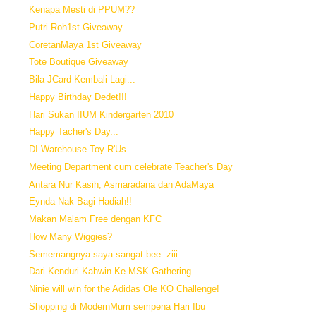
Kenapa Mesti di PPUM??
Putri Roh1st Giveaway
CoretanMaya 1st Giveaway
Tote Boutique Giveaway
Bila JCard Kembali Lagi...
Happy Birthday Dedet!!!
Hari Sukan IIUM Kindergarten 2010
Happy Tacher's Day...
DI Warehouse Toy R'Us
Meeting Department cum celebrate Teacher's Day
Antara Nur Kasih, Asmaradana dan AdaMaya
Eynda Nak Bagi Hadiah!!
Makan Malam Free dengan KFC
How Many Wiggies?
Sememangnya saya sangat bee..ziii...
Dari Kenduri Kahwin Ke MSK Gathering
Ninie will win for the Adidas Ole KO Challenge!
Shopping di ModernMum sempena Hari Ibu