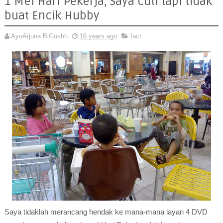
1 Mei Hari Pekerja, Saya cuti tapi tidak
buat Encik Hubby
AyuArjuna BiGoshh
16 years ago
fact
Saya tidaklah merancang hendak ke mana-mana layan 4 DVD