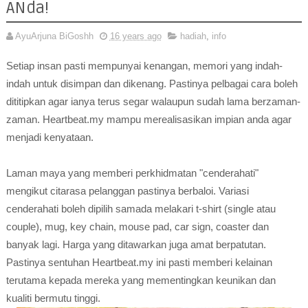
ANda!
AyuArjuna BiGoshh
16 years ago
hadiah
,
info
Setiap insan pasti mempunyai kenangan, memori yang indah-
indah untuk disimpan dan dikenang. Pastinya pelbagai cara boleh
dititipkan agar ianya terus segar walaupun sudah lama berzaman-
zaman. Heartbeat.my mampu merealisasikan impian anda agar
menjadi kenyataan.
Laman maya yang memberi perkhidmatan "cenderahati"
mengikut citarasa pelanggan pastinya berbaloi. Variasi
cenderahati boleh dipilih samada melakari t-shirt (single atau
couple), mug, key chain, mouse pad, car sign, coaster dan
banyak lagi. Harga yang ditawarkan juga amat berpatutan.
Pastinya sentuhan Heartbeat.my ini pasti memberi kelainan
terutama kepada mereka yang mementingkan keunikan dan
kualiti bermutu tinggi.