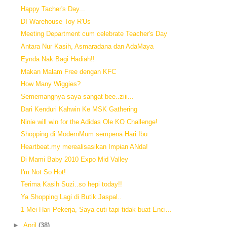
Happy Tacher's Day...
DI Warehouse Toy R'Us
Meeting Department cum celebrate Teacher's Day
Antara Nur Kasih, Asmaradana dan AdaMaya
Eynda Nak Bagi Hadiah!!
Makan Malam Free dengan KFC
How Many Wiggies?
Sememangnya saya sangat bee..ziii...
Dari Kenduri Kahwin Ke MSK Gathering
Ninie will win for the Adidas Ole KO Challenge!
Shopping di ModernMum sempena Hari Ibu
Heartbeat.my merealisasikan Impian ANda!
Di Mami Baby 2010 Expo Mid Valley
I'm Not So Hot!
Terima Kasih Suzi..so hepi today!!
Ya Shopping Lagi di Butik Jaspal..
1 Mei Hari Pekerja, Saya cuti tapi tidak buat Enci...
►
April
(38)