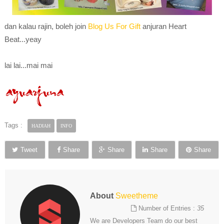
dan kalau rajin, boleh join
Blog Us For Gift
anjuran Heart
Beat...yeay
lai lai...mai mai
Tags :
HADIAH
INFO
Tweet
Share
Share
Share
Share
About
Sweetheme
Number of Entries :
35
We are Developers Team do our best