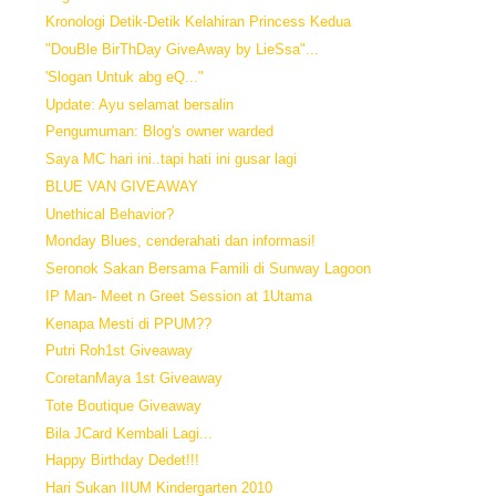
Kronologi Detik-Detik Kelahiran Princess Kedua
"DouBle BirThDay GiveAway by LieSsa"...
'Slogan Untuk abg eQ..."
Update: Ayu selamat bersalin
Pengumuman: Blog's owner warded
Saya MC hari ini..tapi hati ini gusar lagi
BLUE VAN GIVEAWAY
Unethical Behavior?
Monday Blues, cenderahati dan informasi!
Seronok Sakan Bersama Famili di Sunway Lagoon
IP Man- Meet n Greet Session at 1Utama
Kenapa Mesti di PPUM??
Putri Roh1st Giveaway
CoretanMaya 1st Giveaway
Tote Boutique Giveaway
Bila JCard Kembali Lagi...
Happy Birthday Dedet!!!
Hari Sukan IIUM Kindergarten 2010