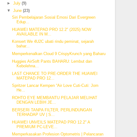
►
July
(9)
▼
June
(23)
Siri Pembelajaran Sosial Emosi Dari Evergreen
Edup...
HUAWEI MATEPAD PRO 12.2" (2025) NOW
AVAILABLE IN M...
Konsert We 4U2C ubati rindu peminat, sejarah
bahar...
Memperkenalkan Cloud 9 CrispyKrunch yang Baharu
Huggies AirSoft Pants BAHARU: Lembut dan
Kebolehna...
LAST CHANCE TO PRE-ORDER THE HUAWEI
MATEPAD PRO 12...
Spritzer Lancar Kempen “Air Love Cuti-Cuti: Jom
He...
ROHTO EYE MEMBANTU PELAJAR MELIHAT
DENGAN LEBIH JE...
BERSERI TANPA FILTER, PERLINDUNGAN
TERHADAP UV | S...
HUAWEI UNVEILS MATEPAD PRO 12.2" A
PREMIUM PC-LEVE...
Memperkasakan Profesion Optometris | Pelancaran