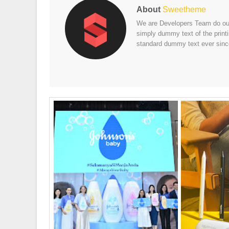
About
Sweetheme
We are Developers Team do our 
simply dummy text of the print
standard dummy text ever sinc