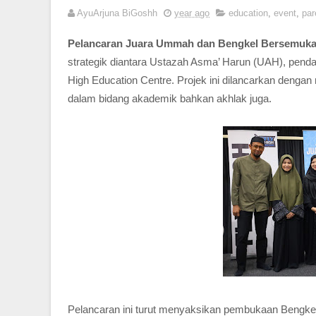
AyuArjuna BiGoshh
year ago
education
,
event
,
par
Pelancaran Juara Ummah dan
Bengkel Bersemuka 
strategik diantara Ustazah Asma’ Harun (UAH), pen
High Education Centre. Projek ini dilancarkan denga
dalam bidang akademik bahkan akhlak juga.
Pelancaran ini turut menyaksikan pembukaan Bengke