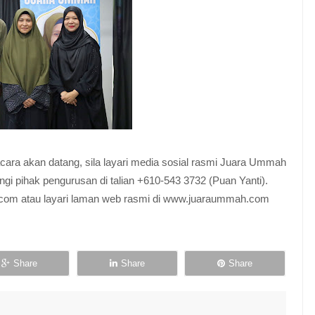
acara akan datang, sila layari media sosial rasmi Juara Ummah
gi pihak pengurusan di talian +610-543 3732 (Puan Yanti).
.com atau layari laman web rasmi di www.juaraummah.com
Share
Share
Share