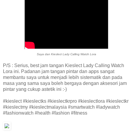
Saya dan Kieslect Lady Calling Watch Lora
P/S : Serius, best jam tangan Kieslect Lady Calling Watch
Lora ini. Padanan jam tangan pintar dan apps sangat
membantu saya untuk menjadi lebih sistematik dan pada
masa yang sama saya boleh bergaya dengan aksesori jam
pintar yang cukup astetik ini :-)
#kieslect #kieslectks #kieslectkrpro #kieslectlora #kieslectkr
#kieslectmy #kieslectmalaysia #smartwatch #ladywatch
#fashionwatch #health #fashion #fitness