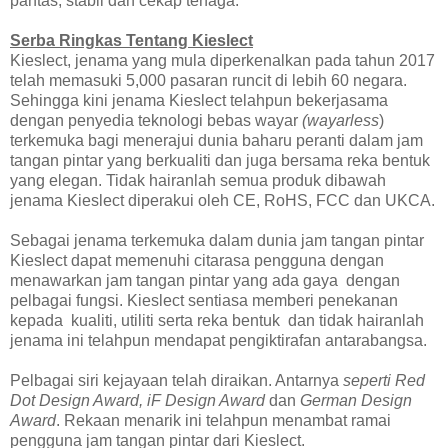
pantas, stabil dan cekap tenaga.
Serba Ringkas Tentang Kieslect
Kieslect, jenama yang mula diperkenalkan pada tahun 2017
telah memasuki 5,000 pasaran runcit di lebih 60 negara.
Sehingga kini jenama Kieslect telahpun bekerjasama
dengan penyedia teknologi bebas wayar
(wayarless
)
terkemuka bagi menerajui dunia baharu peranti dalam jam
tangan pintar yang berkualiti dan juga bersama reka bentuk
yang elegan. Tidak hairanlah semua produk dibawah
jenama Kieslect diperakui oleh CE, RoHS, FCC dan UKCA.
Sebagai jenama terkemuka dalam dunia jam tangan pintar
Kieslect dapat memenuhi citarasa pengguna dengan
menawarkan jam tangan pintar yang ada gaya dengan
pelbagai fungsi. Kieslect sentiasa memberi penekanan
kepada kualiti, utiliti serta reka bentuk dan tidak hairanlah
jenama ini telahpun mendapat pengiktirafan antarabangsa.
Pelbagai siri kejayaan telah diraikan. Antarnya
seperti Red
Dot Design Award, iF Design Award
dan
German Design
Award
. Rekaan menarik ini telahpun menambat ramai
pengguna jam tangan pintar dari Kieslect.