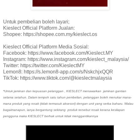
Untuk pembelian boleh layari;
Kieslect Official Platform Jualan:
Shopee: https://shopee.com.my/kieslect.os
Kieslect Official Platform Media Sosial:
Facebook: https://www.facebook.com/Kieslect.MY
Instagram: https://www.instagram.com/kieslect_malaysia/
Twitter: https://twitter.com/KieslectMY
Lemon8: https://s.lemon8-app.com/s/NskchjxQQR
TikTok: https://www.tiktok.com/@kieslectmalaysia
*Untuk jaminan dan kepuasan pelanggan , KIESLECT menawarkan jaminan gantian
selama setahun. Dalam tempoh satu tahun pembelian, pelanggan boleh menukar mana-
mana produk yang rosak (tidak termasuk aksesori) dengan unit yang serba baharu. Walau
bagaimanapun, ianya bergantung sekirang produk tersebut rosak kerana kesilapan
pengguna maka KIESLECT berhak untuk tidak menggantikannya