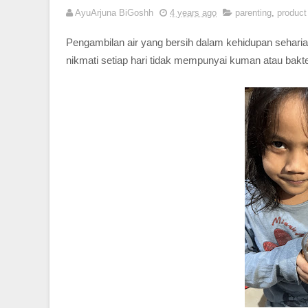
AyuArjuna BiGoshh
4 years ago
parenting
,
product
Pengambilan air yang bersih dalam kehidupan seharian
nikmati setiap hari tidak mempunyai kuman atau bakt