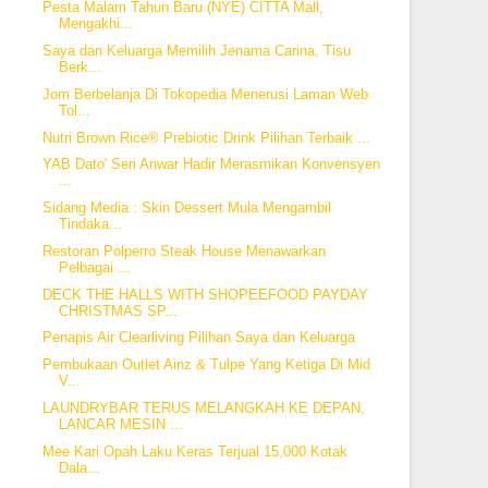
Pesta Malam Tahun Baru (NYE) CITTA Mall,
Mengakhi...
Saya dan Keluarga Memilih Jenama Carina, Tisu
Berk...
Jom Berbelanja Di Tokopedia Menerusi Laman Web
Tol...
Nutri Brown Rice® Prebiotic Drink Pilihan Terbaik ...
YAB Dato' Seri Anwar Hadir Merasmikan Konvensyen
...
Sidang Media : Skin Dessert Mula Mengambil
Tindaka...
Restoran Polperro Steak House Menawarkan
Pelbagai ...
DECK THE HALLS WITH SHOPEEFOOD PAYDAY
CHRISTMAS SP...
Penapis Air Clearliving Pilihan Saya dan Keluarga
Pembukaan Outlet Ainz & Tulpe Yang Ketiga Di Mid
V...
LAUNDRYBAR TERUS MELANGKAH KE DEPAN,
LANCAR MESIN ...
Mee Kari Opah Laku Keras Terjual 15,000 Kotak
Dala...