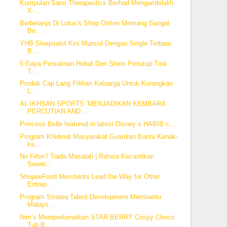
Kumpulan Sans Therapeutics Berhad Mengambilalih
X-...
Berbelanja Di Lotus's Shop Online Memang Sangat
Be...
YHB Sleepsalot Kini Muncul Dengan Single Terbaru
B...
5 Gaya Persalinan Hebat Dari Shein Penutup Tirai
T...
Produk Cap Lang Pilihan Keluarga Untuk Kurangkan
L...
AL-IKHSAN SPORTS ‘MENJADIKAN KEMBARA
PERCUTIAN AND...
Princess Belle featured in latest Disney x HABIB c...
Program Khidmat Masyarakat Guardian Bantu Kanak-
ka...
No Filter? Tiada Masalah | Rahsia Kecantikan
Sweet...
ShopeeFood Merchants Lead the Way for Other
Entrep...
Program Strateq Talent Development Membantu
Malays...
Nim’s Memperkenalkan STAR BERRY Crispy Choco
Tub B...