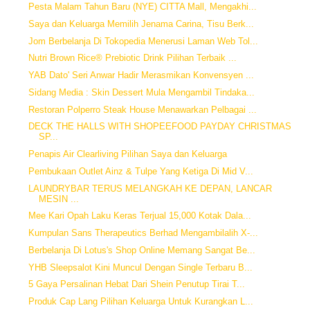
Pesta Malam Tahun Baru (NYE) CITTA Mall, Mengakhi...
Saya dan Keluarga Memilih Jenama Carina, Tisu Berk...
Jom Berbelanja Di Tokopedia Menerusi Laman Web Tol...
Nutri Brown Rice® Prebiotic Drink Pilihan Terbaik ...
YAB Dato' Seri Anwar Hadir Merasmikan Konvensyen ...
Sidang Media : Skin Dessert Mula Mengambil Tindaka...
Restoran Polperro Steak House Menawarkan Pelbagai ...
DECK THE HALLS WITH SHOPEEFOOD PAYDAY CHRISTMAS
SP...
Penapis Air Clearliving Pilihan Saya dan Keluarga
Pembukaan Outlet Ainz & Tulpe Yang Ketiga Di Mid V...
LAUNDRYBAR TERUS MELANGKAH KE DEPAN, LANCAR
MESIN ...
Mee Kari Opah Laku Keras Terjual 15,000 Kotak Dala...
Kumpulan Sans Therapeutics Berhad Mengambilalih X-...
Berbelanja Di Lotus's Shop Online Memang Sangat Be...
YHB Sleepsalot Kini Muncul Dengan Single Terbaru B...
5 Gaya Persalinan Hebat Dari Shein Penutup Tirai T...
Produk Cap Lang Pilihan Keluarga Untuk Kurangkan L...