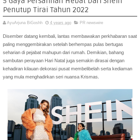
5 Gaya Persalinan Hebat Dari Shein
Penutup Tirai Tahun 2022
AyuArjuna BiGoshh
4 years ago
PR newswire
Disember datang kembali, lantas membawakan perkhabaran saat
paling menggembirakan setelah berhempas pulas bertugas
seharian di pejabat mahupun dari rumah. Demikian, bahang
sambutan perayaan Hari Natal juga semakin dirasai dengan
kehadiran kilauan dekorasi pusat membelibelah serta kediaman
yang mula menghadirkan seri nuansa Krismas.