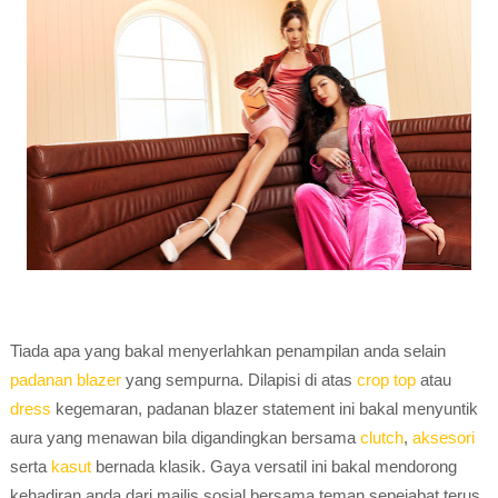
Tiada apa yang bakal menyerlahkan penampilan anda selain
padanan blazer
yang sempurna. Dilapisi di atas
crop top
atau
dress
kegemaran, padanan blazer statement ini bakal menyuntik
aura yang menawan bila digandingkan bersama
clutch
,
aksesori
serta
kasut
bernada klasik. Gaya versatil ini bakal mendorong
kehadiran anda dari majlis sosial bersama teman sepejabat terus