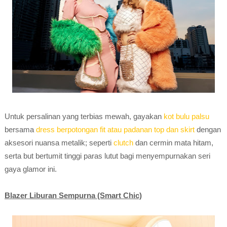
Untuk persalinan yang terbias mewah, gayakan
kot bulu palsu
bersama
dress berpotongan fit atau padanan top dan skirt
dengan
aksesori nuansa metalik; seperti
clutch
dan cermin mata hitam,
serta but bertumit tinggi paras lutut bagi menyempurnakan seri
gaya glamor ini.
Blazer Liburan Sempurna (Smart Chic)