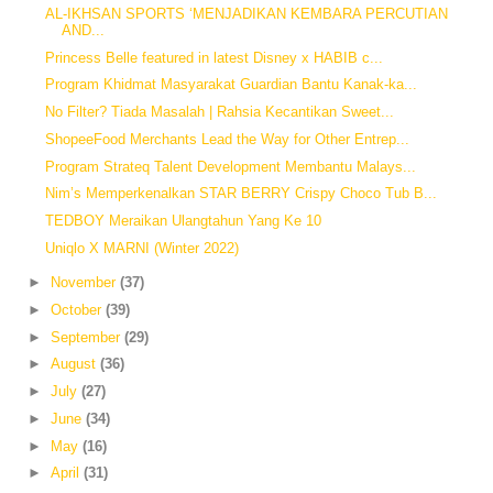
AL-IKHSAN SPORTS ‘MENJADIKAN KEMBARA PERCUTIAN
AND...
Princess Belle featured in latest Disney x HABIB c...
Program Khidmat Masyarakat Guardian Bantu Kanak-ka...
No Filter? Tiada Masalah | Rahsia Kecantikan Sweet...
ShopeeFood Merchants Lead the Way for Other Entrep...
Program Strateq Talent Development Membantu Malays...
Nim’s Memperkenalkan STAR BERRY Crispy Choco Tub B...
TEDBOY Meraikan Ulangtahun Yang Ke 10
Uniqlo X MARNI (Winter 2022)
►
November
(37)
►
October
(39)
►
September
(29)
►
August
(36)
►
July
(27)
►
June
(34)
►
May
(16)
►
April
(31)