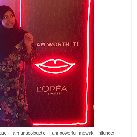
que - I am unapologetic - I am powerful, mewakili influncer