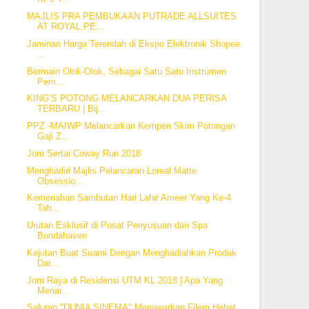
MAJLIS PRA PEMBUKAAN PUTRADE ALLSUITES
AT ROYAL PE...
Jaminan Harga Terendah di Ekspo Elektronik Shopee
...
Bermain Olok-Olok, Sebagai Satu Satu Instrumen
Pem...
KING’S POTONG MELANCARKAN DUA PERISA
TERBARU | Bij...
PPZ -MAIWP Melancarkan Kempen Skim Potongan
Gaji Z...
Jom Sertai Coway Run 2018
Menghadiri Majlis Pelancaran Loreal Matte
Obsessio...
Kemeriahan Sambutan Hari Lahir Ameer Yang Ke-4
Tah...
Urutan Esklusif di Pusat Penyusuan dan Spa
Bondahaven
Kejutan Buat Suami Dengan Menghadiahkan Produk
Dar...
Jom Raya di Residensi UTM KL 2018 | Apa Yang
Menar...
Saluran "DUNIA SINEMA" Menawarkan Filem Hebat