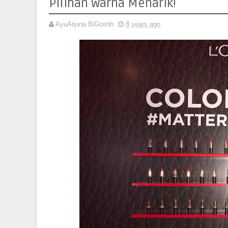
Pilihan warna Menarik!
AyuArjuna BiGoshh
8 years ago