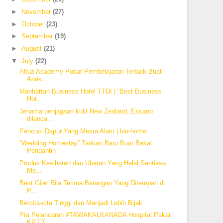
►
November
(27)
►
October
(23)
►
September
(19)
►
August
(21)
▼
July
(22)
Altuz Academy Pusat Pembelajaran Terbaik Buat
Anak...
Manhattan Business Hotel TTDI | “Best Business
Hot...
Jenama penjagaan kulit New Zealand, Essano
dilanca...
Pencuci Dapur Yang Mesra Alam | bio-home
“Wedding Homestay” Tarikan Baru Buat Bakal
Pengantin
Produk Kesihatan dan Ubatan Yang Halal Sentiasa
Me...
Best Giler Bila Terima Barangan Yang Ditempah di
P...
Bercita-cita Tinggi dan Menjadi Lebih Bijak
Pra Pelancaran #TAWAKALKANADA Hospital Pakar
KPJ T...