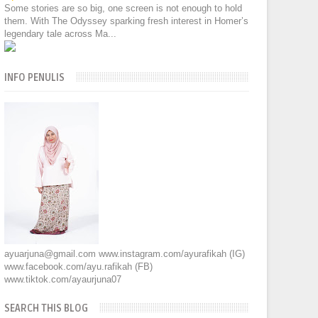
Some stories are so big, one screen is not enough to hold
them. With The Odyssey sparking fresh interest in Homer’s
legendary tale across Ma...
INFO PENULIS
ayuarjuna@gmail.com www.instagram.com/ayurafikah (IG)
www.facebook.com/ayu.rafikah (FB)
www.tiktok.com/ayaurjuna07
SEARCH THIS BLOG