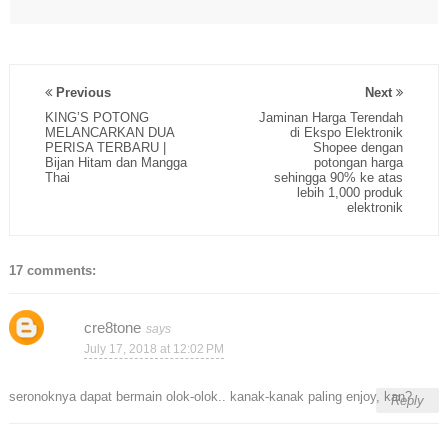
Previous
Next
KING’S POTONG
Jaminan Harga Terendah
MELANCARKAN DUA
di Ekspo Elektronik
PERISA TERBARU |
Shopee dengan
Bijan Hitam dan Mangga
potongan harga
Thai
sehingga 90% ke atas
lebih 1,000 produk
elektronik
17 comments:
cre8tone
July 17, 2018 at 12:02 PM
seronoknya dapat bermain olok-olok.. kanak-kanak paling enjoy, kan?
Reply