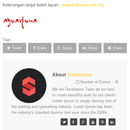
Keterangan lanjut boleh layari :
www.kidzania.com.my
Tags :
Tweet
Share
Share
Share
Share
About
Sweetheme
Number of Entries :
35
We are Developers Team do our best
to create beautiful work for our clients.
Lorem Ipsum is simply dummy text of
the printing and typesetting industry. Lorem Ipsum has been
the industry's standard dummy text ever since the 1500s.