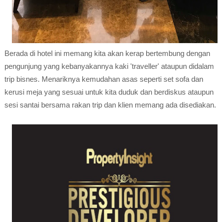
Berada di hotel ini memang kita akan kerap bertembung dengan
pengunjung yang kebanyakannya kaki 'traveller' ataupun didalam
trip bisnes. Menariknya kemudahan asas seperti set sofa dan
kerusi meja yang sesuai untuk kita duduk dan berdiskus ataupun
sesi santai bersama rakan trip dan klien memang ada disediakan.