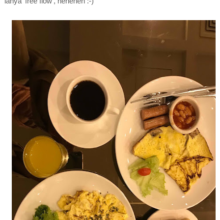
ianya 'free flow', heheheh :-)