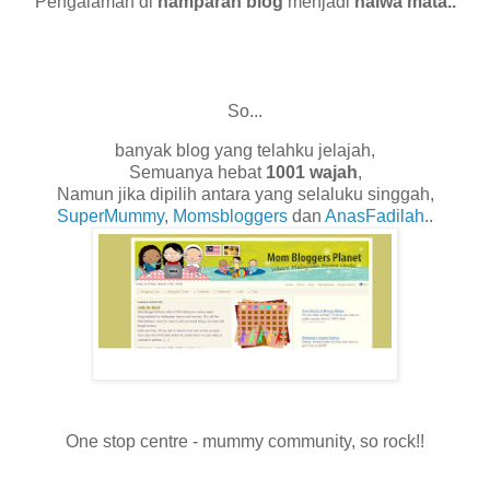
Pengalaman di
hamparan blog
menjadi
halwa mata..
So...
banyak blog yang telahku jelajah,
Semuanya hebat
1001 wajah
,
Namun jika dipilih antara yang selaluku singgah,
SuperMummy
,
Momsbloggers
dan
AnasFadilah
..
One stop centre - mummy community, so rock!!