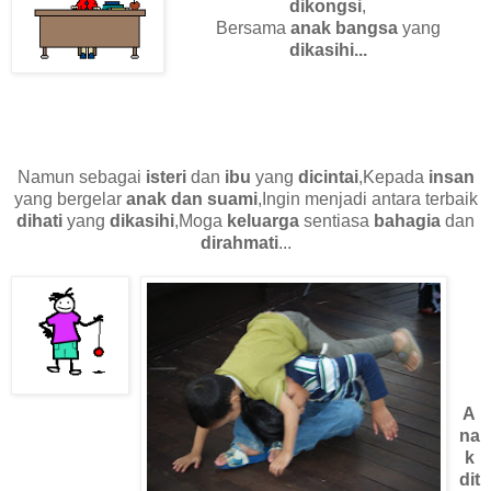
dikongsi
,
Bersama
anak bangsa
yang
dikasihi...
Namun sebagai
isteri
dan
ibu
yang
dicintai
,Kepada
insan
yang bergelar
anak dan suami
,Ingin menjadi antara terbaik
dihati
yang
dikasihi
,Moga
keluarga
sentiasa
bahagia
dan
dirahmati
...
A
na
k
dit