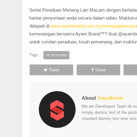
Sertai Peraduan Menang Lain Macam dengan berbela
hantar penyertaan anda secara dalam talian. Maklumat
didapati di
www.ayambrand.com.my/menanglainmac
kemenangan bersama Ayam Brand™? Ikuti @ayambra
untuk sorotan peraduan, kisah pemenang, dan makluma
Tags :
PR NEWSWIRE
Tweet
Share
About
Sweetheme
We are Developers Team do our 
simply dummy text of the print
standard dummy text ever sinc