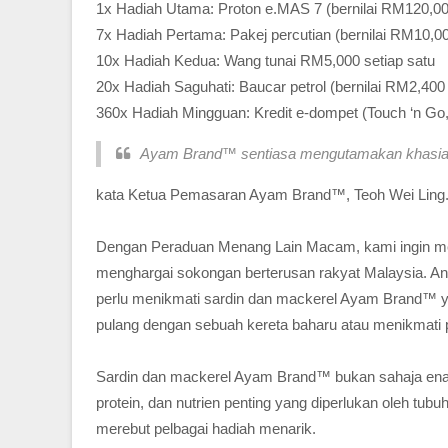
1x Hadiah Utama: Proton e.MAS 7 (bernilai RM120,00
7x Hadiah Pertama: Pakej percutian (bernilai RM10,00
10x Hadiah Kedua: Wang tunai RM5,000 setiap satu
20x Hadiah Saguhati: Baucar petrol (bernilai RM2,400 
360x Hadiah Mingguan: Kredit e-dompet (Touch ‘n Go,
Ayam Brand™ sentiasa mengutamakan khasiat
kata Ketua Pemasaran Ayam Brand™, Teoh Wei Ling
Dengan Peraduan Menang Lain Macam, kami ingin me
menghargai sokongan berterusan rakyat Malaysia. An
perlu menikmati sardin dan mackerel Ayam Brand™
pulang dengan sebuah kereta baharu atau menikmati 
Sardin dan mackerel Ayam Brand™ bukan sahaja enak,
protein, dan nutrien penting yang diperlukan oleh tub
merebut pelbagai hadiah menarik.