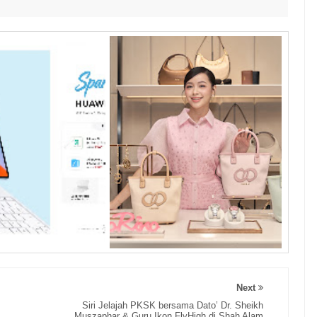
Next
Siri Jelajah PKSK bersama Dato’ Dr. Sheikh
Muszaphar & Guru Ikon FlyHigh di Shah Alam