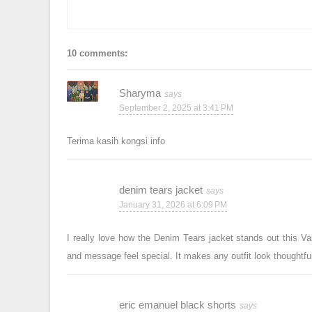
10 comments:
Sharyma
September 2, 2025 at 3:41 PM
Terima kasih kongsi info
denim tears jacket
January 31, 2026 at 6:09 PM
I really love how the Denim Tears jacket stands out this Va
and message feel special. It makes any outfit look thoughtfu
eric emanuel black shorts