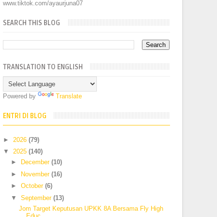
www.tiktok.com/ayaurjuna07
SEARCH THIS BLOG
TRANSLATION TO ENGLISH
Powered by
Translate
ENTRI DI BLOG
►
2026
(79)
▼
2025
(140)
►
December
(10)
►
November
(16)
►
October
(6)
▼
September
(13)
Jom Target Keputusan UPKK 8A Bersama Fly High
Educ...