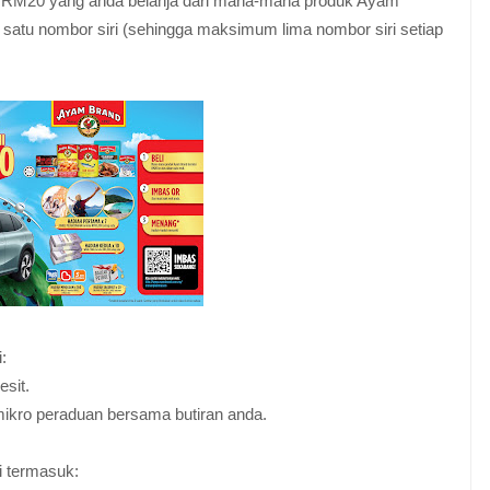
ap RM20 yang anda belanja dari mana-mana produk Ayam
atu nombor siri (sehingga maksimum lima nombor siri setiap
:
sit.
mikro peraduan bersama butiran anda.
i termasuk: