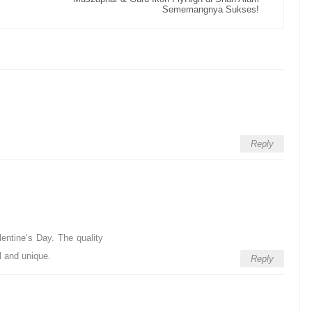
Sememangnya Sukses!
Reply
lentine’s Day. The quality
l and unique.
Reply