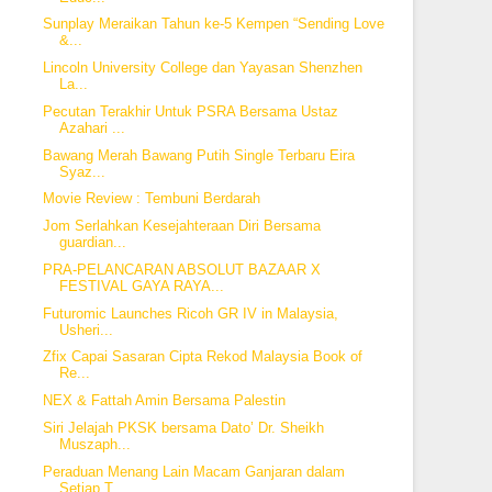
Sunplay Meraikan Tahun ke-5 Kempen “Sending Love
&...
Lincoln University College dan Yayasan Shenzhen
La...
Pecutan Terakhir Untuk PSRA Bersama Ustaz
Azahari ...
Bawang Merah Bawang Putih Single Terbaru Eira
Syaz...
Movie Review : Tembuni Berdarah
Jom Serlahkan Kesejahteraan Diri Bersama
guardian...
PRA-PELANCARAN ABSOLUT BAZAAR X
FESTIVAL GAYA RAYA...
Futuromic Launches Ricoh GR IV in Malaysia,
Usheri...
Zfix Capai Sasaran Cipta Rekod Malaysia Book of
Re...
NEX & Fattah Amin Bersama Palestin
Siri Jelajah PKSK bersama Dato’ Dr. Sheikh
Muszaph...
Peraduan Menang Lain Macam Ganjaran dalam
Setiap T...