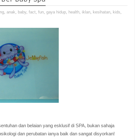
ing
,
anak
,
baby
,
fact
,
fun
,
gaya hidup
,
health
,
iklan
,
kesihatan
,
kids
,
n sentuhan dan belaian yang esklusif di SPA, bukan sahaja
ikologi dan perubatan ianya baik dan sangat disyorkan!