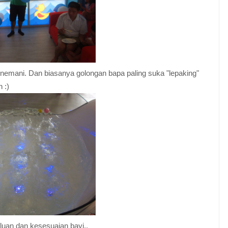
enemani. Dan biasanya golongan bapa paling suka "lepaking"
 :)
luan dan kesesuaian bayi..