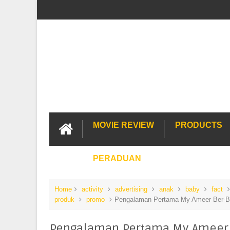
MOVIE REVIEW
PRODUCTS
PERADUAN
Home
activity
advertising
anak
baby
fact
produk
promo
Pengalaman Pertama My Ameer Ber-
Pengalaman Pertama My Ameer 