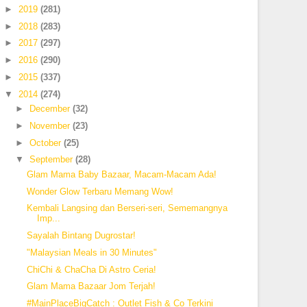
►
2019
(281)
►
2018
(283)
►
2017
(297)
►
2016
(290)
►
2015
(337)
▼
2014
(274)
►
December
(32)
►
November
(23)
►
October
(25)
▼
September
(28)
Glam Mama Baby Bazaar, Macam-Macam Ada!
Wonder Glow Terbaru Memang Wow!
Kembali Langsing dan Berseri-seri, Sememangnya
Imp...
Sayalah Bintang Dugrostar!
"Malaysian Meals in 30 Minutes"
ChiChi & ChaCha Di Astro Ceria!
Glam Mama Bazaar Jom Terjah!
#MainPlaceBigCatch : Outlet Fish & Co Terkini