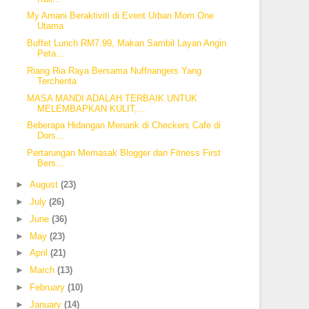
My Amani Beraktiviti di Event Urban Mom One
Utama
Buffet Lunch RM7.99, Makan Sambil Layan Angin
Peta...
Riang Ria Raya Bersama Nuffnangers Yang
Terchenta
MASA MANDI ADALAH TERBAIK UNTUK
MELEMBAPKAN KULIT,...
Beberapa Hidangan Menarik di Checkers Cafe di
Dors...
Pertarungan Memasak Blogger dan Fitness First
Bers...
►
August
(23)
►
July
(26)
►
June
(36)
►
May
(23)
►
April
(21)
►
March
(13)
►
February
(10)
►
January
(14)