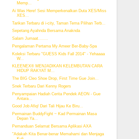
Memp...
Ai Was Here! Sesi Memperkenalkan Duta XES/Miss
XES...
Tarikan Terbaru di i-city, Taman Tema Pilihan Terb...
Sepetang Ayahnda Bersama Anaknda
Salam Jumaat........
Pengalaman Pertama My Ameer Ber-Baby-Spa
Koleksi Terbaru "GUESS Kids Fall 2014" - Yehaaaa
W...
KLEENEX® MENJADIKAN KELEMBUTAN CARA
HIDUP RAKYAT M...
The BIG Cleo Shoe Drop, First Time Gue Join...
Snek Terbaru Dari Kenny Rogers
Penyampaian Hadiah Cerita Pendek AEON - Gue
Antara...
Good Job Afiq! Dari Tali Hijau Ke Biru...
Permainan BuddyFight ~ Kad Permainan Masa
Depan Ya...
Pemanduan Selamat Bersama Aplikasi AXA
"Adakah Kita Benar-benar Memahami dan Menjaga
Kuli...