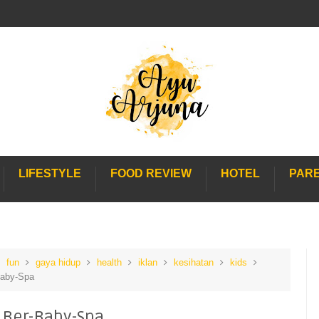
LIFESTYLE
FOOD REVIEW
HOTEL
PAR
fun
gaya hidup
health
iklan
kesihatan
kids
Baby-Spa
Ber-Baby-Spa