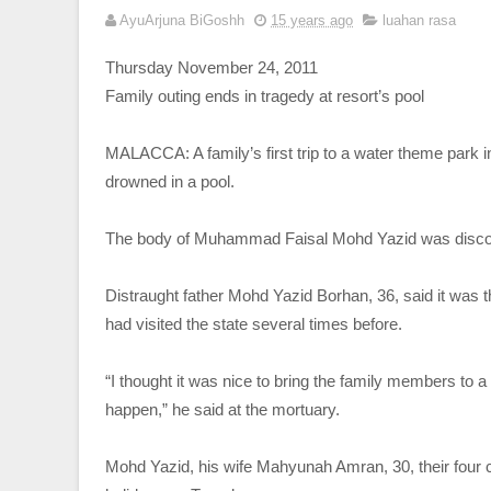
AyuArjuna BiGoshh
15 years ago
luahan rasa
Thursday November 24, 2011
Family outing ends in tragedy at resort’s pool
MALACCA: A family’s first trip to a water theme park i
drowned in a pool.
The body of Muhammad Faisal Mohd Yazid was discover
Distraught father Mohd Yazid Borhan, 36, said it was th
had visited the state several times before.
“I thought it was nice to bring the family members to
happen,” he said at the mortuary.
Mohd Yazid, his wife Mahyunah Amran, 30, their four c