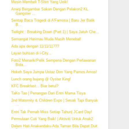
Mesin Membeli T-Shirt Yang Unik!
Anaqi Bergambar Sakan Dengan Pelakon2 KL
Gangster ...
Sentap Baca Tragedi di A'Famosa | Baru Jer Balik
B...
Twilight : Breaking Down (Part 1) | Saya Jatuh Che...
Semangat Harimau Muda Masih Menebal!
Ada apa dengan 11/11/11???
Layan buhsan di i-City...
Foto2 Menarik/Pelik Sempena Dengan Perlawanan
Bola...
Hokeh Saya Jumpa Ustaz Don Yang Pamos Amos!
Lunch orang bujang @ Oyster King!
KFC Breakfast... Biar betul?
TaKo Tao | Penangan Dari Entri Mama Tisya
2nd Maternity & Children Expo | Sesak Tapi Banyak
...
Entri Tak Pernah Miss Setiap Tahun| JCard Day!
Permulaan Cuti Yang Baik! | Aktiviti Untuk Anak2
Dalam Hati Anakandaku Ada Taman Bila Dapat Duit