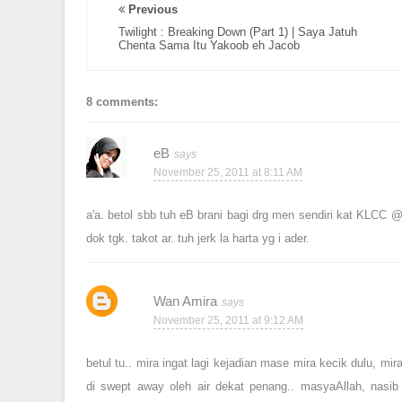
Previous
Twilight : Breaking Down (Part 1) | Saya Jatuh
Chenta Sama Itu Yakoob eh Jacob
8 comments:
eB
November 25, 2011 at 8:11 AM
a'a. betol sbb tuh eB brani bagi drg men sendiri kat KLCC @ 
dok tgk. takot ar. tuh jerk la harta yg i ader.
Wan Amira
November 25, 2011 at 9:12 AM
betul tu.. mira ingat lagi kejadian mase mira kecik dulu, mi
di swept away oleh air dekat penang.. masyaAllah, nasi