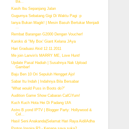
Ba...
Kasih Ibu Sepanjang Jalan
Gugurnya Sebatang Gigi Di Waktu Pagi :p
Ianya Bukan Magik! | Mesin Basuh Bertukar Menjadi
...
Rembat Barangan G2000 Dengan Voucher!
Karoks di "My Box' Giant Kelana JAya
Hari Graduasi Akid 12.11.2011
Me join Lanvin's MARRY ME, Love Hunt!
Update Pasal Hadiah | Susahnya Nak Upload
Gambar!
Baju Ben 10 Ori Sepuluh Hengget Ajo!
Sabar Itu Indah | Indahnya Bila Bersabar
“What would Puss in Boots do?”
Audition Game Show Cabaran CalCiYum!
Kuch Kuch Hota Hei Di Padang UIA
Astro B.yond IPTV | Blogger Party: Hollywood &
Cel...
Hasil Seni Anakanda|Selamat Hari Raya AidilAdha
Proton Inspira R3 - Kenapa saya suka?