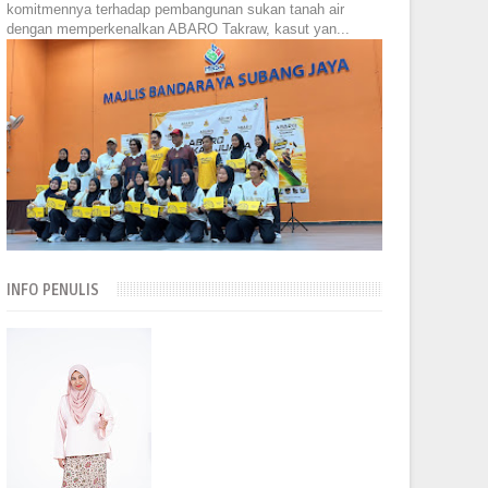
komitmennya terhadap pembangunan sukan tanah air
dengan memperkenalkan ABARO Takraw, kasut yan...
INFO PENULIS