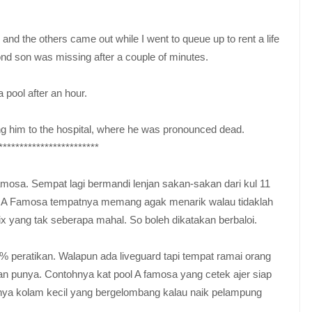
n and the others came out while I went to queue up to rent a life
cond son was missing after a couple of minutes.
pool after an hour.
hing him to the hospital, where he was pronounced dead.
************************
Famosa. Sempat lagi bermandi lenjan sakan-sakan dari kul 11
an A Famosa tempatnya memang agak menarik walau tidaklah
 yang tak seberapa mahal. So boleh dikatakan berbaloi.
 peratikan. Walapun ada liveguard tapi tempat ramai orang
n punya. Contohnya kat pool A famosa yang cetek ajer siap
nya kolam kecil yang bergelombang kalau naik pelampung