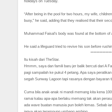
holidays on Tuesday.
“After being in the pool for two hours, my wife, childre
buoy,” he said, adding that they realised that their se
Muhammad Faisal’s body was found at the bottom of a 
He said a lifeguard tried to revive his son before rus
**************
Itu kisah dari TheStar.
Hmmm, saya dan famili baru jer balik bercuti dari A 
pagi sampailah ke pukul 4 petang. Apa saya peratik
segah Sunway Lagoon tapi rasanya dengan bayaran tix
Cuma bila anak-anak ni mandi memang kita kena 100%
ramai kalau apa-apa berlaku memang tak akan perasa
ada wave buatan manusia pun boleh lemas. Sebab ia
ianya akan terampung umbang ambing.