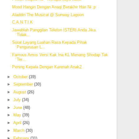
Mood Hangin Dengan Anaqi Berakhir Hari Ni :p
Aladdin The Musical @ Sunway Lagoon
C.A.N.T.I.K
Jawablah Panggilan Telefon ISTERI Anda Jika
Tidak...
Surat Layang Luahan Rasa Kepada Pihak
Pengurusan L...
Famous Amos Versi Kak Ina KL Menang Shodap Tak
Ter...
Pening Kepala Dengan Karenah Anak2
►
October
(39)
►
September
(30)
►
August
(26)
►
July
(34)
►
June
(48)
►
May
(39)
►
April
(26)
►
March
(30)
►
February
(31)