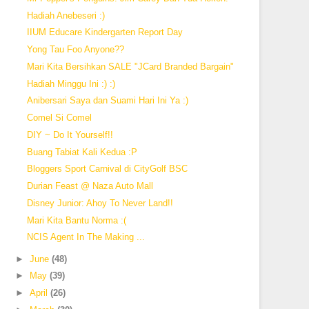
Hadiah Anebeseri :)
IIUM Educare Kindergarten Report Day
Yong Tau Foo Anyone??
Mari Kita Bersihkan SALE "JCard Branded Bargain"
Hadiah Minggu Ini :) :)
Anibersari Saya dan Suami Hari Ini Ya :)
Comel Si Comel
DIY ~ Do It Yourself!!
Buang Tabiat Kali Kedua :P
Bloggers Sport Carnival di CityGolf BSC
Durian Feast @ Naza Auto Mall
Disney Junior: Ahoy To Never Land!!
Mari Kita Bantu Norma :(
NCIS Agent In The Making ...
►
June
(48)
►
May
(39)
►
April
(26)