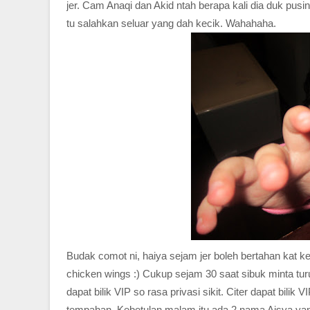
jer. Cam Anaqi dan Akid ntah berapa kali dia duk pu
tu salahkan seluar yang dah kecik. Wahahaha.
Budak comot ni, haiya sejam jer boleh bertahan kat ker
chicken wings :) Cukup sejam 30 saat sibuk minta turu
dapat bilik VIP so rasa privasi sikit. Citer dapat bilik
tempahan. Kebetulan malam itu ada 2 nama Aisya ya