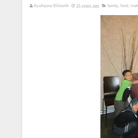
AyuArjuna BiGoshh
15 years ago
family
,
food
,
mak