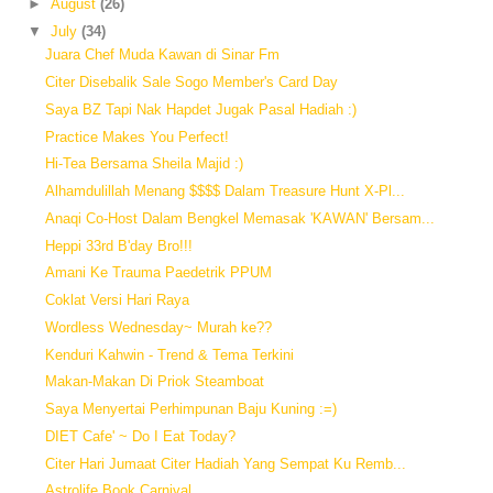
►
August
(26)
▼
July
(34)
Juara Chef Muda Kawan di Sinar Fm
Citer Disebalik Sale Sogo Member's Card Day
Saya BZ Tapi Nak Hapdet Jugak Pasal Hadiah :)
Practice Makes You Perfect!
Hi-Tea Bersama Sheila Majid :)
Alhamdulillah Menang $$$$ Dalam Treasure Hunt X-Pl...
Anaqi Co-Host Dalam Bengkel Memasak 'KAWAN' Bersam...
Heppi 33rd B'day Bro!!!
Amani Ke Trauma Paedetrik PPUM
Coklat Versi Hari Raya
Wordless Wednesday~ Murah ke??
Kenduri Kahwin - Trend & Tema Terkini
Makan-Makan Di Priok Steamboat
Saya Menyertai Perhimpunan Baju Kuning :=)
DIET Cafe' ~ Do I Eat Today?
Citer Hari Jumaat Citer Hadiah Yang Sempat Ku Remb...
Astrolife Book Carnival