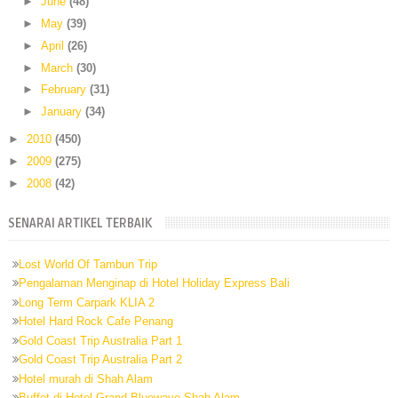
►
June
(48)
►
May
(39)
►
April
(26)
►
March
(30)
►
February
(31)
►
January
(34)
►
2010
(450)
►
2009
(275)
►
2008
(42)
SENARAI ARTIKEL TERBAIK
Lost World Of Tambun Trip
Pengalaman Menginap di Hotel Holiday Express Bali
Long Term Carpark KLIA 2
Hotel Hard Rock Cafe Penang
Gold Coast Trip Australia Part 1
Gold Coast Trip Australia Part 2
Hotel murah di Shah Alam
Buffet di Hotel Grand Bluewave Shah Alam