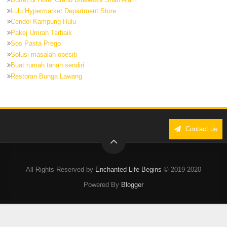
Lulu Hypermarket Department Store
Cendol Kampung Hulu
Pakej Umrah Terbaik
Sos Pasta Prego
Solusi masalah obesiti
Buat rumah tanah sendiri
Restoran Bunga Lawang
Contact us
All Rights Reserved by
Enchanted Life Begins
© 2019-2020
Powered By
Blogger