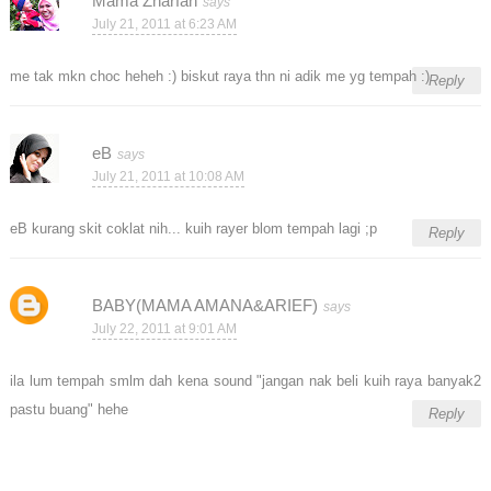
Mama Zharfan
July 21, 2011 at 6:23 AM
me tak mkn choc heheh :) biskut raya thn ni adik me yg tempah :)
Reply
eB
July 21, 2011 at 10:08 AM
eB kurang skit coklat nih... kuih rayer blom tempah lagi ;p
Reply
BABY(MAMA AMANA&ARIEF)
July 22, 2011 at 9:01 AM
ila lum tempah smlm dah kena sound "jangan nak beli kuih raya banyak2
pastu buang" hehe
Reply