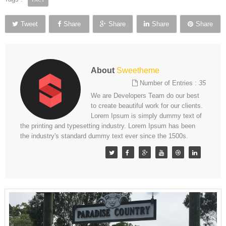
Tweet
Share
Share
Share
Share
About
Sweetheme
Number of Entries :
35
We are Developers Team do our best
to create beautiful work for our clients.
Lorem Ipsum is simply dummy text of
the printing and typesetting industry. Lorem Ipsum has been
the industry's standard dummy text ever since the 1500s.