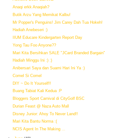
Anaqi erkk Anaqiah?
Butik Arzu Yang Memikat Kalbu!
Mr Popper's Penguins! Jim Carey Dah Tua Hokeh!
Hadiah Anebeseri :)
IIUM Educare Kindergarten Report Day
Yong Tau Foo Anyone??
Mari Kita Bersihkan SALE "JCard Branded Bargain"
Hadiah Minggu Ini :) :)
Anibersari Saya dan Suami Hari Ini Ya :)
Comel Si Comel
DIY ~ Do It Yourself!!
Buang Tabiat Kali Kedua :P
Bloggers Sport Carnival di CityGolf BSC
Durian Feast @ Naza Auto Mall
Disney Junior: Ahoy To Never Land!!
Mari Kita Bantu Norma :(
NCIS Agent In The Making ...