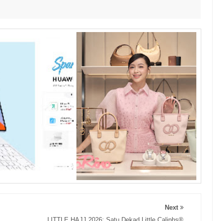
Next
LITTLE HAJJ 2026: Satu Dekad Little Caliphs®️