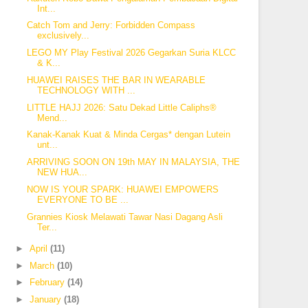
Int...
Catch Tom and Jerry: Forbidden Compass
exclusively...
LEGO MY Play Festival 2026 Gegarkan Suria KLCC
& K...
HUAWEI RAISES THE BAR IN WEARABLE
TECHNOLOGY WITH ...
LITTLE HAJJ 2026: Satu Dekad Little Caliphs®️
Mend...
Kanak-Kanak Kuat & Minda Cergas* dengan Lutein
unt...
ARRIVING SOON ON 19th MAY IN MALAYSIA, THE
NEW HUA...
NOW IS YOUR SPARK: HUAWEI EMPOWERS
EVERYONE TO BE ...
Grannies Kiosk Melawati Tawar Nasi Dagang Asli
Ter...
►
April
(11)
►
March
(10)
►
February
(14)
►
January
(18)