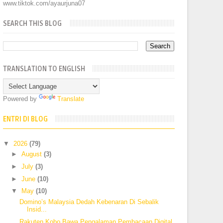
www.tiktok.com/ayaurjuna07
SEARCH THIS BLOG
TRANSLATION TO ENGLISH
Powered by
Translate
ENTRI DI BLOG
▼
2026
(79)
►
August
(3)
►
July
(3)
►
June
(10)
▼
May
(10)
Domino’s Malaysia Dedah Kebenaran Di Sebalik
Insid...
Rakuten Kobo Bawa Pengalaman Pembacaan Digital