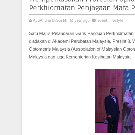
Perkhidmatan Penjagaan Mata 
AyuArjuna BiGoshh
year ago
event
,
lifestyle
Satu Majlis Pelancaran Garis Panduan Perkhidmatan 
diadakan di Akademi Perubatan Malaysia, Presint 8, W
Optometris Malaysia (Association of Malaysian Optom
Malaysia dan juga Kementerian Kesihatan Malaysia.