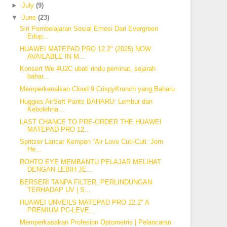
►
July
(9)
▼
June
(23)
Siri Pembelajaran Sosial Emosi Dari Evergreen
Edup...
HUAWEI MATEPAD PRO 12.2" (2025) NOW
AVAILABLE IN M...
Konsert We 4U2C ubati rindu peminat, sejarah
bahar...
Memperkenalkan Cloud 9 CrispyKrunch yang Baharu
Huggies AirSoft Pants BAHARU: Lembut dan
Kebolehna...
LAST CHANCE TO PRE-ORDER THE HUAWEI
MATEPAD PRO 12...
Spritzer Lancar Kempen “Air Love Cuti-Cuti: Jom
He...
ROHTO EYE MEMBANTU PELAJAR MELIHAT
DENGAN LEBIH JE...
BERSERI TANPA FILTER, PERLINDUNGAN
TERHADAP UV | S...
HUAWEI UNVEILS MATEPAD PRO 12.2" A
PREMIUM PC-LEVE...
Memperkasakan Profesion Optometris | Pelancaran