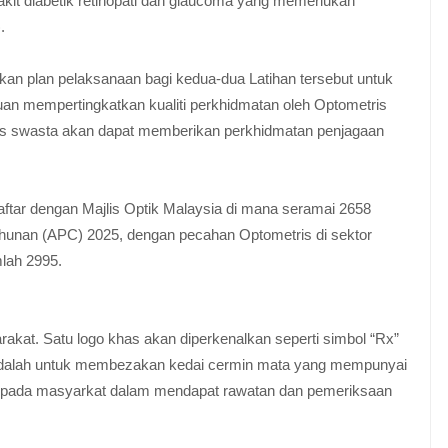
kit diabetik retinopati dan glaucoma yang memerlukan
.
an plan pelaksanaan bagi kedua-dua Latihan tersebut untuk
juan mempertingkatkan kualiti perkhidmatan oleh Optometris
is swasta akan dapat memberikan perkhidmatan penjagaan
daftar dengan Majlis Optik Malaysia di mana seramai 2658
hunan (APC) 2025, dengan pecahan Optometris di sektor
lah 2995.
kat. Satu logo khas akan diperkenalkan seperti simbol “Rx”
i adalah untuk membezakan kedai cermin mata yang mempunyai
 kepada masyarkat dalam mendapat rawatan dan pemeriksaan