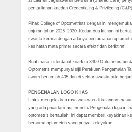
2) Latihan Jagarawatan Bersama (Shared Care) penya
pentauliahan kaedah Credentialing & Privileging (C&P)
Pihak College of Optometrists dengan ini mengemukak
unjuran tahun 2025–2030. Kedua-dua latihan ini bertu
swasta kerana dengan adanya pentauliahan optometr
kesihatan mata primer secara efektif dan beriktiraf.
Buat masa ini terdapat kira-kira 3400 Optometris ber
Optometris mempunyai sijil Perakuan Pengamalan Ta
awam berjumlah 405 dan di sektor swasta pula berjum
PENGENALAN LOGO KHAS
Untuk mengelakkan rasa was-was di kalangan masyara
yang ada pada farmasi tertentu. Pengenalan logo in
optometris bertauliah. Ini dapat memberi keyakinan
bersama optometris yang punyai kelayakan.