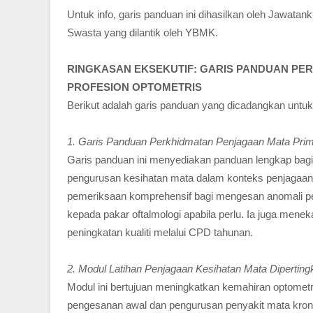
Untuk info, garis panduan ini dihasilkan oleh Jawat
Swasta yang dilantik oleh YBMK.
RINGKASAN EKSEKUTIF: GARIS PANDUAN PE
PROFESION OPTOMETRIS
Berikut adalah garis panduan yang dicadangkan untu
1. Garis Panduan Perkhidmatan Penjagaan Mata Prime
Garis panduan ini menyediakan panduan lengkap bagi
pengurusan kesihatan mata dalam konteks penjagaan
pemeriksaan komprehensif bagi mengesan anomali pen
kepada pakar oftalmologi apabila perlu. Ia juga mene
peningkatan kualiti melalui CPD tahunan.
2. Modul Latihan Penjagaan Kesihatan Mata Dipertin
Modul ini bertujuan meningkatkan kemahiran optomet
pengesanan awal dan pengurusan penyakit mata kronik s