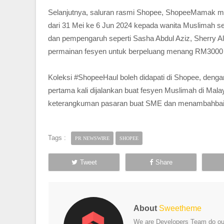
Selanjutnya, saluran rasmi Shopee, ShopeeMamak mem
dari 31 Mei ke 6 Jun 2024 kepada wanita Muslimah selur
dan pempengaruh seperti Sasha Abdul Aziz, Sherry Alh
permainan fesyen untuk berpeluang menang RM3000 
Koleksi #ShopeeHaul boleh didapati di Shopee, deng
pertama kali dijalankan buat fesyen Muslimah di M
keterangkuman pasaran buat SME dan menambahbaik 
Tags :
PR NEWSWIRE
SHOPEE
Tweet
Share
About
Sweetheme
We are Developers Team do our 