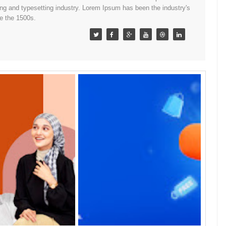
ing and typesetting industry. Lorem Ipsum has been the industry's
e the 1500s.