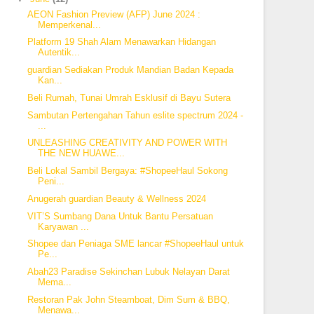
AEON Fashion Preview (AFP) June 2024 :
Memperkenal...
Platform 19 Shah Alam Menawarkan Hidangan
Autentik...
guardian Sediakan Produk Mandian Badan Kepada
Kan...
Beli Rumah, Tunai Umrah Esklusif di Bayu Sutera
Sambutan Pertengahan Tahun eslite spectrum 2024 -
...
UNLEASHING CREATIVITY AND POWER WITH
THE NEW HUAWE...
Beli Lokal Sambil Bergaya: #ShopeeHaul Sokong
Peni...
Anugerah guardian Beauty & Wellness 2024
VIT’S Sumbang Dana Untuk Bantu Persatuan
Karyawan ...
Shopee dan Peniaga SME lancar #ShopeeHaul untuk
Pe...
Abah23 Paradise Sekinchan Lubuk Nelayan Darat
Mema...
Restoran Pak John Steamboat, Dim Sum & BBQ,
Menawa...