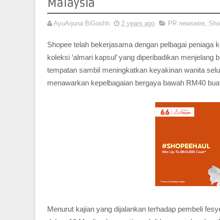
Malaysia
AyuArjuna BiGoshh
2 years ago
PR newswire
,
Sho
Shopee telah bekerjasama dengan pelbagai peniaga 
koleksi ‘almari kapsul’ yang diperibadikan menjelan
tempatan sambil meningkatkan keyakinan wanita sel
menawarkan kepelbagaian bergaya bawah RM40 buat wa
Menurut kajian yang dijalankan terhadap pembeli fes