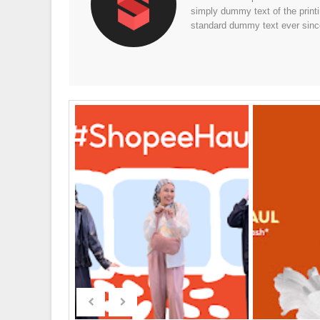
simply dummy text of the print
standard dummy text ever sinc