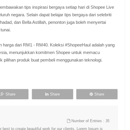
bawakan tips inspirasi bergaya setiap hari di Shopee Live
uh negara. Selain dapat belajar tips bergaya dari selebriti
adad, dan Bella Astillah, penonton juga boleh menyertai
tunai.
an harga dari RM1 - RM40. Koleksi #ShopeeHaul adalah yang
alaysia, menunjukkan komitmen Shopee untuk memacu
pilihan produk buat pembeli menggunakan teknologi.
Share
Share
Share
Number of Entries :
35
best to create beautiful work for our clients. Lorem Ipsum is