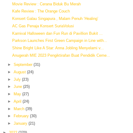
Movie Review : Cerana Biduk Bu Merah
Kafe Review : The Orange Couch
Konsert Galau Singapura , Malam Penuh ‘Healing’
AC Gas Penaja Konsert SuriaVolusi
Karnival Halloween dan Fun Run di Pavillion Bukit ...
Parkson Launches First Green Campaign in Line with...
Shine Bright Like A Star: Anna Jobling Menyelami v...
Anugerah MIE 2023 Pengiktirafan Buat Pendidik Ceme...
►
September
(31)
►
August
(24)
►
July
(23)
►
June
(25)
►
May
(27)
►
April
(24)
►
March
(39)
►
February
(30)
►
January
(21)
►
2022
(370)