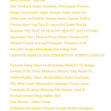
Movie Review : Mar Rak
Sesi Sembang Santai Superkids, Perkongsian Potensi...
Ellojoy Sacha Inchi Target Sasaran Sasar Jualan Ce...
Pelancaran mySihatPal Sebagai Akses Capaian Perkhi...
Farmasi Alpro Sugi Dulu Di Jepun Kini Sudah Berada...
Guardian THE FACE OF HEALTHY BEAUTY 2023 KiniTelah...
Queendom Fest | Festival Muzik Wanita Pertama di M...
Selebriti Popular Sokong Perniagaan Tempatan di Sh...
Ahli DXN Teruja Lihat Ladang Dan Kilang DXN
USAHA KE ARAH LAUTAN LEBIH BERSIH: KEMPEN SUNPLAY
...
Pameran Ulang Tahun Ke-20 Animasi NARUTO TV Malays...
Certainty® Dry Pants Membantu Mereka Yang Mudah Te...
Anlene Mobility Check Mendedahkan Risiko Kesihatan...
The White Forest Menawarkan Hidangan Fusion Jepun ...
9 daripada 10 rakyat Malaysia Pilih Shopee untuk B...
Festival Ummah Mega Haflah 2023
Kafe Review : Dahlia Corner
Serlahkan Kecantikan Sebenar Dengan Mudah Mengguna...