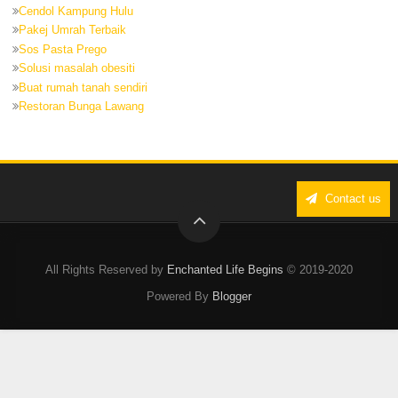
Cendol Kampung Hulu
Pakej Umrah Terbaik
Sos Pasta Prego
Solusi masalah obesiti
Buat rumah tanah sendiri
Restoran Bunga Lawang
Contact us
All Rights Reserved by
Enchanted Life Begins
© 2019-2020
Powered By
Blogger