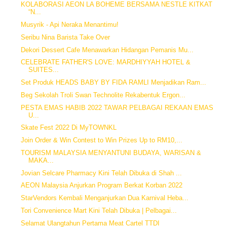
KOLABORASI AEON LA BOHEME BERSAMA NESTLE KITKAT
“N...
Musyrik - Api Neraka Menantimu!
Seribu Nina Barista Take Over
Dekori Dessert Cafe Menawarkan Hidangan Pemanis Mu...
CELEBRATE FATHER'S LOVE: MARDHIYYAH HOTEL &
SUITES...
Set Produk HEADS BABY BY FIDA RAMLI Menjadikan Ram...
Beg Sekolah Troli Swan Technolite Rekabentuk Ergon...
PESTA EMAS HABIB 2022 TAWAR PELBAGAI REKAAN EMAS
U...
Skate Fest 2022 Di MyTOWNKL
Join Order & Win Contest to Win Prizes Up to RM10,...
TOURISM MALAYSIA MENYANTUNI BUDAYA, WARISAN &
MAKA...
Jovian Selcare Pharmacy Kini Telah Dibuka di Shah ...
AEON Malaysia Anjurkan Program Berkat Korban 2022
StarVendors Kembali Menganjurkan Dua Karnival Heba...
Tori Convenience Mart Kini Telah Dibuka | Pelbagai...
Selamat Ulangtahun Pertama Meat Cartel TTDI