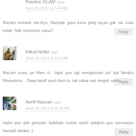
Rawlins GLAM
June 23, 2022 at 7:44 AM
Macam menarik nie Ayu. Nampak gaya kena pergi layan gak nie Julai
kelak. Nak menonton sama?
Reply
Kitkat Nelfei
June 23, 2022 at 3:54 PM
Macam scary jer filem ni.. tajuk pun sgt mengancam ye! Api Neraka
Menantimu... Deep betul! pasti best la, tak sabar nak tengok nanti..
Reply
Aerill Hassan
June 24, 2022 at 11:30 PM
trailer pun dah gempak! bolehlah tonton nanti! pelakon pun semuanya
handal2 belaka :)
Reply