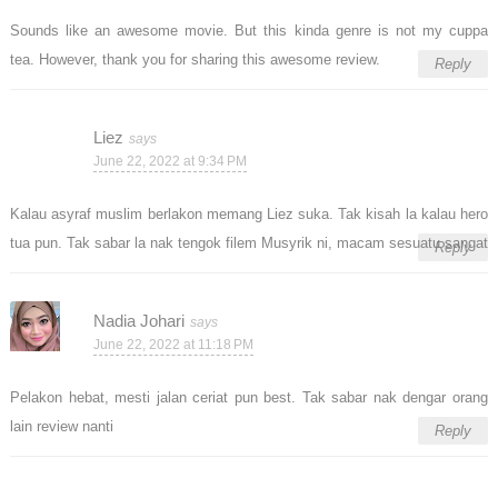
Sounds like an awesome movie. But this kinda genre is not my cuppa
tea. However, thank you for sharing this awesome review.
Reply
Liez
June 22, 2022 at 9:34 PM
Kalau asyraf muslim berlakon memang Liez suka. Tak kisah la kalau hero
tua pun. Tak sabar la nak tengok filem Musyrik ni, macam sesuatu sangat
Reply
Nadia Johari
June 22, 2022 at 11:18 PM
Pelakon hebat, mesti jalan ceriat pun best. Tak sabar nak dengar orang
lain review nanti
Reply