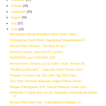
►
October
(39)
►
September
(29)
►
August
(36)
►
July
(27)
▼
June
(34)
Marrybrown Memperkenalkan Menu Oishii Jepun
Perkongsian Kisah Mistik Sepanjang Pengambaraan Fi...
Review Filem Minions : The Rise Of Gru
Anytime Fitness Launches AF Connect
GUARDIAN anjur FUN RUN 2022
Review Kasut Jenama Lucca Vudor | Stylo, Selesa De...
"Mudahnya Berzakat" , Lagu dan Video Terbaru Hasil...
Program Simulasi Haji Cilik Little Hajj 2022 Anjur...
Taco Bell | Restoran Makanan Segera Pilihan Ameer
Dengan Pelonggaran SOP, Rakyat Malaysia Sedia Laku...
PENERBIT FILEM MAT KILAU TERHARU SOKONGAN PIHAK
FI...
Review Filem Mat Kilau - Kebangkitan Pahlawan | Fi...