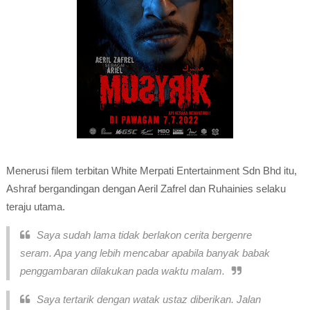
Menerusi filem terbitan White Merpati Entertainment Sdn Bhd itu,
Ashraf bergandingan dengan Aeril Zafrel dan Ruhainies selaku
teraju utama.
Saya sudah lama tidak berlakon cerita bergenre
seram. Apa yang lebih mencabar apabila banyak babak
penggambaran dilakukan pada waktu malam.
Saya tertarik dengan watak ustaz diberikan. Jalan