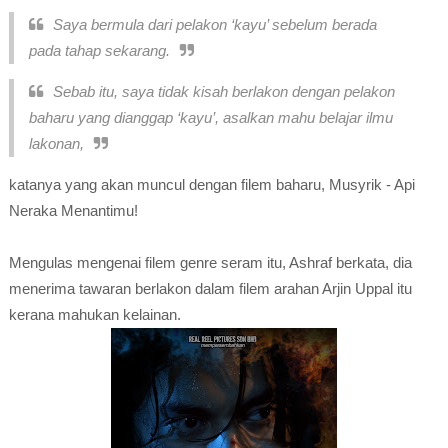
Saya bermula dari pelakon ‘kayu’ sebelum berada
pada tahap sekarang.
Sebab itu, saya tidak kisah berlakon dengan pelakon
baharu yang dianggap ‘kayu’, asalkan mahu belajar ilmu
lakonan,
katanya yang akan muncul dengan filem baharu, Musyrik - Api
Neraka Menantimu!
Mengulas mengenai filem genre seram itu, Ashraf berkata, dia
menerima tawaran berlakon dalam filem arahan Arjin Uppal itu
kerana mahukan kelainan.