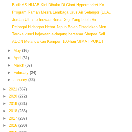
Butik AS HIJAB Kini Dibuka Di Giant Hypermarket Ko...
Program Ramah Mesra Lembaga Urus Air Selangor (LUA...
Jordan Ultralite Inovasi Berus Gigi Yang Lebih Rin...
Pelbagai Hidangan Hebat Jepun Boleh Disediakan Men...
Teroka kunci kejayaan e-dagang bersama Shopee Sell...
AEON Melancarkan Kempen 100-hari ‘JIMAT POKET’
►
May
(16)
►
April
(31)
►
March
(37)
►
February
(24)
►
January
(33)
►
2021
(367)
►
2020
(272)
►
2019
(281)
►
2018
(283)
►
2017
(297)
►
2016
(290)