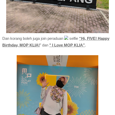
Dan korang boleh juga join peraduan
selfie
“Hi, FIVE! Happy
Birthday, MOP KLIA!
” dan
" I Love MOP KLIA”
.