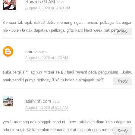
Rawlins GLAM
August 3, 2020 at 11:40 PM
Kenapa tak ajak daku? Daku memang ngah mencari pelbagai barangan
nie - boleh la nak dapatkan pelbagai gifts kan! Next week nak pergi la
Reply
saidila
August 4, 2020 at 1:23 AM
suka pergi sini lagipun Mitsui selalu bagi reward pada pengunjung ...kalau
anak sendiri punya birthday 31/8 tu boleh claimjugak tak?
Reply
atiehilmi.com
August 4, 2020 at 6:11 AM
yes !! memang nak singgah nanti ni.. hee~ tak boleh diam kalau dapat tau
ada extra gift 😅 kebetulan memang dekat jugak dengan rumah..
Reply