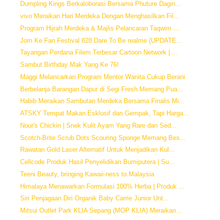
Dumpling Kings Berkaloborasi Bersama Phuture Dagin...
vivo Meraikan Hari Merdeka Dengan Menghasilkan Fil...
Program Hijrah Merdeka & Majlis Pelancaran Taqwim ...
Jom Ke Fan Festival 828 Dare To Be realme (UPDATE...
Tayangan Perdana Filem Terbesar Cartoon Network | ...
Sambut Birthday Mak Yang Ke 76!
Maggi Melancarkan Program Mentor Wanita Cukup Berani
Berbelanja Barangan Dapur di Segi Fresh Memang Pua...
Habib Meraikan Sambutan Merdeka Bersama Finalis Mi...
ATSKY Tempat Makan Esklusif dan Gempak, Tapi Harga...
Nour's Chickin | Snek Kulit Ayam Yang Rare dan Sed...
Scotch-Brite Scrub Dots Scouring Sponge Memang Bes...
Rawatan Gold Laser Alternatif Untuk Menjadikan Kul...
Cellcode Produk Hasil Penyelidikan Bumiputera | Su...
Teeni Beauty, bringing Kawaii-ness to Malaysia
Himalaya Menawarkan Formulasi 100% Herba | Produk ...
Siri Penjagaan Diri Organik Baby Carrie Junior Unt...
Mitsui Outlet Park KLIA Sepang (MOP KLIA) Meraikan...